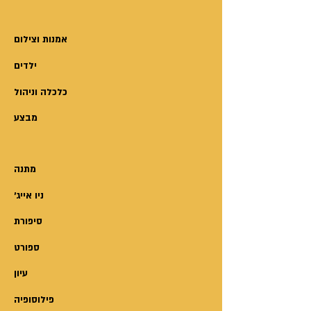
עצמי.
"כל ילד וילדה יכולים לעשות זאת.
אמנות וצילום
הספר הוא כלי נפלא ללימוד
ילדים
ולהנאה והוא מומלץ בכל לב". נחי
אלון פסיכולוג קליני.
כלכלה וניהול
מבצע
מתנה
'ניו אייג
סיפורת
ספורט
עיון
פילוסופיה