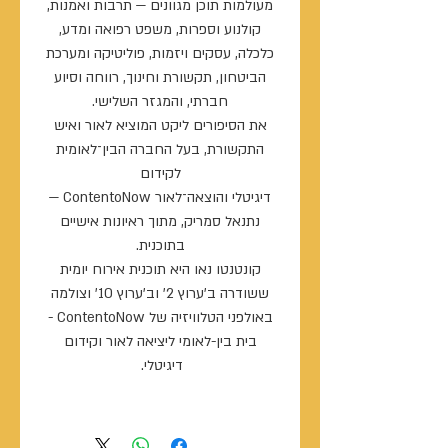
מעולמות תוכן מגוונים — תרבות ואמנות,
קולנוע וספרות, משפט רפואה ומדע,
כלכלה, עסקים ויזמות, פוליטיקה ומערכת
הביטחון, תקשורת וחינוך, רווחה וסיוע
חברתי, והמגזר השלישי.
את הסיפורים ליקט המוציא לאור ואיש
התקשורת, בעל החברה הבין־לאומית
לקידום
דיגיטלי והוצאה־לאור ContentoNow —
נתנאל סמריק, מתוך ראיונות אישיים
בתוכנית.
קונטנטו נאו היא תוכנית אירוח יומית
ששודרה ב’ערוץ 2’ וב’ערוץ 10’ וצולמה
באולפני הטלוויזיה של ContentoNow -
בית בין-לאומי ליציאה לאור וקידום
דיגיטלי.
לפרטים נוספים על מימוש ערכי כבוד ויושר
בהוצאה לאור מבוססים על אמון ואמונה -