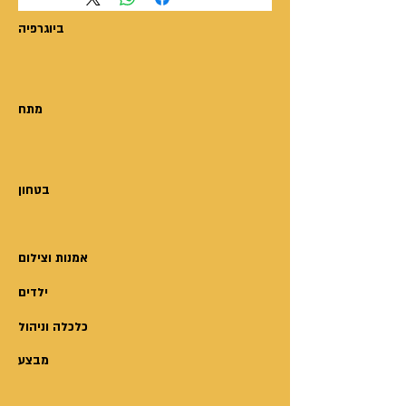
https://xn-
ביוגרפיה
-4dbsiihaj4cho.com/2025/10/22/%d7
%a0%d7%aa%d7%a0%d7%90%d7%
9c-
%d7%a1%d7%9e%d7%a8%d7%99%d
מתח
7%a7-
%d7%aa%d7%91%d7%99%d7%a2%d
7%94-
%d7%a0%d7%99%d7%a6%d7%97%d
בטחון
7%95%d7%9f-
%d7%9e%d7%a9%d7%a4%d7%98%d
7%99-%d7%a9%d7%9c-
אמנות וצילום
%d7%a1%d7%9e%d7%a8%d7%99/
ילדים
כלכלה וניהול
מבצע