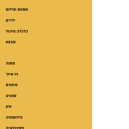
אלא גם על היציבות והשלום במזרח
הרחוק.
אמנות וצילום
יחד עם כמה ידידים – קצין מוכשר
ילדים
בכוחות להגנה עצמית של יפן,
מארחת יפנית יפה ועוזרו הישראלי –
כלכלה וניהול
צולל אפי בעל כורחו לרצף מהיר של
מבצע
אירועים, המסכנים את חייו ואת חיי
הסובבים אותו. הוא נדרש להיכרות
עמוקה עם התרבות של יפן,
מתנה
לכישרונותיו המבצעיים ולהרבה מזל,
'ניו אייג
כדי לנסות להציל את עורו ולמנוע
מרחץ דמים
סיפורת
ספורט
עיון
פילוסופיה
פסיכולוגיה