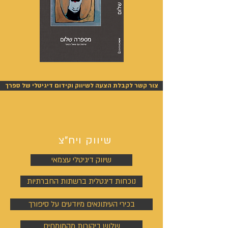
מספרה
אנשים
שלום
אחרונים
-
-
אייל
אייל
צור קשר לקבלת הצעה לשיווק וקידום דיגיטלי של ספרך
גפן
גפן
שיווק ויח"צ
שיווק דיגיטלי עצמאי
נוכחות דיגטלית ברשתות החברתיות
בכירי העיתונאים מיודעים על סיפורך
שלוש ביקורות מהמומחים