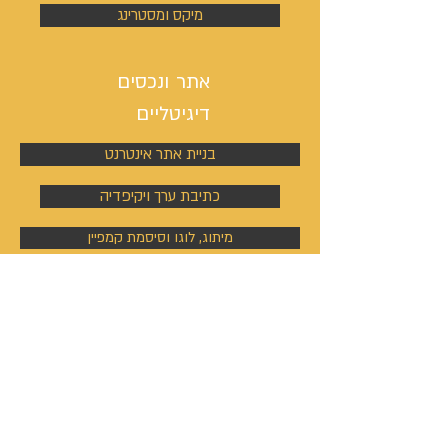
מיקס ומסטרינג
אתר ונכסים
דיגיטליים
בניית אתר אינטרנט
כתיבת ערך ויקיפדיה
מיתוג, לוגו וסיסמת קמפיין
ניהול פעילות הסושיאל מדיה
קמפיינים באוטבריין וטאבולה
קמפיינים באוטבריין וטאבולה
ניהול פרופיל וקמפיין בלינקדין