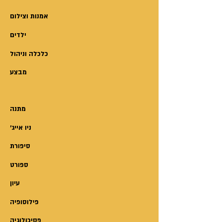
המדינה, מסעוד המצרי-אמריקאי
להילחם במערכת ובעוולות שגרמה
וחבורה של מאפיונרים רוסים –
אמנות וצילום
לו עד יומו האחרון.
נשזרים אלה באלה ויוצרים מותחן
יצה היה צוללן ותיק, ממקימי
ילדים
ישראלי מקורי.
ההתאחדות לצלילה בארץ וצלם
בין השורות, שרבב יצה לא מעט
כלכלה וניהול
תת-ימי נלהב, צלל וצילם בכל
רמזים לזהות אפשרית של הדמויות
העולם.
מבצע
ואת דעתו על אופן התנהלותם של
בגיל 87, כשהוא צלול ופעיל, לקה
מערכת הביטחון, המוסד וגופים
בלבו והלך לעולמו בעת שעסק
נוספים במדינת ישראל.
מתנה
באחד הדברים האהובים עליו ביותר
– שחייה.
'ניו אייג
סיפורת
ספורט
עיון
פילוסופיה
פסיכולוגיה