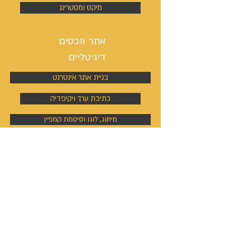
מיקס ומסטרינג
אתר ונכסים
דיגיטליים
בניית אתר אינטרנט
כתיבת ערך ויקיפדיה
מיתוג, לוגו וסיסמת קמפיין
ניהול פעילות הסושיאל מדיה
קמפיינים באוטבריין וטאבולה
קמפיינים באוטבריין וטאבולה
ניהול פרופיל וקמפיין בלינקדין