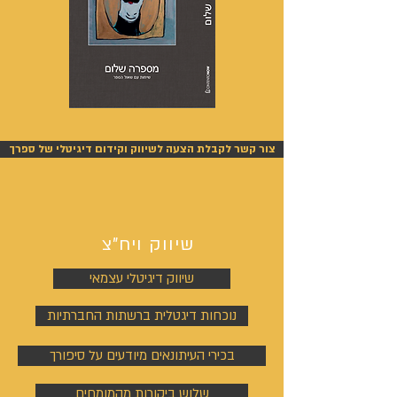
מספרה
אנשים
שלום
אחרונים
-
-
אייל
אייל
צור קשר לקבלת הצעה לשיווק וקידום דיגיטלי של ספרך
גפן
גפן
שיווק ויח"צ
שיווק דיגיטלי עצמאי
נוכחות דיגטלית ברשתות החברתיות
בכירי העיתונאים מיודעים על סיפורך
שלוש ביקורות מהמומחים