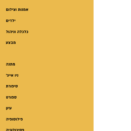
אותו מתוך חוויותיי האישיות,
שהתחוללו במרחב סביבי ושנקלטו
אמנות וצילום
בהכרתי. תיארתי אותו כפי שאני,
ילדים
מעמדת איש פשוט, אחד מן ההמון.
זה סיפור ומוסר השכל בצידו. ובלבד
כלכלה וניהול
שלא יהיה נדוש ומשעמם.
מבצע
מתנה
'ניו אייג
סיפורת
ספורט
עיון
פילוסופיה
פסיכולוגיה