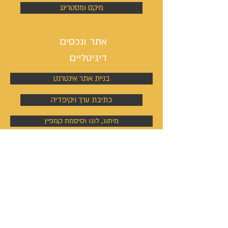
מיקס ומסטרינג
אתר ונכסים
דיגיטליים
בניית אתר אינטרנט
כתיבת ערך ויקיפדיה
מיתוג, לוגו וסיסמת קמפיין
ניהול פעילות הסושיאל מדיה
קמפיינים באוטבריין וטאבולה
קמפיינים באוטבריין וטאבולה
ניהול פרופיל וקמפיין בלינקדין