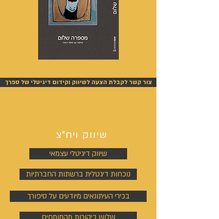
מספרה
אנשים
שלום
אחרונים
-
-
אייל
אייל
צור קשר לקבלת הצעה לשיווק וקידום דיגיטלי של ספרך
גפן
גפן
שיווק ויח"צ
שיווק דיגיטלי עצמאי
נוכחות דיגטלית ברשתות החברתיות
בכירי העיתונאים מיודעים על סיפורך
שלוש ביקורות מהמומחים