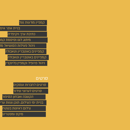
קמפיין מודעות גוגל
בניית אתר אינ
כתיבת ערך ויקיפדיה
מיתוג, לוגו וסיסמת קמפי
ניהול פעילות הסושיאל מד
קמפיינים באוטבריין וטאבולה
קמפיינים באוטבריין וטאבולה
ניהול פרופיל וקמפיין בלינקדין
סרטים
סרטים לחברות ועסקים
סרטים לערוצי שידור
הקשבה ואבחון הסיפור
בניית ימי הצילום, תוכן וצוות ערי
צילום ראיונות בשטח
מיקס ומסטרינג