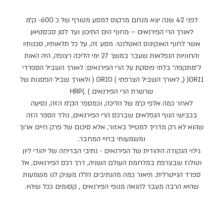
המדריך למטייל בפרינאים
לפני 42 שנה יצא מנחם מרקוס למסע מטורף של כ 600- ק״מ
לאורך הרי הפירנאים – מחוף הים התיכון ועד לסן סבסטיאן
אשר לחוף האוקינוס האטלנטי. מסע זה, על כל תלאותיו, סכנותיו
והחוויות הנפלאות שעבר במשך 27 ימי הליכה רצופה, היה האות
ל״מתקפה״ בלתי פוסקת על הרי הפירנאים: לאורך השביל הספרדי
GR11( (, לאורך השביל הצרפתי ) GR10 ( ולאורך שביל הפסגות של
שרשרת הרי הפירנאים ) .)HRP
לאחר כמה אלפי ק״מ של הליכה, וכמספר הק״מ הזה, נסיעה
בכבישי הנוף הנפלאים שברכס הרי הפירנאים, נולד הספר הזה
שהוא לא רק מדריך למטייל באזור, אלא סיכום של פרק חיים ארוך
ומשמעותי בחיי המחבר.
גילוי הנקודה היהודית של הפירנאים - נתיבי הבריחה של יהודי ליון
וטולוז שבצרפת במלחמת העולם השניה, דרך רכס הפירנאים, אל
ספרד הנייטרלית. תיאור כמה מהנתיבים הללו מעניק לנו משמעות
שהיא הרבה מעבר להנאה מנופי הפירנאים , קסומים ככל שיהיו.