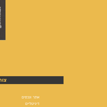
מספרה
שלום
-
צור
אייל
גפן
אתר ונכסים
דיגיטליים