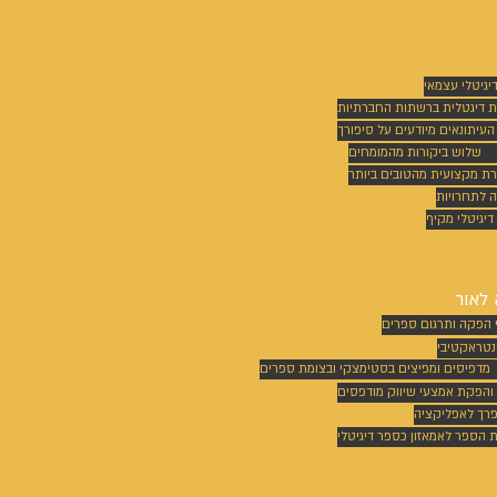
דיגיטלי עצמאי
ת דיגטלית ברשתות החברתיות
 העיתונאים מיודעים על סיפורך
שלוש ביקורות מהמומחים
רת מקצועית מהטובים ביותר
 לתחרויות
דיגיטלי מקיף
לאור
 הפקה ותרגום ספרים
נטראקטיבי
מדפיסים ומפיצים בסטימצקי ובצומת ספרים
 והפקת אמצעי שיווק מודפסים
פרך לאפליקציה
הספר לאמאזון כספר דיגיטלי