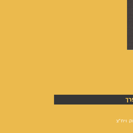
אנשים
אחרונים
-
רך
אייל
גפן
ק ויח"צ