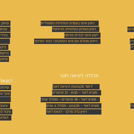
ראיון אישי בעמדת הטלוויזיה המשרדית
שיווק 
טרנט
ראיון באולפן הטלוויזיה הדיגיטלי
נוכחו
ייעוץ אישי לבניית פורמט
בכירי
ין
ריאיון מצולם עם איש העסקים / גיבור הסיפור
יה
ביקו
הרשמה
שיווק 
מכללה ליציאה לאור
הוצאה 
לימוד מקצועות היציאה לאור
שירותי
מוציא לאור – מבוא - 12 שיעורים
ספר אי
מוציא לאור - 36 שיעורים – מסלול שנתי
כה
מוציא לאור – מקצוען - מסלול 4 שנים
עיצוב
ראיון בדה מרקר - לצאת לאור
עיבוד ס
העלאת 