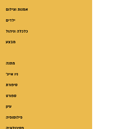
כל אלה הם רק חלק מצומתי המסע
הוא בעל תואר ראשון במתמטיקה,
האישי שעבר המחבר
אמנות וצילום
פיזיקה ומטאורולוגיה, ובעל תארים
ומתועדים במסמך מיוחד ומרתק זה.
שני ושלישי במדעי האטמוספירה –
ילדים
כולם
כלכלה וניהול
מהאוניברסיטה העברית בירושלים.
מבצע
מתנה
'ניו אייג
סיפורת
ספורט
עיון
פילוסופיה
פסיכולוגיה