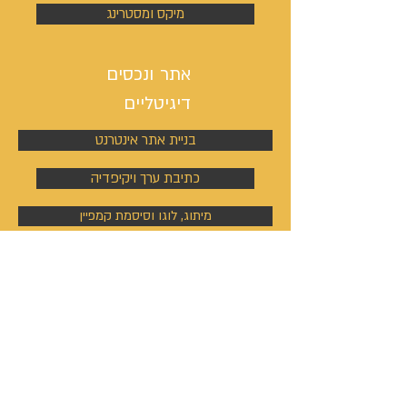
מיקס ומסטרינג
אתר ונכסים
דיגיטליים
בניית אתר אינטרנט
כתיבת ערך ויקיפדיה
מיתוג, לוגו וסיסמת קמפיין
ניהול פעילות הסושיאל מדיה
קמפיינים באוטבריין וטאבולה
קמפיינים באוטבריין וטאבולה
ניהול פרופיל וקמפיין בלינקדין