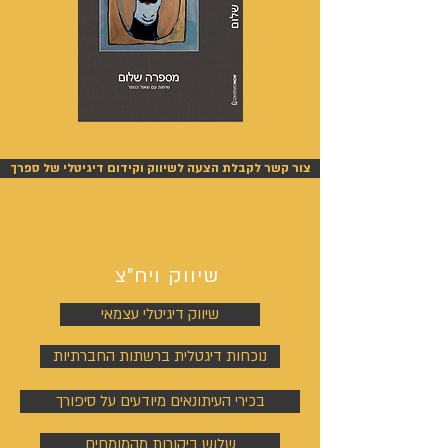
מספרה
אנשים
שלום
אחרונים
-
-
אייל
אייל
צור קשר לקבלת הצעה לשיווק וקידום דיגיטלי של ספרך
גפן
גפן
שיווק ויח"צ
שיווק דיגיטלי עצמאי
נוכחות דיגטלית ברשתות החברתיות
בכירי העיתונאים מיודעים על סיפורך
שלוש ביקורות מהמומחים