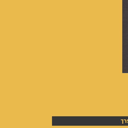
אנשים
אחרונים
-
רך
אייל
גפן