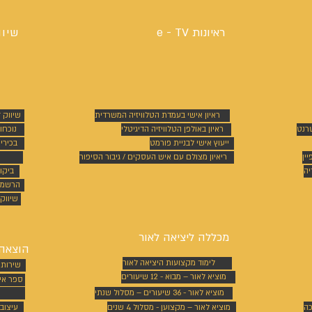
ראיונות e - TV
שיוו
ראיון אישי בעמדת הטלוויזיה המשרדית
שיווק 
טרנט
ראיון באולפן הטלוויזיה הדיגיטלי
נוכחו
ייעוץ אישי לבניית פורמט
בכירי
ין
ריאיון מצולם עם איש העסקים / גיבור הסיפור
יה
ביקו
הרשמה
שיווק 
מכללה ליציאה לאור
הוצאה 
לימוד מקצועות היציאה לאור
שירותי
מוציא לאור – מבוא - 12 שיעורים
ספר אי
מוציא לאור - 36 שיעורים – מסלול שנתי
כה
מוציא לאור – מקצוען - מסלול 4 שנים
עיצוב