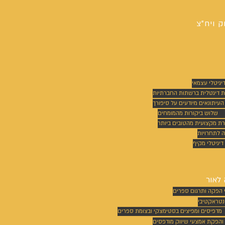
ק ויח"צ
דיגיטלי עצמאי
ת דיגטלית ברשתות החברתיות
 העיתונאים מיודעים על סיפורך
שלוש ביקורות מהמומחים
רת מקצועית מהטובים ביותר
 לתחרויות
דיגיטלי מקיף
לאור
 הפקה ותרגום ספרים
נטראקטיבי
מדפיסים ומפיצים בסטימצקי ובצומת ספרים
 והפקת אמצעי שיווק מודפסים