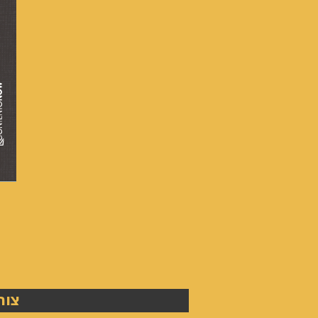
מספרה
שלום
-
צור
אייל
גפן