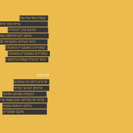
קמפיין מודעות גוגל
בניית אתר אינ
כתיבת ערך ויקיפדיה
מיתוג, לוגו וסיסמת קמפי
ניהול פעילות הסושיאל מד
קמפיינים באוטבריין וטאבולה
קמפיינים באוטבריין וטאבולה
ניהול פרופיל וקמפיין בלינקדין
סרטים
סרטים לחברות ועסקים
סרטים לערוצי שידור
הקשבה ואבחון הסיפור
בניית ימי הצילום, תוכן וצוות ערי
צילום ראיונות בשטח
מיקס ומסטרינג