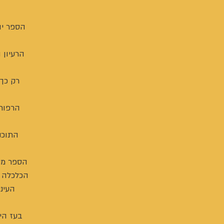
הספר יו
הרעיון 
רק כך 
הרפורמ
התוכנ
הספר מיו
הכלכלה 
העינ
בעז הי