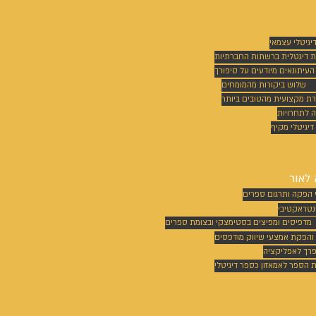
דיגיטלי עצמאי
ת דיגטלית ברשתות החברתיות
 העיתונאים מיודעים על סיפורך
שלוש ביקורות מהמומחים
רת מקצועית מהטובים ביותר
 לתחרויות
דיגיטלי מקיף
לאור
 הפקה ותרגום ספרים
נטראקטיבי
מדפיסים ומפיצים בסטימצקי ובצומת ספרים
 והפקת אמצעי שיווק מודפסים
פרך לאפליקציה
הספר לאמאזון כספר דיגיטלי