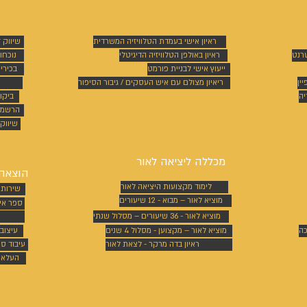
ראיון אישי בעמדת הטלוויזיה המשרדית
שיווק 
טרנט
ראיון באולפן הטלוויזיה הדיגיטלי
נוכחו
ייעוץ אישי לבניית פורמט
בכירי
ין
ריאיון מצולם עם איש העסקים / גיבור הסיפור
יה
ביקו
הרשמה
שיווק 
מכללה ליציאה לאור
הוצאה 
לימוד מקצועות היציאה לאור
שירותי
מוציא לאור – מבוא - 12 שיעורים
ספר אי
מוציא לאור - 36 שיעורים – מסלול שנתי
כה
מוציא לאור – מקצוען - מסלול 4 שנים
עיצוב
ראיון בדה מרקר - לצאת לאור
עיבוד ס
העלאת 