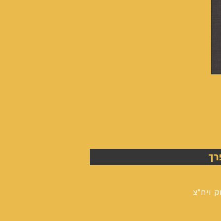
אנשים
אחרונים
-
רך
אייל
גפן
ק ויח"צ