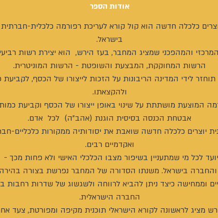
אודות הספר
צרים כלכלה חדשה הוא קול קורא לעריכת רפורמה כלכלית-חברתית
בישראל.
המרכזי והמהפכני שמציג המחבר, בעז הירש, הוא יצירת רשות רביעי
הרשות המחוקקת, המבצעת והשופטת - הרשות המוניטרית.
תוחזר לידי המדינה הריבונות על הזכות לייצורו של הכסף, לקביעת כ
ולהקצאתו.
ה המוצעת מושתתת על שינוי באופן ייצורו של הכסף וקביעת כמותו,
אבטחת הכנסה בסיסית הוגנת (אהב"ה) לכל אדם.
ית יוצרים כלכלה חדשה שואבת את יסודותיה ממקורות כלכליים-חבר
ואקדמיים רבים.
עד לכל מי שמתעניין בשיפור מצבו הכלכלי האישי ולא פחות מכך - 
והחברה בישראל. משנתו הסדורה של המחבר נפרשת בצורה בהירה 
יים וממחישה כיצד ניתן להביא לרווחה ולשגשוג של שדרות רחבות ב
החברה הישראלית.
רש מציג לראשונה לקורא הישראלי תוכנית מקיפה ומפורטת, צעד אחר