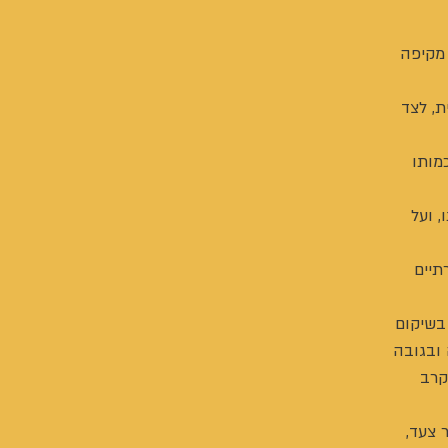
 מקיפה
ת, לצד
מותו
 ועל
תיים
בשיקום
ובגובה
קרב
 צעד,