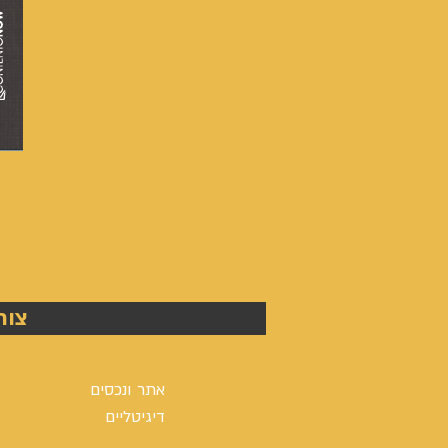
מספרה
שלום
-
צור
אייל
גפן
אתר ונכסים
דיגיטליים