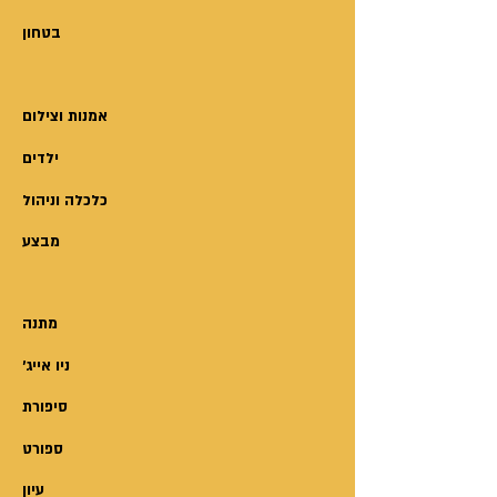
כאשר הנפשות הפועלות מנסות
בטחון
לחיות את הסיפור שלהן בתוך
המציאות המדממת שמסביב.
בכתיבה דחוסה ואינטנסיבית
אמנות וצילום
המשובצת באירוניה דקה ובציניות,
ילדים
משרטטת אילת ס. אסף את עולמה
של בחורה צעירה החווה אהבה
כלכלה וניהול
ראשונה "אסורה" המטילה אותה
מבצע
למאוהבות קדחתנית נואשת.
"...האדם המאוהב-אובססיבי לעולם
לא יוכל להיות בטוח בהתנהגות
מתנה
מושא אהבתו, אך בדיוק בגלל סיבה
'ניו אייג
זו, לא יוכל גם להשתחרר ממושא
אהבתו. ובדיוק כפי שברגעי השפל
סיפורת
עוצמת הכאב היא אדירה, כך גם
ספורט
תחושת האושר העילאית ברגעים
עיון