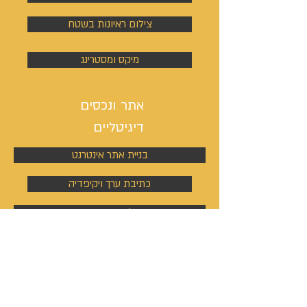
צילום ראיונות בשטח
מיקס ומסטרינג
אתר ונכסים
דיגיטליים
בניית אתר אינטרנט
כתיבת ערך ויקיפדיה
מיתוג, לוגו וסיסמת קמפיין
ניהול פעילות הסושיאל מדיה
קמפיינים באוטבריין וטאבולה