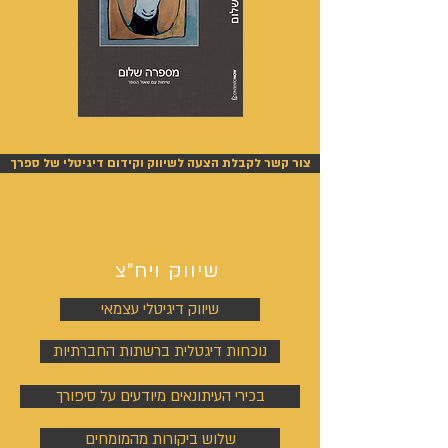
מספרה
אנשים
שלום
אחרונים
-
-
אייל
אייל
צור קשר לקבלת הצעה לשיווק וקידום דיגיטלי של ספרך
גפן
גפן
שיווק ויח"צ
שיווק דיגיטלי עצמאי
נוכחות דיגטלית ברשתות החברתיות
בכירי העיתונאים מיודעים על סיפורך
שלוש ביקורות מהמומחים