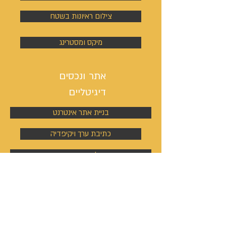
צילום ראיונות בשטח
מיקס ומסטרינג
אתר ונכסים
דיגיטליים
בניית אתר אינטרנט
כתיבת ערך ויקיפדיה
מיתוג, לוגו וסיסמת קמפיין
ניהול פעילות הסושיאל מדיה
קמפיינים באוטבריין וטאבולה