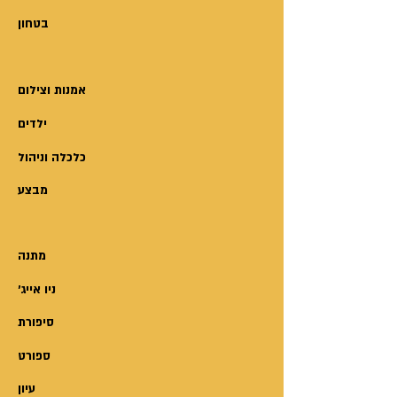
- חוצים את האירועים הסוערים של
בטחון
המחצית הראשונה של המאה ה-20,
שהובילו לפגישת אביו ואמו, שמאי
ותמר, על שביל כורכר בקיבוץ
אמנות וצילום
נווה-ים.
ילדים
התחנות בדרך - בדנציג, בן שמן,
טרבלינקה, איטליה, מאוריציוס
כלכלה וניהול
ועתלית - נושאות עמן חיים ומוות,
מבצע
כאבים ופחדים, יאוש ותקווה. לאורכן
שזורים אירועים וזיכרונות, געגועים,
ריחות, טעמים, מכתבים ושירים.
מתנה
בכתיבה אישית עמוקה וקולחת בוחן
'ניו אייג
המחבר את חייו הנוכחיים בישראל
אל מול ההיסטוריה המשפחתית
סיפורת
הפתלתלה ומנהל עמה דיאלוג נפשי
ספורט
ומוסרי. יד האמן שלו אוחזת במכחול
עיון
המילים ומציירת תמונות שאט אט