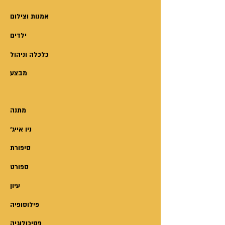
האפילפסיה בנסיונותיה הרבים
למצוא מרפא למחלת בנה היא פונה
אמנות וצילום
לשיטות טיפול אלטרנטיביות
ילדים
ובעקבות פגישתה עם ד"ר ג'ף לוין,
אבי שיטת הטיפול בטכניקת איזון
כלכלה וניהול
החיים - היא עוזבת את מקום
מבצע
עבודתה בעולם ההיי-טק ונעשית
למורה ולמטפלת מבוקשת בשיטת
באט. בנה נרפא כליל ממחלת
מתנה
האפילפסיה ומאז חדר הטיפולים
'ניו אייג
שלה מלא באנשים להם היא מסייעת
בהצלחה
סיפורת
"בסוף הטיפול יש תמיד בדיקה של
ספורט
'המלצות לאחר טיפול'... ג'ף בדק
עיון
ומצא שאני צריכה לכתוב ספר. הוא
הסתכל עליי בעודי שוכבת על מיטת
פילוסופיה
הטיפולים ושאל: '...איזה ספר?'.
פסיכולוגיה