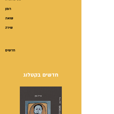
הסתכלתי עליו כאילו הוא נפל מהירח
רומן
(אפשרות שהיא בהחלט מתקבלת
על הדעת). לא היה לי מושג על מה
שואה
הוא מדבר. 'אני לא יודעת', עניתי.
שירה
'טוב, אין מה לעשות, זה השיעורי
בית שלך', אמר ג'ף, 'תצטרכי לכתוב
ספר, זה הכול!'. ירדתי ממיטת
הטיפולים והחלטתי לשכוח מזה.
חדשים
ממילא אף פעם לא הכנתי שיעורי
בית. זה לא יהיה יוצא דופן אם אני
לא אעשה את מה שאומרים לי
חדשים בקטלוג
לעשות."