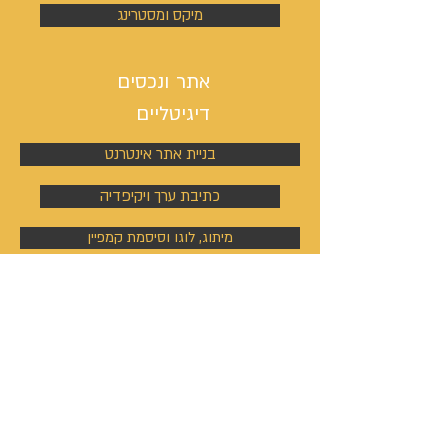
מיקס ומסטרינג
אתר ונכסים
דיגיטליים
בניית אתר אינטרנט
כתיבת ערך ויקיפדיה
מיתוג, לוגו וסיסמת קמפיין
ניהול פעילות הסושיאל מדיה
קמפיינים באוטבריין וטאבולה
קמפיינים באוטבריין וטאבולה
ניהול פרופיל וקמפיין בלינקדין