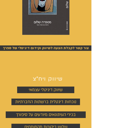
מספרה
אנשים
שלום
אחרונים
-
-
אייל
אייל
צור קשר לקבלת הצעה לשיווק וקידום דיגיטלי של ספרך
גפן
גפן
שיווק ויח"צ
שיווק דיגיטלי עצמאי
נוכחות דיגטלית ברשתות החברתיות
בכירי העיתונאים מיודעים על סיפורך
שלוש ביקורות מהמומחים