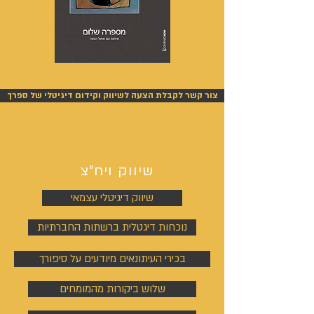
מספרה
אנשים
שלום
אחרונים
-
-
אייל
אייל
צור קשר לקבלת הצעה לשיווק וקידום דיגיטלי של ספרך
גפן
גפן
שיווק ויח"צ
שיווק דיגיטלי עצמאי
נוכחות דיגטלית ברשתות החברתיות
בכירי העיתונאים מיודעים על סיפורך
שלוש ביקורות מהמומחים