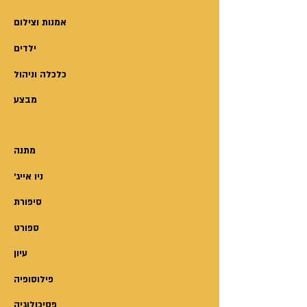
הליווי". מה בדיוק התרחש 48 שעות
לפני המשחק הלאומי בחדר המלון?
אמנות וצילום
מי בדיוק עמד מאחורי הפרשה?
ילדים
הספר מפרט לראשונה מדוע מאמן
הכדורגל הישראלי המצליח אברהם
כלכלה וניהול
גרנט, לא המשיך לאמן את נבחרת
מבצע
ישראל ועוד סיפורים רבים נוספים.
מתנה
'ניו אייג
סיפורת
ספורט
עיון
פילוסופיה
פסיכולוגיה