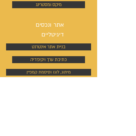
מיקס ומסטרינג
אתר ונכסים
דיגיטליים
בניית אתר אינטרנט
כתיבת ערך ויקיפדיה
מיתוג, לוגו וסיסמת קמפיין
ניהול פעילות הסושיאל מדיה
קמפיינים באוטבריין וטאבולה
קמפיינים באוטבריין וטאבולה
ניהול פרופיל וקמפיין בלינקדין