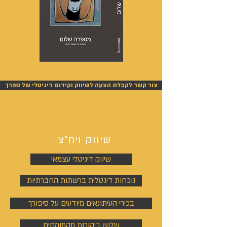
מספרה
אנשים
שלום
אחרונים
-
-
אייל
אייל
צור קשר לקבלת הצעה לשיווק וקידום דיגיטלי של ספרך
גפן
גפן
שיווק ויח"צ
שיווק דיגיטלי עצמאי
נוכחות דיגטלית ברשתות החברתיות
בכירי העיתונאים מיודעים על סיפורך
שלוש ביקורות מהמומחים