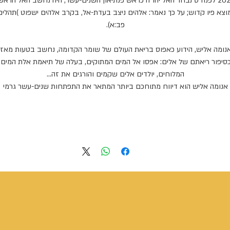
בחר האל יהו"ה כראש פנתיאון השנים
-
עשר
,
היה נחשב האל הראש
וצא פיו קדוש
;
על כך נאמר: אלהים ניצב בעדת
-
אל, בקרב אלהים ישפוט
)
תהלים
פב
:
א).
נומה אליש
,
הידוע כאפוס בריאת העולם של שומר הקדומה, נחשב בטעות מאז
סיפור ריאתם של אלים: אפסו אל המים המתוקים, בעלה של תיאמת אלת המים
המלוחים
,
יולדים אלים שקמים והורגים את זה
...
אנומה אליש הוא דיווח מתוחכם ביותר המתאר את התפתחות שנים
-
עשר גרמי
השמים במערכת השמש שלנו: השמש – בורא הכל
;
הירח
–
שהיה אז בתהליך
היוצרות
;
תשעת כוכבי הלכת הידועים לנו היום
;
וכוכב לכת עשירי שנתגלה רק
לאחרונה, כוכב הנפילים
.