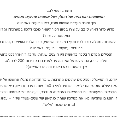
סודות מן הפרד"ס
מאת בן עמי לבבי
המשמעות
העדכנית
של
התנ"ך ושל
אפוסים
עתיקים
נוספים
איך נוצרה מערכת השמש שלנו, כפי שפוענח לאחרונה
.
מדוע כדור הארץ סובב על צירו בכיוון הפוך לשאר כוכבי הלכת במערכת? ומדו
הוא נוטה על צידו
?
לאחרונה נתגלה כוכב לכת נוסף במערכת השמש
,
כוכב הלכת העשירי
;
קיומו נרמ
בכתבים עתיקים שפוענחו לאחרונה
.
הנפילים מפרק ו' בספר בראשית היו חוצנים שנחתו על כדור הארץ לפני כחצי
מיליון שנים, הם שלטו על האדמה עד לעוזבם בסביבות
200
לפנה"ס
.
איך באמת נברא האדם (ההומו-סאפיינס)?
ורים, חותמי
-
גליל וטקסטים עתיקים מתרבות שומר הקדומה נתגלו ונחשפו על ידי
ארכיאולוג אוסטין הנרי לייארד שחפר לפני כ
160-
שנה בארם
-
נהריים, היא שנער
מקראית. מפענוחם של הממצאים לאחרונה מתברר, שעולמם של אבותינו נשלט
י חוצנים שהקימו כאן את ממלכת שומר
:
פנתיאון של שנים
-
עשר
"
עילו"
–
עליוני
נבחרים שכונו "אלים"
.