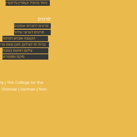
ניהול פרופיל וקמפיין בלינקדין
סרטים
סרטים לחברות ועסקים
סרטים לערוצי שידור
הקשבה ואבחון הסיפור
בניית ימי הצילום, תוכן וצוות ערי
צילום ראיונות בשטח
מיקס ומסטרינג
hy | The College for the
 - Chinese | German | Non-