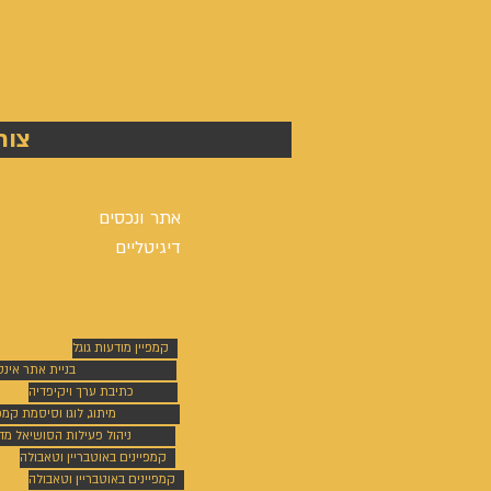
מספרה
שלום
-
צור
אייל
גפן
אתר ונכסים
דיגיטליים
קמפיין מודעות גוגל
בניית אתר אינ
כתיבת ערך ויקיפדיה
מיתוג, לוגו וסיסמת קמפי
ניהול פעילות הסושיאל מד
קמפיינים באוטבריין וטאבולה
קמפיינים באוטבריין וטאבולה