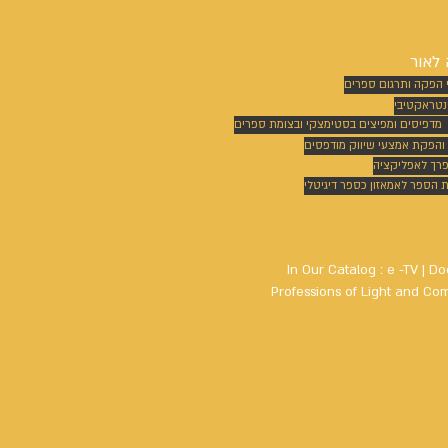
לאור
 הפקה ותרגום ספרים
נטראקטיבי
מדפיסים ומפיצים בסטימצקי ובצומת ספרים
 והפקת אמצעי שיווק מודפסים
פרך לאפליקציה
הספר לאמאזון כספר דיגיטלי
In Our Catalog : e -TV | Do
Professions of Light and Comm