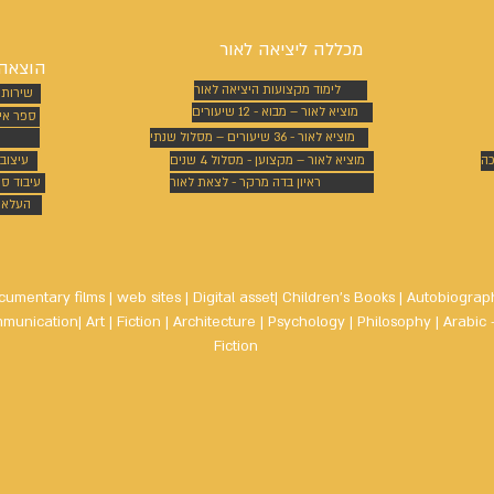
מכללה ליציאה לאור
הוצאה 
לימוד מקצועות היציאה לאור
שירותי
מוציא לאור – מבוא - 12 שיעורים
ספר אי
מוציא לאור - 36 שיעורים – מסלול שנתי
כה
מוציא לאור – מקצוען - מסלול 4 שנים
עיצוב
ראיון בדה מרקר - לצאת לאור
עיבוד ס
העלאת 
cumentary films | web sites | Digital asset| Children's Books | Autobiograp
unication| Art | Fiction | Architecture | Psychology | Philosophy | Arabic
Fiction