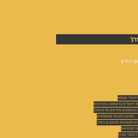
אנשים
אחרונים
-
רך
אייל
גפן
ק ויח"צ
דיגיטלי עצמאי
ת דיגטלית ברשתות החברתיות
 העיתונאים מיודעים על סיפורך
שלוש ביקורות מהמומחים
רת מקצועית מהטובים ביותר
 לתחרויות
דיגיטלי מקיף