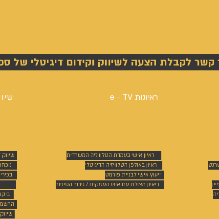
 קשר לקבלת הצעה לשיווק וקידום דיגיטלי של ספ
ראיונות e - TV
שיוו
ראיון אישי בעמדת הטלוויזיה המשרדית
שיווק 
טרנט
ראיון באולפן הטלוויזיה הדיגיטלי
נוכחו
ייעוץ אישי לבניית פורמט
בכירי
ין
ריאיון מצולם עם איש העסקים / גיבור הסיפור
יה
ביקו
הרשמה
שיווק 