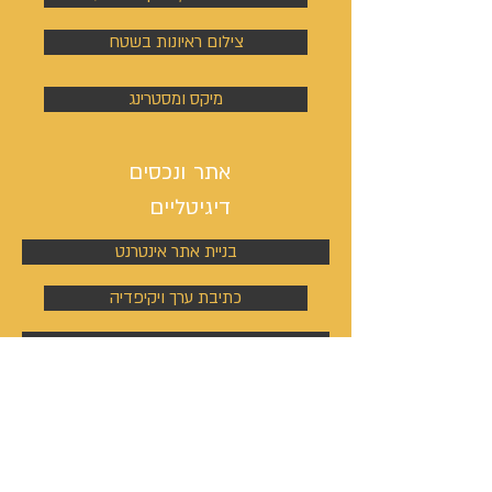
צילום ראיונות בשטח
מיקס ומסטרינג
אתר ונכסים
דיגיטליים
בניית אתר אינטרנט
כתיבת ערך ויקיפדיה
מיתוג, לוגו וסיסמת קמפיין
ניהול פעילות הסושיאל מדיה
קמפיינים באוטבריין וטאבולה