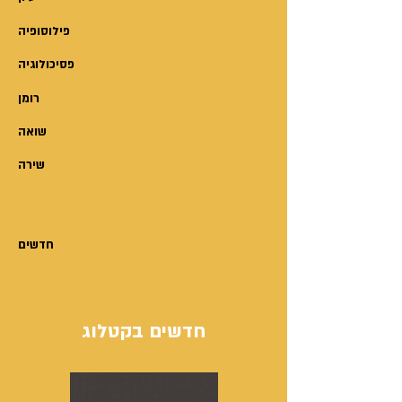
כמעט כל זוג שני בממוצע.
ההתלבטויות והתהיות אינן פוסחות
פילוסופיה
על איש, והשאלות הולכות ומתרבות:
פסיכולוגיה
איך מוצאים בן זוג היום? איך נדע
רומן
ש"זה זה"? מה חשוב ומה טפל?
במה להתמקד? על מה עליי לוותר
שואה
כדי שסוף-סוף זה יקרה גם לי? מהו
שירה
הגבול הדק בין פשרה לבין ויתור על
מי שאני? ממה להיזהר? מה צריך
להדליק נורה אדומה? איך לא
מאבדים עניין? איך שומרים על זוגיות
חדשים
טובה לאורך שנים? מה עליי לעשות
כדי להיות "בעל מושלם" או "אישה
מושלמת"? מהי ההחלטה הנכונה –
חדשים בקטלוג
להתגרש, או לעבוד על הקשר
ולהחיות אותו?