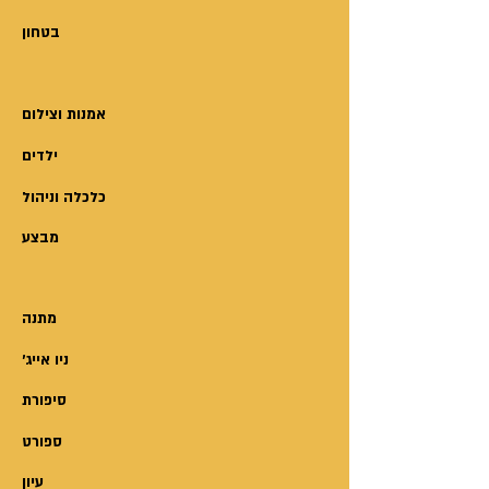
ההמתנה, ברציפים.
בטחון
המחבר נוסע על כנפי דמיונו, ולוקח אותנו
תחנה אחת רחוק יותר...
אמנות וצילום
כתיבתו טבולה בהומור, הסיטואציות
ילדים
מתפתחות באופן מפתיע אל עולם
הפנטזיה ונושקות לגבול
השיגעון.
כלכלה וניהול
מבצע
מתנה
'ניו אייג
סיפורת
ספורט
עיון