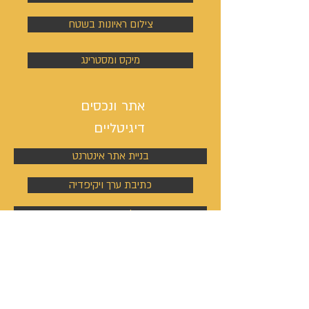
צילום ראיונות בשטח
מיקס ומסטרינג
אתר ונכסים
דיגיטליים
בניית אתר אינטרנט
כתיבת ערך ויקיפדיה
מיתוג, לוגו וסיסמת קמפיין
ניהול פעילות הסושיאל מדיה
קמפיינים באוטבריין וטאבולה