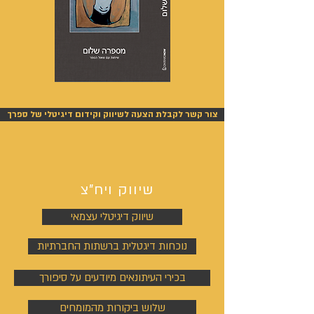
מספרה
אנשים
שלום
אחרונים
-
-
אייל
אייל
צור קשר לקבלת הצעה לשיווק וקידום דיגיטלי של ספרך
גפן
גפן
שיווק ויח"צ
שיווק דיגיטלי עצמאי
נוכחות דיגטלית ברשתות החברתיות
בכירי העיתונאים מיודעים על סיפורך
שלוש ביקורות מהמומחים