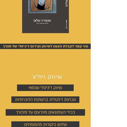
מספרה
אנשים
שלום
אחרונים
-
-
אייל
אייל
צור קשר לקבלת הצעה לשיווק וקידום דיגיטלי של ספרך
גפן
גפן
שיווק ויח"צ
שיווק דיגיטלי עצמאי
נוכחות דיגטלית ברשתות החברתיות
בכירי העיתונאים מיודעים על סיפורך
שלוש ביקורות מהמומחים