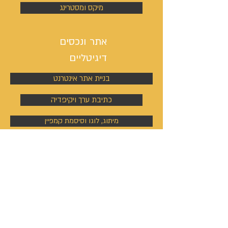
מיקס ומסטרינג
אתר ונכסים
דיגיטליים
בניית אתר אינטרנט
כתיבת ערך ויקיפדיה
מיתוג, לוגו וסיסמת קמפיין
ניהול פעילות הסושיאל מדיה
קמפיינים באוטבריין וטאבולה
קמפיינים באוטבריין וטאבולה
ניהול פרופיל וקמפיין בלינקדין