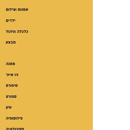
"לא ידענו, אנחנו תיירים."
"אוקיי, מאה רופי."
אמנות וצילום
השוטר יורד במחיר, כריס מנצל את הרוך
ילדים
שלו,
מתמקח כמו בשוּק-סוף-שבוע ויוצא מזה
כלכלה וניהול
בלי קנס.
מבצע
השוטרים מחייכים ומנופפים לנו לשלום
בעוד אנחנו מתרחקים.
"איך ישנת? רוצה קצת מהחרא הזה?"
מתנה
"ברור, תביא."
'ניו אייג
סיפורת
שִבְרוֹנוֹת יעיף אתכם להודו דרך עיניו של
ספורט
ליאור בורלא.
עיון
חוויות, מחשבות, מכתבים וחלומות
מועברים דרך שירה,
פילוסופיה
פואטיקה וסיפורים קצרים.
פסיכולוגיה