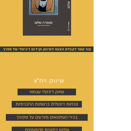
מספרה
אנשים
שלום
אחרונים
-
-
אייל
אייל
צור קשר לקבלת הצעה לשיווק וקידום דיגיטלי של ספרך
גפן
גפן
שיווק ויח"צ
שיווק דיגיטלי עצמאי
נוכחות דיגטלית ברשתות החברתיות
בכירי העיתונאים מיודעים על סיפורך
שלוש ביקורות מהמומחים