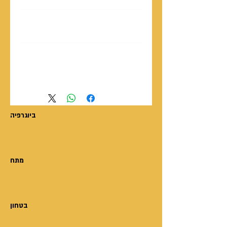
לדוגא מהספר
אודות הספר
אודות הסופר
אני מנמנם במושב האחורי
ליאור בורלא
כששני שוטרים עוצרים אותנו בצד.
אני מתעורר ומתאושש וקולט בזווית העין
ביוגרפיה
שאוֹלִי נוהג כשהוא מחזיק ג'וינט דולק ביד!
"אני קונס אתכם במאתיים רופי."
"למה?" כריס מתחיל להתחכם עם
השוטרים.
מתח
"כי אתם לא חגורים." (שום מילה על
הג'וינט?)
שניהם חוגרים מהר חגורות ומתנצלים
בטחון
בתמימות,