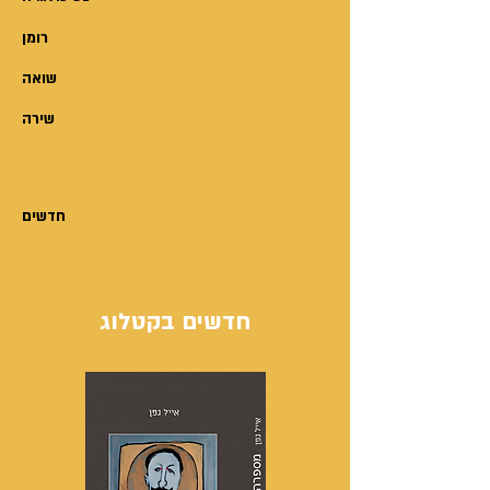
את הפקקים על בשרו – לא יועילו
רומן
כל השיעורים שינסו אחרים ללמדו
מניסיונם. אבל יוסי ביילין, איש רב
שואה
פעלים בפוליטיקה הישראלית, ֹשר
שירה
וח”כ לשעבר המזוהה יותר מכל עם
הסכמי אוסלו שאותם יזם, גיבש
וקידם, לוקח על עצמו את הסיכון
והאתגר של סבא פרטי ודואג
חדשים
(לארבעה נכדים, משני בניו). במדריך
העצות-לחיים שכתב לנכדתו, אבל
ממש לא רק עבורה, נשזרים סיפורי
חדשים בקטלוג
ילדותו ובגרותו, השקפת עולמו –
המוּכּרת יותר והמוּכּרת פחות –
והדלפוֹת מחוויית “ההצגה
הראשונה” שחווה בעצמו.