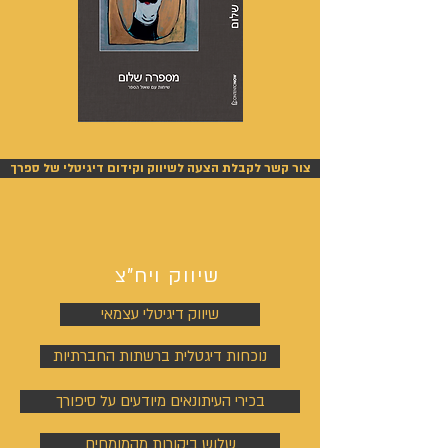
מספרה
אנשים
שלום
אחרונים
-
-
אייל
אייל
צור קשר לקבלת הצעה לשיווק וקידום דיגיטלי של ספרך
גפן
גפן
שיווק ויח"צ
שיווק דיגיטלי עצמאי
נוכחות דיגטלית ברשתות החברתיות
בכירי העיתונאים מיודעים על סיפורך
שלוש ביקורות מהמומחים