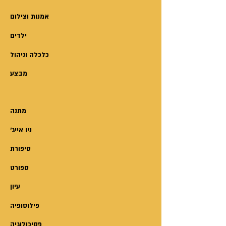
הנישואים; העדיפי עבודה מעניינת
ומהנה על פני עבודה מכניסה;
אמנות וצילום
התפייסי רק כשהתפייסותך שלמה;
ילדים
הניחי שעירום הוא תלבושת אחידה...
אלה הן רק חלק מהעצות
כלכלה וניהול
המפתיעות והלא-שגרתיות שמייעץ
מבצע
סבא יוסי ביילין לנכדתו, ומוגשות
באריזת מתנה לכל אחד מימי
ההולדת הצפויים לה לאורך חייה.
מתנה
זה לא שבאמת אפשר לכתוב מדריך
'ניו אייג
לחיים. בטח לא לנכדתך הבכורה,
שבאחת-עשרה שנותיה פיתחה
סיפורת
תבונה ורגישות שאפשר רק להתקנא
ספורט
בהן. שהרי כל אחד מאתנו רוצה
עיון
להאמין שסבכי דרכים ופקקי תנועה
שנקלעו אליהם אחרים לפניו – לא
פילוסופיה
יהיו מנת חלקו. וממילא עד שלא יחוש
פסיכולוגיה