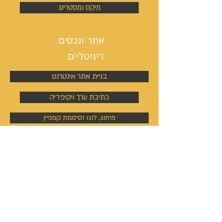
מיקס ומסטרינג
אתר ונכסים
דיגיטליים
בניית אתר אינטרנט
כתיבת ערך ויקיפדיה
מיתוג, לוגו וסיסמת קמפיין
ניהול פעילות הסושיאל מדיה
קמפיינים באוטבריין וטאבולה
קמפיינים באוטבריין וטאבולה
ניהול פרופיל וקמפיין בלינקדין