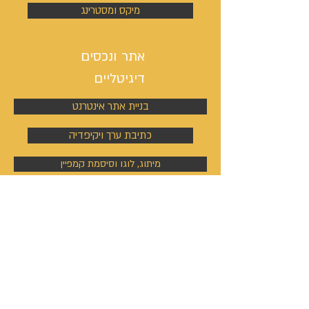
מיקס ומסטרינג
אתר ונכסים
דיגיטליים
בניית אתר אינטרנט
כתיבת ערך ויקיפדיה
מיתוג, לוגו וסיסמת קמפיין
ניהול פעילות הסושיאל מדיה
קמפיינים באוטבריין וטאבולה
קמפיינים באוטבריין וטאבולה
ניהול פרופיל וקמפיין בלינקדין