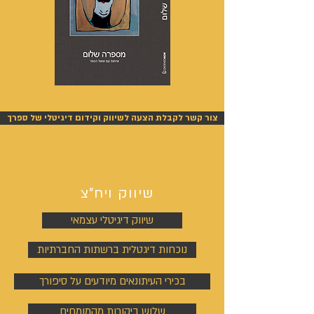
מספרה
אנשים
שלום
אחרונים
-
-
אייל
אייל
צור קשר לקבלת הצעה לשיווק וקידום דיגיטלי של ספרך
גפן
גפן
שיווק ויח"צ
שיווק דיגיטלי עצמאי
נוכחות דיגטלית ברשתות החברתיות
בכירי העיתונאים מיודעים על סיפורך
שלוש ביקורות מהמומחים