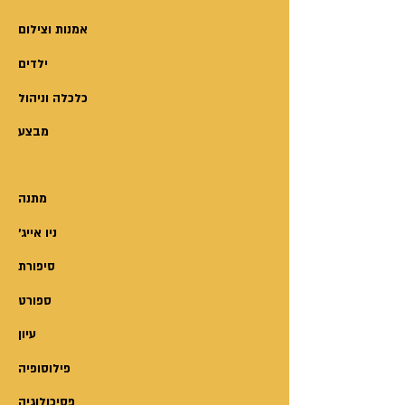
של חוצן, שיחד עם אנשי צוותו
השפיע על האנושות ויצר את תורת
אמנות וצילום
משה וישראל.
ילדים
המחבר מציג כאן תיאוריה המספקת
הסבר מפורט לפרקי התורה, ולתנ"ך
כלכלה וניהול
בכלל, וכן תשובות לקושיות
מבצע
מרתקות:
האם בני ישראל ניסו להתנקש
באלוהים?
מתנה
למי סגדו בני ישראל בדורות שלפני
'ניו אייג
יציאת מצרים?
מדוע יש בתורה כל כך הרבה נהלים
סיפורת
וחוקים הקשורים לביטחונו האישי
ספורט
של האל?
עיון
מנין הופיע השם ישראל? מיהו יהוה?
מהי תפילה? מהו נדר? מיהו נביא?
פילוסופיה
למה נעלמו האלוהים למשך כמעט
פסיכולוגיה