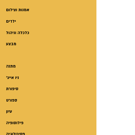
שנים רבות. מיקי נענית למכתב
ויוצאת לפגוש את עברה. שם, היא
אמנות וצילום
צוללת פנימה ונסחפת בין זיכרון
ילדים
לדמיון, בין תשוקה להרס.
כלכלה וניהול
במבט אמיץ ומפוקח, ביד יציבה
מבצע
ומאופקת, חושפת אותנו אירית דברת
לא רק למצוקות, אלא גם למנגנונים,
שאנו מפעילים בבלי דעת, על מנת
מתנה
להתמודד עמן או להדחיקן. ועל כל
'ניו אייג
אלה נוסף הישג לשוני חשוב: המילים,
הצלילים והתחביר מתגמשים
סיפורת
ומתגבשים לקול אישי, לירי וחושני,
ספורט
מלא יופי ורוך, ומבטיחים קריאה
עיון
מעניינת ומענגת.
סיגל זהבי
פילוסופיה
פסיכולוגיה