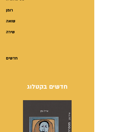
כוחה של דברת כמספרת מתגלה
רומן
כאן בפרישת התודעה העשירה של
מיקי באופן מרהיב וסוחף. הצלילה
שואה
העמוקה אל נפשה מעלה שאלות
שירה
לגבי המישור הממשי שבו אנחנו
מתקיימים – היכן הוא מתרחש: בחוץ
או בתוך-תוכי נפשנו? ומה, בסופו
של דבר, שולח אותנו לפעול בחיינו
חדשים
שלנו ולהכריע?
חדשים בקטלוג
עינת יקיר