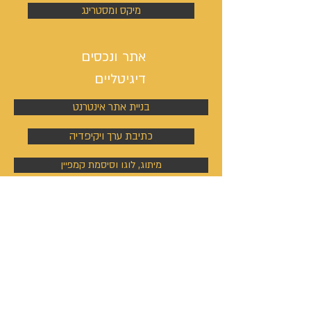
מיקס ומסטרינג
אתר ונכסים
דיגיטליים
בניית אתר אינטרנט
כתיבת ערך ויקיפדיה
מיתוג, לוגו וסיסמת קמפיין
ניהול פעילות הסושיאל מדיה
קמפיינים באוטבריין וטאבולה
קמפיינים באוטבריין וטאבולה
ניהול פרופיל וקמפיין בלינקדין