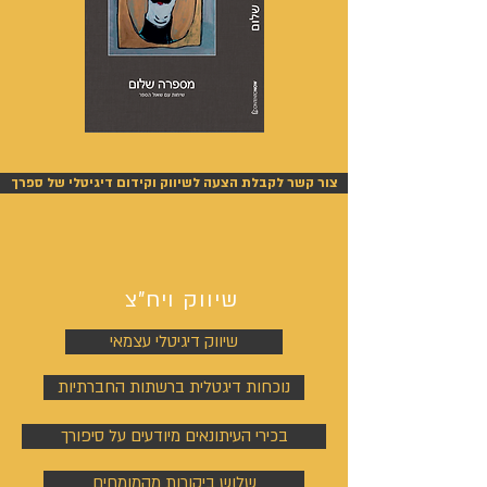
מספרה
אנשים
שלום
אחרונים
-
-
אייל
אייל
צור קשר לקבלת הצעה לשיווק וקידום דיגיטלי של ספרך
גפן
גפן
שיווק ויח"צ
שיווק דיגיטלי עצמאי
נוכחות דיגטלית ברשתות החברתיות
בכירי העיתונאים מיודעים על סיפורך
שלוש ביקורות מהמומחים