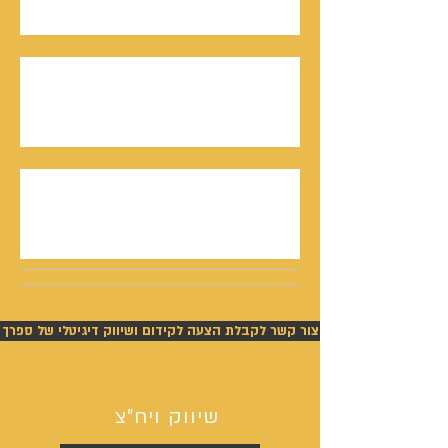
נאו, ובספר
חתן פרס ישראל, דורון אלמוג, מתראיין אצל נתנאל
סמריק באולפני קונטנטו נאו - סדרת חתני פרס
ישראל יוצאת לאור
נתנאל סמריק תביעה - ניצחון מוחלט של סמריק
בפסק דין חלוט וזכייתו בכ-450,000 ש"ח
צור קשר לקבלת הצעה לקידום ושיווק דיגיטלי של ספרך
שיווק ויח"צ