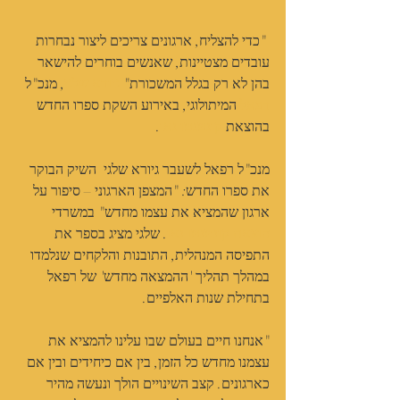
 "כדי להצליח, ארגונים צריכים ליצור נבחרות 
עובדים מצטיינות, שאנשים בוחרים להישאר 
בהן לא רק בגלל המשכורת" 
גיורא שלגי
, מנכ"ל 
רפאל
 המיתולוגי, באירוע השקת ספרו החדש 
בהוצאת 
קונטנטו נאו
. 
מנכ"ל רפאל לשעבר גיורא שלגי  השיק הבוקר 
את ספרו החדש: "המצפן הארגוני – סיפור על 
ארגון שהמציא את עצמו מחדש" במשרדי 
הוצאת קונטנטו נאו
. שלגי מציג בספר את 
התפיסה המנהלית, התובנות והלקחים שנלמדו 
במהלך תהליך 'ההמצאה מחדש' של רפאל 
בתחילת שנות האלפיים.  
"אנחנו חיים בעולם שבו עלינו להמציא את 
עצמנו מחדש כל הזמן, בין אם כיחידים ובין אם 
כארגונים. קצב השינויים הולך ונעשה מהיר 