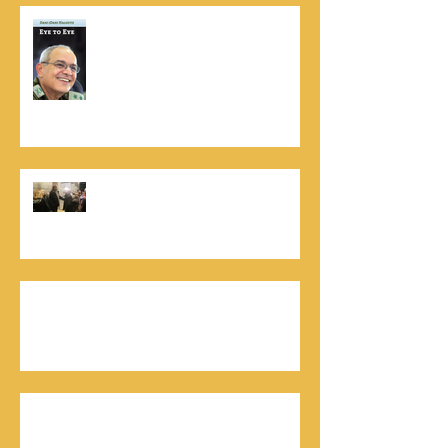
נתנאל סמריק הינו מוציא לאור. נתנאל
סמריק מייסד הבית הבינלאומי ליציאה
לאור, קונטנטו נאו ומעניק שירותי יציאה
לאור ליוצרים המבקשים לספר את סיפור
הניצחון של חייהם
נתנאל סמריק, קונטנטו נאו: "הספר
והמופע החדש מעניק לכל יזם רוח ורווח,
במיוחד בעידן החדש"
כלת פרס ישראל בתיאטרון, גילה אלמגור, אצל
המו"ל נתנאל סמריק באולפני קונטנטו נאו יוצאת
לאור
חתן פרס ישראל להנדסה, ד"ר דוד הררי, אצל
המו"ל נתנאל סמריק בטלוויזיה, בדיגיטל בקונטנטו