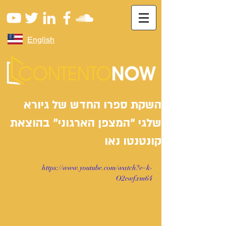
English
השקת ספרו החדש של גיורא
שלגי "המצפן הארגוני" בהוצאת
קונטנטו נאו
https://www.youtube.com/watch?v=k-
O2ewfxm64