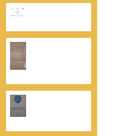
אוניברסיטת הרווארד - תעודת
השתלמות בקורס לניהול מו"מ לנתנאל
סמריק
האלוף, במיל' דורון רובין ז"ל, מוקיר
תודה גדולה, בהקדמה לספרו לצוות
קונטנטו נאו שליווה אותו בכתיבתו
במשך שנים: "תודה לכל אנשי ההוצאה
שהאמינו בי ותמכו בי"
קונטנטו נאו נבחרה לנבחרת העסקים
המובילים והאמינים בישראל - חותם
האמינות של חברת הדרוג הבינלאומית
Dun & Bradstreet