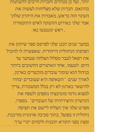
יותר, ועל כן מנהלים וחברות חייבים להשתנות 
בהתאם. חברות שלא מצליחות לעשות את 
השינוי הזה בראש, מאבדות את היתרון שלהן" 
אמר שלגי באירוע ההשקה לאיש התקשורת 
נתנאל סמריק
, ראש קונטנטו נאו.
במשך שנים תכנן שלגי לפרסם ספר שיזקק את 
תפיסתו הניהולית הייחודית, שאפשרה לו להוביל 
את רפאל לעבר מסלול הצלחה שנמשך עד 
היום. לטעמו, אחד האתגרים החשובים ביותר 
בניהול הוא שימור עובדים מוכשרים בארגון, 
לאורך שנים: "השאיפה היא שעובדים יבחרו 
להישאר בארגון לא רק בגלל המשכורת, צריך 
למצוא גורמי מוטיבציה נוספים ולטפח את 
הכישרון והיצירתיות של העובדים". בספרו, 
מפרט שלגי איך הצליח ליישם את תפיסה 
ניהולית זו בפועל, בתוך סביבה ארגונית מורכבת, 
ומציג בפני הקורא תובנות ולקחים יקרי ערך.