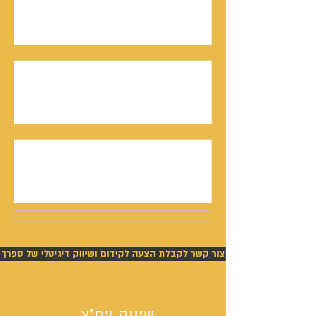
המו"ל נתנאל סמריק בטלוויזיה, בדיגיטל בקונטנטו
נאו, ובספר
חתן פרס ישראל, דורון אלמוג, מתראיין אצל נתנאל
סמריק באולפני קונטנטו נאו - סדרת חתני פרס
ישראל יוצאת לאור
נתנאל סמריק תביעה - ניצחון מוחלט של סמריק
בפסק דין חלוט וזכייתו בכ-450,000 ש"ח
צור קשר לקבלת הצעה לקידום ושיווק דיגיטלי של ספרך
שיווק ויח"צ