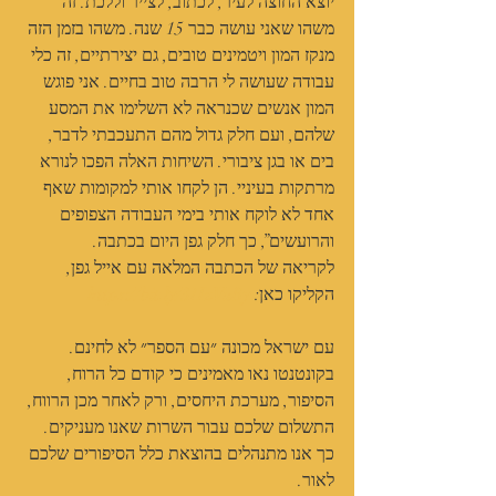
יוצא החוצה לעיר, לכתוב, לצייר וללכת. זה 
משהו שאני עושה כבר 15 שנה. משהו בזמן הזה 
מנקז המון ויטמינים טובים, גם יצירתיים, זה כלי 
עבודה שעושה לי הרבה טוב בחיים. אני פוגש 
המון אנשים שכנראה לא השלימו את המסע 
שלהם, ועם חלק גדול מהם התעכבתי לדבר, 
בים או בגן ציבורי. השיחות האלה הפכו לנורא 
מרתקות בעיניי. הן לקחו אותי למקומות שאף 
אחד לא לוקח אותי בימי העבודה הצפופים 
והרועשים”, כך חלק גפן היום בכתבה.
לקריאה של הכתבה המלאה עם אייל גפן, 
הקליקו כאן: 
https://bit.ly/3HzVuBy
עם ישראל מכונה ״עם הספר״ לא לחינם.
בקונטנטו נאו מאמינים כי קודם כל הרוח, 
הסיפור, מערכת היחסים, ורק לאחר מכן הרווח, 
התשלום שלכם עבור השרות שאנו מעניקים. 
כך אנו מתנהלים בהוצאת כלל הסיפורים שלכם 
לאור.