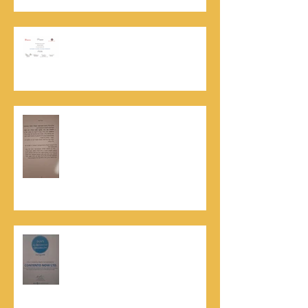
אוניברסיטת הרווארד - תעודת
השתלמות בקורס לניהול מו"מ לנתנאל
סמריק
האלוף, במיל' דורון רובין ז"ל, מוקיר
תודה גדולה, בהקדמה לספרו לצוות
קונטנטו נאו שליווה אותו בכתיבתו
במשך שנים: "תודה לכל אנשי ההוצאה
שהאמינו בי ותמכו בי"
קונטנטו נאו נבחרה לנבחרת העסקים
המובילים והאמינים בישראל - חותם
האמינות של חברת הדרוג הבינלאומית
Dun & Bradstreet