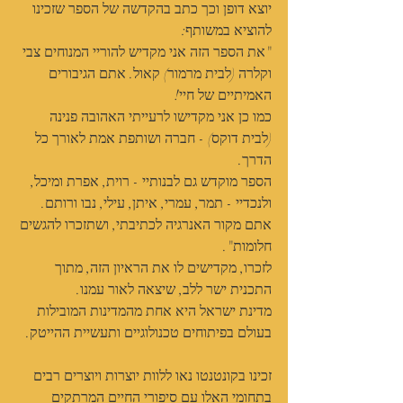
יוצא דופן וכך כתב בהקדשה של הספר שזכינו 
להוציא במשותף:
"את הספר הזה אני מקדיש להוריי המנוחים צבי 
וקלרה (לבית מרמור) קאול. אתם הגיבורים 
האמיתיים של חיי!
כמו כן אני מקדישו לרעייתי האהובה פנינה 
(לבית דוקס) - חברה ושותפת אמת לאורך כל 
הדרך.
הספר מוקדש גם לבנותיי - רוית, אפרת ומיכל, 
ולנכדיי - תמר, עמרי, איתן, עילי, נבו ורותם. 
אתם מקור האנרגיה לכתיבתי, ושתזכרו להגשים 
חלומות".
לזכרו, מקדישים לו את הראיון הזה, מתוך 
התכנית ישר ללב, שיצאה לאור עמנו.
מדינת ישראל היא אחת מהמדינות המובילות 
בעולם בפיתוחים טכנולוגיים ותעשיית ההייטק.
זכינו בקונטנטו נאו ללוות יוצרות ויוצרים רבים 
בתחומי האלו עם סיפורי החיים המרתקים 