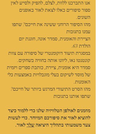
אנו התברכנו ללוות, לצלם, להפיק ולסייע לאין 
ספור סיפורים כאלו לצאת לאור באופנים 
השונים.
מהו הסיפור הרוחני ששינה את חייכם? שתפו 
עמנו בתגובות
הציירת והאומנית, סמדר אונה, חוגגת יום 
הולדת 63.
במסגרת תיעוד דוקומנטרי של סיפורה עם צוות 
קונטנטו נאו, ליוונו אותה בחוויה בשחקים.
סמדר היא אומנית, ציירת, כותבת ספרים ויזמית 
של מוסד לשיקום בעלי מוגבלויות באמצעות כלי 
האומנות.
מהו הסרט התיעודי המרגש ביותר של חייכם? 
שתפו אותנו בתגובות
מוזמנים לאולפן הטלוויזיה שלנו כדי ללמוד כיצד 
להוציא לאור את סיפורכם המיוחד. כדי לעשות 
צעד משמעותי בתהליך היציאה 
שלך
 לאור.