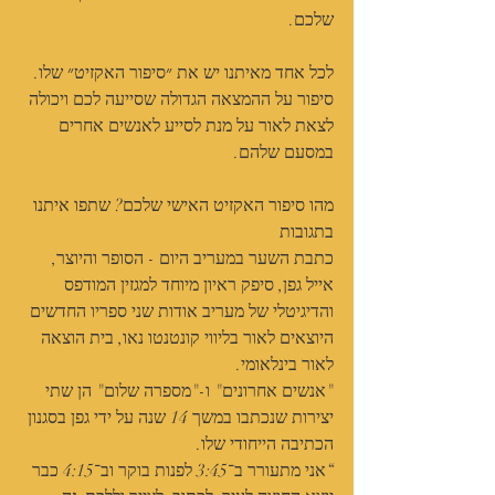
שלכם.
לכל אחד מאיתנו יש את ״סיפור האקזיט״ שלו. 
סיפור על ההמצאה הגדולה שסייעה לכם ויכולה 
לצאת לאור על מנת לסייע לאנשים אחרים 
במסעם שלהם.
מהו סיפור האקזיט האישי שלכם? שתפו איתנו 
בתגובות
כתבת השער במעריב היום - הסופר והיוצר, 
אייל גפן, סיפק ראיון מיוחד למגזין המודפס 
והדיגיטלי של מעריב אודות שני ספריו החדשים 
היוצאים לאור בליווי קונטנטו נאו, בית הוצאה 
לאור בינלאומי.
"אנשים אחרונים" ו-"מספרה שלום" הן שתי 
יצירות שנכתבו במשך 14 שנה על ידי גפן בסגנון 
הכתיבה הייחודי שלו.
“אני מתעורר ב־3:45 לפנות בוקר וב־4:15 כבר 