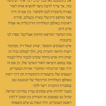
אנו בקונטנטו נאו סבורים כי לכל אחד יש סיפור 
כזה, אך צריך לדעת כיצד להוציא אותו לאור 
בצורה מיטבית לכם ולסיפור. בין אם זה דרך 
ספר מודפס ודיגיטלי בארץ ובעולם, סדרת 
ראיונות באולפן הטלוויזיה הדיגיטלית או אפילו 
סרט דוקו.
מהו הסיפור המרפא החקוק אצליכם? ספרו לנו 
בתגובות
איש העסקים והסופר, יצחק קאול ז״ל, ממקימי 
רשות הדואר וחברת בזק, הלך לעולמו בגיל 76.
יצחק היה אדם מיוחד שזכינו לכבוד גדול לעבוד 
עמו במסע היציאה לאור האישי שלו, הן אם זה 
דרך ספר זכרונותיו ״מחובר״ אודות העשורים 
הענפים שלו בתעשיית התקשורת והן דרך ראיון 
באולפן הטלוויזיה הדיגיטלי של קונטנטו נאו, 
במסגרת התכנית ״ישר ללב״.
מעבר להיותו איש עסקים נערץ במדינת ישראל, 
שדגל גם בצמצום אי השיוויון בין המנכ"ל לבין 
ראשון העובדים, היה קאול גם איש משפחה 