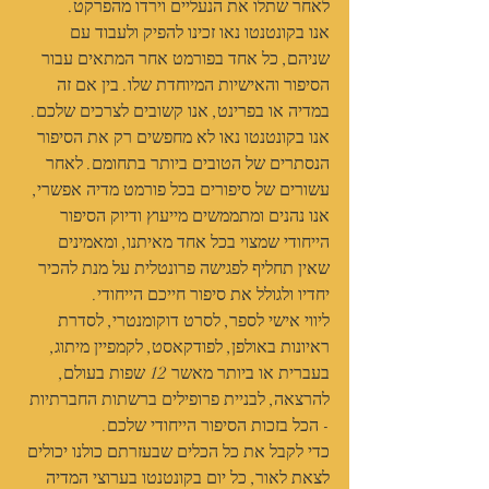
לאחר שתלו את הנעליים וירדו מהפרקט.
אנו בקונטנטו נאו זכינו להפיק ולעבוד עם 
שניהם, כל אחד בפורמט אחר המתאים עבור 
הסיפור והאישיות המיוחדת שלו. בין אם זה 
במדיה או בפרינט, אנו קשובים לצרכים שלכם.
אנו בקונטנטו נאו לא מחפשים רק את הסיפור 
הנסתרים של הטובים ביותר בתחומם. לאחר 
עשורים של סיפורים בכל פורמט מדיה אפשרי, 
אנו נהנים ומתממשים מייעוץ ודיוק הסיפור 
הייחודי שמצוי בכל אחד מאיתנו, ומאמינים 
שאין תחליף לפגישה פרונטלית על מנת להכיר 
יחדיו ולגולל את סיפור חייכם הייחודי.
ליווי אישי לספר, לסרט דוקומנטרי, לסדרת 
ראיונות באולפן, לפודקאסט, לקמפיין מיתוג, 
בעברית או ביותר מאשר 12 שפות בעולם, 
להרצאה, לבניית פרופילים ברשתות החברתיות 
- הכל בזכות הסיפור הייחודי שלכם.
כדי לקבל את כל הכלים שבעזרתם כולנו יכולים 
לצאת לאור, כל יום בקונטנטו בערוצי המדיה 