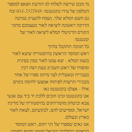
מי מכם שירצה לשלוח לנו הודעת ווצאפ למספר 
הטלפון של עידו בקונטנטו: 054-7577048 ובה 
גם השם המלא שלך, נשמח להעניק במתנה 
הדרכה ראשונה ליציאה לאור בעצמכם מתוך 
הקורס הדיגיטלי המלא ליציאה לאור של 
קונטנטו.
כל תגובה תתקבל בחיוך 
ראש המוסד הראשון בהיסטוריה שיצא לאור 
בשמו המלא - יצא עמנו לאור בסין בסינית 
וסיפורו של ראש השב״כ בעת רצח רבין 
בעברית ובאנגלית לצד מיתוג ספרו של אחד 
מבכירי הרשות לפיתוח אמצעי לחימה בימים 
אילו - אצלנו בקונטנטו נאו
אנו בקונטנטו זכינו וזוכים ללכת יד ביד עם אנשי 
צבא וביטחון מהמרתקים בהיסטוריה של מדינת 
ישראל, ומסייעים להם, לבקשתם, לצאת לאור 
בארץ ובעולם.
אנו גאים שספרו של דני יתום, ראש המוסד 
הראשון בתולדות ישראל ששמו נחשף בפומבי, 