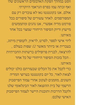
ווסט במהלך הפקת האלבומים הראשונים שלו 
ואף זכתה עמו בפרס הגראמי היוקרתי.
אולם, אנו בקונטנטו נאו לא עובדים רק עם 
המפורסמים. לאחר עשורים של סיפורים בכל 
פורמט מדיה אפשרי, אנו נהנים ומתממשים 
מייעוץ ודיוק הסיפור הייחודי שמצוי בכל אחד 
מאיתנו.
ליווי אישי לספר, לסרט, לראיון, לקמפיין מיתוג, 
בעברית או ביותר מאשר 12 שפות בעולם , 
להרצאה, לבניית פרופילים ברשתות החברתיות 
- הכל בזכות הסיפור הייחודי של כל אחד 
מאיתנו.
כדי לקבל את כל הכלים שבעזרתם כולנו יכולים 
לצאת לאור, כל יום בקונטנטו בערוצי המדיה 
השונים, מוזמנים לעקוב אחרי עמוד הפייסבוק 
הרשמי של בית ההוצאה לאור הבינלאומי שלנו 
ולקבל הדרכות ותובנות היישר לעמוד הפייסבוק 
האישי שלכם:
https://www.facebook.com/BookPublish/