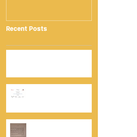
Recent Posts
נתנאל סמריק | קונטנטו נאו: 36 שנות שירות
ותיעוד רשמי בוויקיפדיה בשני ערכים נרחבים
מעודכנים
אוניברסיטת הרווארד - תעודת
השתלמות בקורס לניהול מו"מ לנתנאל
סמריק
האלוף, במיל' דורון רובין ז"ל, מוקיר
תודה גדולה, בהקדמה לספרו לצוות