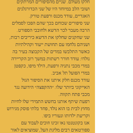
חלקו מעולם. שניים מהסיפורים המרתקים 
ושובי הלב במיוחד היו של שני הכדורגלנים 
האגדיים, עודד מכנס ורפעת טורק.
שני סיפורים שכוחם בכך שהם הפכו לסמלים 
הרבה מעבר לכר הדשא ולחובבי הספורט.
שני שחקנים שחלקו את הדשא כיריבים רבות, 
ושניהם נלחמו עם תחושת ייעוד וקהילתיות 
כאשר התלבשו במדים של הקבוצה בעיר בה 
נולדו: עודד חורר רשתות במשך רוב הקריירה 
במדי מכבי נתניה ורפעת, הילד מיפו, כקפטן 
במדי הפועל תל אביב.
עודד מכנס חלק איתנו את הסיפור הגול 
האייקוני ביותר שלו: ״ההקפצה״ הידועה נגד 
מכבי פתח תקווה.
רפעת שיתף אותנו בחשש התמידי שלו לחיות 
מחוץ לבית בו הוא נולד, פחד בלתי פוסק מגירוש 
וקריעת ילדותו ונעוריו ביפו.
אנו בקונטנטו נאו זכינו וזוכים לעבוד עם 
ספורטאים רבים מליגת העל, שמוציאים לאור 