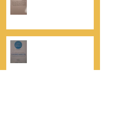
קונטנטו נאו שליווה אותו בכתיבתו
במשך שנים: "תודה לכל אנשי ההוצאה
שהאמינו בי ותמכו בי"
קונטנטו נאו נבחרה לנבחרת העסקים
המובילים והאמינים בישראל - חותם
האמינות של חברת הדרוג הבינלאומית
Dun & Bradstreet
נתנאל סמריק הינו מוציא לאור. נתנאל
סמריק מייסד הבית הבינלאומי ליציאה
לאור, קונטנטו נאו ומעניק שירותי יציאה
לאור ליוצרים המבקשים לספר את סיפור
הניצחון של חייהם