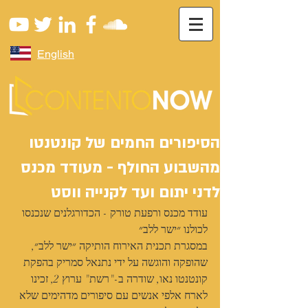
English
הסיפורים החמים של קונטנטו
מהשבוע החולף - מעודד מכנס
לדני יתום ועד לקנייה ווסט
עודד מכנס ורפעת טורק - הכדורגלנים שנכנסו 
לכולנו ״ישר ללב״
במסגרת תכנית האירוח הותיקה ״ישר ללב״, 
שהופקה והוגשה על ידי נתנאל סמריק בהפקת 
קונטנטו נאו, שודרה ב-"רשת" ערוץ 2, זכינו 
לארח אלפי אנשים עם סיפורים מדהימים שלא 