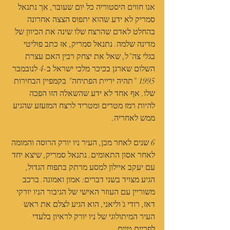
אנו חווים היסטוריה כל יום שעובר, אך נתנאל 
סמריק לא ידע שהוא יתפוס הצצה אחרונה 
בהחלט לאדם שהרצח שלו שינה את הכיוון של 
מדינה שלמה. נתנאל סמריק, אז כתב פוליטי 
בגלי צה"ל, שאל את יצחק רבין האם עצרת 
השלום שארגן בכיכר מלכי ישראל ב-4 לנובמבר 
1995 "תהיה יריית הפתיחה" בקמפיין הבחירות 
שלו. אף אחד לא ידע שהשאלה הזו הפכה 
להיות רמז מטרים ומטריד לרצח המזעזע שהגיע 
ממש לאחריה.
6 שנים לאחר מכן, העיר ניו יורק הרוסה והמומה 
לאחר אסון התאומים. נתנאל סמריק, שיצא יחד 
עם יעקב איילון למסע מרתק בתפוח הגדול, 
הגיע מצויד בשני דברים: אמון ואמונה. ברכב 
משוריין עם העוזר האישי של הגיבור הניו יורקי 
דאז, רודי ג'וליאני, הוא הגיע לצלם את ראש 
העיר המיתולוגי של ניו יורק לראיון בלעדי 
לפריים טיים.