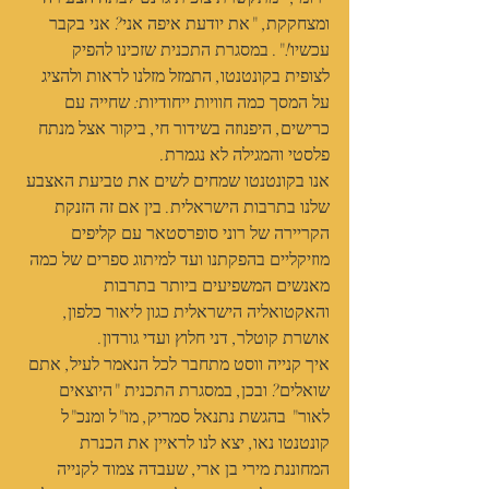
ומצחקקת, "את יודעת איפה אני? אני בקבר 
עכשיו!". במסגרת התכנית שזכינו להפיק 
לצופית בקונטנטו, התמזל מזלנו לראות ולהציג 
על המסך כמה חוויות ייחודיות: שחייה עם 
כרישים, היפנוזה בשידור חי, ביקור אצל מנתח 
פלסטי והמגילה לא נגמרת.
אנו בקונטנטו שמחים לשים את טביעת האצבע 
שלנו בתרבות הישראלית. בין אם זה הזנקת 
הקריירה של רוני סופרסטאר עם קליפים 
מוזיקליים בהפקתנו ועד למיתוג ספרים של כמה 
מאנשים המשפיעים ביותר בתרבות 
והאקטואליה הישראלית כגון ליאור כלפון, 
אושרת קוטלר, דני חלוץ ועדי גורדון.
איך קנייה ווסט מתחבר לכל הנאמר לעיל, אתם 
שואלים? ובכן, במסגרת התכנית "היוצאים 
לאור" בהגשת נתנאל סמריק, מו"ל ומנכ"ל 
קונטנטו נאו, יצא לנו לראיין את הכנרת 
המחוננת מירי בן ארי, שעבדה צמוד לקנייה 