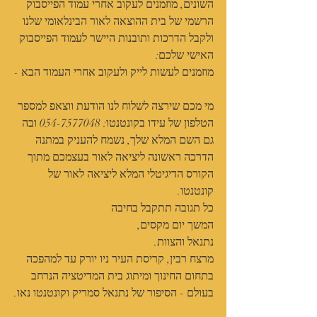
השונים, מוזמנים לעקוב אחרי עמוד הפייסבוק 
הרשמי של בית ההוצאה לאור הבינלאומי שלנו 
ולקבל הדרכות ותובנות היישר לעמוד הפייסבוק 
האישי שלכם:
מוזמנים לעשות לייק ולעקוב אחרי העמוד הבא -
https://www.facebook.com/BookPublish/
מי מכם שירצה לשלוח לנו הודעת ווצאפ למספר 
הטלפון של עידו בקונטנטו: 054-7577048 ובה 
גם השם המלא שלך, נשמח להעניק במתנה 
הדרכה ראשונה ליציאה לאור בעצמכם מתוך 
הקורס הדיגיטלי המלא ליציאה לאור של 
קונטנטו.
כל תגובה תתקבל בחיבה 
המשך יום מקסים,
נתנאל והצוות.
מרצח רבין, קריסת העיר ניו יורק עד למהפכה 
בתחום החינוך ומיתוג בית המדיטציה הנרחב 
בעולם - הסיפור של נתנאל סמריק וקונטנטו נאו.