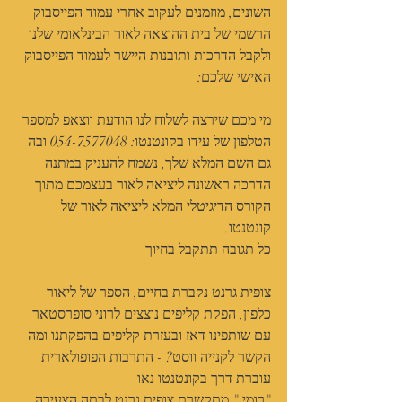
השונים, מוזמנים לעקוב אחרי עמוד הפייסבוק 
הרשמי של בית ההוצאה לאור הבינלאומי שלנו 
ולקבל הדרכות ותובנות היישר לעמוד הפייסבוק 
האישי שלכם:
https://www.facebook.com/BookPublish/
מי מכם שירצה לשלוח לנו הודעת ווצאפ למספר 
הטלפון של עידו בקונטנטו: 054-7577048 ובה 
גם השם המלא שלך, נשמח להעניק במתנה 
הדרכה ראשונה ליציאה לאור בעצמכם מתוך 
הקורס הדיגיטלי המלא ליציאה לאור של 
קונטנטו.
כל תגובה תתקבל בחיוך 
צופית גרנט נקברת בחיים, הספר של ליאור 
כלפון, הפקת קליפים נוצצים לרוני סופרסטאר 
עם שותפינו דאז ובעזרת קליפים בהפקתנו ומה 
הקשר לקנייה ווסט? - התרבות הפופולארית 
עוברת דרך בקונטנטו נאו
"רומי," מתקשרת צופית גרנט לבתה הצעירה 