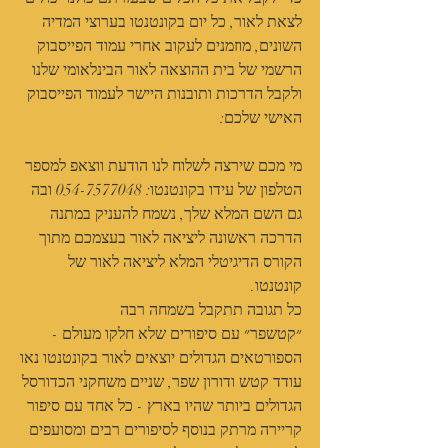
לצאת לאור, כל יום בקונטנטו בערוצי המדיה 
השונים, מוזמנים לעקוב אחרי עמוד הפייסבוק 
הרשמי של בית ההוצאה לאור הבינלאומי שלנו 
ולקבל הדרכות ותובנות היישר לעמוד הפייסבוק 
האישי שלכם:
https://www.facebook.com/BookPublish/
מי מכם שירצה לשלוח לנו הודעת ווצאפ למספר 
הטלפון של עידו בקונטנטו: 054-7577048 ובה 
גם השם המלא שלך, נשמח להעניק במתנה 
הדרכה ראשונה ליציאה לאור בעצמכם מתוך 
הקורס הדיגיטלי המלא ליציאה לאור של 
קונטנטו.
כל תגובה תתקבל בשמחה רבה 
״קטשפר״ עם סיפורים שלא חלקו מעולם - 
הספורטאים הגדולים יוצאים לאור בקונטנטו נאו
עודד קטש ודורון שפר, שניים משחקני הכדורסל 
הגדולים ביותר שהיו בארץ - כל אחד עם סיפור 
קריירה מרתק בנוסף לסיפורים רבים ומסועפים 