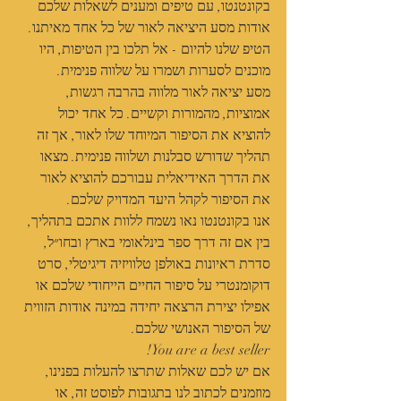
בקונטנטו, עם טיפים ומענים לשאלות שלכם 
אודות מסע היציאה לאור של כל אחד מאיתנו.
הטיפ שלנו להיום - אל תלכו בין הטיפות, היו 
מוכנים לסערות ושמרו על שלווה פנימית.
מסע יציאה לאור מלווה בהרבה רגשות, 
אמוציות, מהמורות וקשיים. כל אחד יכול 
להוציא את הסיפור המיוחד שלו לאור, אך זה 
תהליך שדורש סבלנות ושלווה פנימית. מצאו 
את הדרך האידיאלית עבורכם להוציא לאור 
את הסיפור לקהל היעד המדויק שלכם.
אנו בקונטנטו נאו נשמח ללוות אתכם בתהליך, 
בין אם זה דרך ספר בינלאומי בארץ ובחו״ל, 
סדרת ראיונות באולפן טלוויזיה דיגיטלי, סרט 
דוקומנטרי על סיפור החיים הייחודי שלכם או 
אפילו יצירת הרצאה יחידה במינה אודות הזווית 
של הסיפור האנושי שלכם.
You are a best seller!
אם יש לכם שאלות שתרצו להעלות בפנינו, 
מוזמנים לכתוב לנו בתגובות לפוסט זה, או 