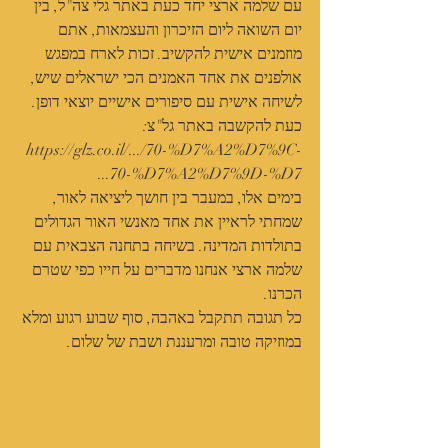
עם שלמה ארצי יחד כעת באתר גלי צה"ל, בין 
יום השואה ליום הזיכרון והעצמאות, אתם 
מוזמנים אישית להקשיב. זכות לארח במפגש 
אולפנים את אחד האמנים הכי ישראלים שיש, 
לשיחה אישית עם סיפורים אישיים יוצאי דופן. 
כעת להקשבה באתר גל"צ:
https://glz.co.il/.../70-%D7%A2%D7%9C-
70-%D7%A2%D7%9D-%D7...
בימים אלו, במעבר בין חושך ליציאה לאור, 
שמחתי לראיין את אחד מאנשי האור הגדולים 
בתולדות המדינה. בשיחה בתחנה הצבאית עם 
שלמה ארצי אנחנו מדברים על חייו כפי שטרם 
הכרנו.
כל תגובה תתקבל באהבה, סוף שבוע רגוע ומלא 
במוזיקה טובה ומרעננת ושבת של שלום.