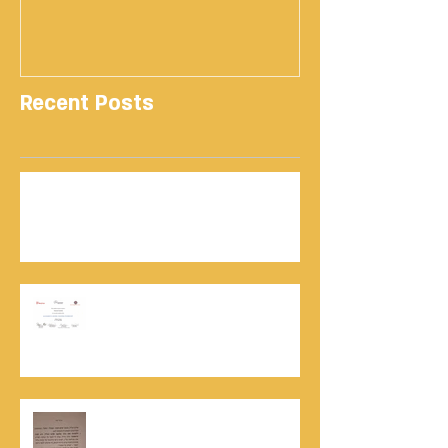
Recent Posts
נתנאל סמריק | קונטנטו נאו: 36 שנות שירות
ותיעוד רשמי בוויקיפדיה בשני ערכים נרחבים
מעודכנים
אוניברסיטת הרווארד - תעודת
השתלמות בקורס לניהול מו"מ לנתנאל
סמריק
האלוף, במיל' דורון רובין ז"ל, מוקיר
תודה גדולה, בהקדמה לספרו לצוות