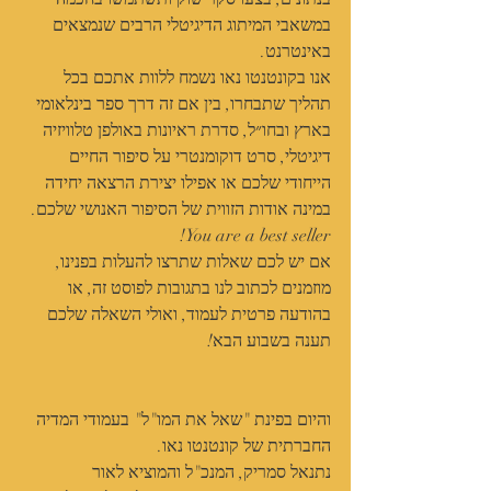
במשאבי המיתוג הדיגיטלי הרבים שנמצאים 
באינטרנט.
אנו בקונטנטו נאו נשמח ללוות אתכם בכל 
תהליך שתבחרו, בין אם זה דרך ספר בינלאומי 
בארץ ובחו״ל, סדרת ראיונות באולפן טלוויזיה 
דיגיטלי, סרט דוקומנטרי על סיפור החיים 
הייחודי שלכם או אפילו יצירת הרצאה יחידה 
במינה אודות הזווית של הסיפור האנושי שלכם.
You are a best seller!
אם יש לכם שאלות שתרצו להעלות בפנינו, 
מוזמנים לכתוב לנו בתגובות לפוסט זה, או 
בהודעה פרטית לעמוד, ואולי השאלה שלכם 
תענה בשבוע הבא!
והיום בפינת "שאל את המו"ל" בעמודי המדיה 
החברתית של קונטנטו נאו.
נתנאל סמריק, המנכ"ל והמוציא לאור 