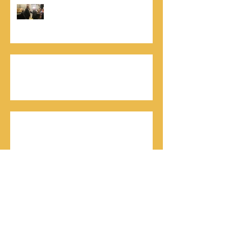
נתנאל סמריק, קונטנטו נאו: "הספר
והמופע החדש מעניק לכל יזם רוח ורווח,
במיוחד בעידן החדש"
כלת פרס ישראל בתיאטרון, גילה אלמגור, אצל
המו"ל נתנאל סמריק באולפני קונטנטו נאו יוצאת
לאור
חתן פרס ישראל להנדסה, ד"ר דוד הררי, אצל
המו"ל נתנאל סמריק בטלוויזיה, בדיגיטל בקונטנטו
נאו, ובספר
חתן פרס ישראל, דורון אלמוג, מתראיין אצל נתנאל
סמריק באולפני קונטנטו נאו - סדרת חתני פרס
ישראל יוצאת לאור