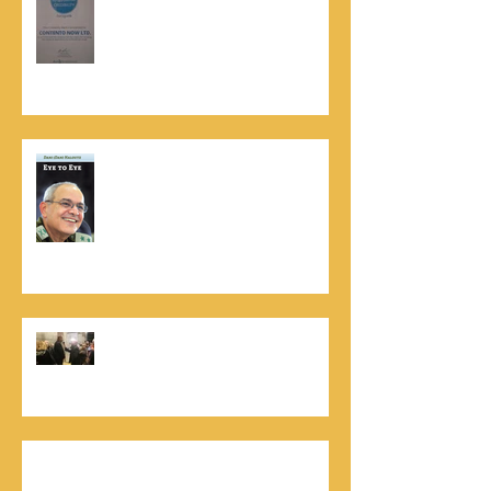
המובילים והאמינים בישראל - חותם
האמינות של חברת הדרוג הבינלאומית
Dun & Bradstreet
נתנאל סמריק הינו מוציא לאור. נתנאל
סמריק מייסד הבית הבינלאומי ליציאה
לאור, קונטנטו נאו ומעניק שירותי יציאה
לאור ליוצרים המבקשים לספר את סיפור
הניצחון של חייהם
נתנאל סמריק, קונטנטו נאו: "הספר
והמופע החדש מעניק לכל יזם רוח ורווח,
במיוחד בעידן החדש"
כלת פרס ישראל בתיאטרון, גילה אלמגור, אצל
המו"ל נתנאל סמריק באולפני קונטנטו נאו יוצאת