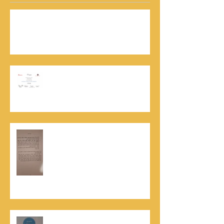
נתנאל סמריק | קונטנטו נאו: 36 שנות שירות
ותיעוד רשמי בוויקיפדיה בשני ערכים נרחבים
מעודכנים
אוניברסיטת הרווארד - תעודת
השתלמות בקורס לניהול מו"מ לנתנאל
סמריק
האלוף, במיל' דורון רובין ז"ל, מוקיר
תודה גדולה, בהקדמה לספרו לצוות
קונטנטו נאו שליווה אותו בכתיבתו
במשך שנים: "תודה לכל אנשי ההוצאה
שהאמינו בי ותמכו בי"
קונטנטו נאו נבחרה לנבחרת העסקים