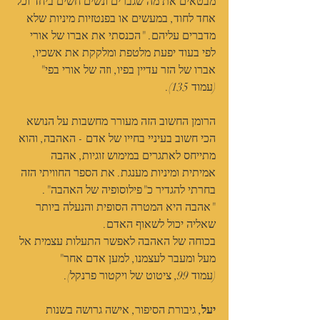
מבטאים את מה שגברים ונשים חשים ביחד וכל 
אחד לחוד, במעשים או בפנטזיות מיניות שלא 
מדברים עליהם. "הכנסתי את אברו של אורי 
לפי בעוד יפעת מלטפת ומלקקת את אשכיו, 
אברו של הזר עדיין בפיו, וזה של אורי בפי" 
(עמוד 135).
הרומן החשוב הזה מעורר מחשבות על הנושא 
הכי חשוב בעיניי בחייו של אדם - האהבה, והוא 
מתייחס לאתגרים במימוש זוגיות, אהבה 
אמיתית ומיניות מענגת. את הספר החוויתי הזה 
בחרתי להגדיר כ"פילוסופיה של האהבה". 
"אהבה היא המטרה הסופית והנעלה ביותר 
שאליה יכול לשאוף האדם.
בכוחה של האהבה לאפשר התעלות עצמית אל 
מעל ומעבר לעצמנו, למען אדם אחר"
(עמוד 99, ציטוט של ויקטור פרנקל).
יעל
, גיבורת הסיפור, אישה גרושה בשנות 