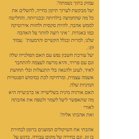
עמוק בתוך נשמתה?
יעל מבקשת לערוך תיקון בחייה, להשלים את 
כל מה שהחמיצה בילדותה ובבגרותה, והחליטה 
לממש אהבה, להיות סקסית ולחוות אירוטיקה 
כמו באגדות. "איני רוצה לוותר על האהבה 
שלנו, למרות ובגלל הקשיים והדמעות" (עמוד 
49).
יעל עורכת חשבון נפש עם האם הפולנייה שלה 
וגם עם פרויד, והיא מרשה לעצמה להתחבר 
לאיד, לעונג ולהנאה בלי התנצלות ובלי תחושת 
אשמה עצמית, ומרחיקה לכת במימוש הפנטזיות 
המיניות שלה.
האם אורגיה מינית בשלישייה או ברביעייה היא 
מה שתאפשר ליעל לשמר ולטפח את אהבתה 
לאורי
ואת אהבתו אליה?
אהבתי את השיקולים המוצגים ברומן לבחירת 
בן זוג, וגם בחירה של מקום עבודה, בדגש על 