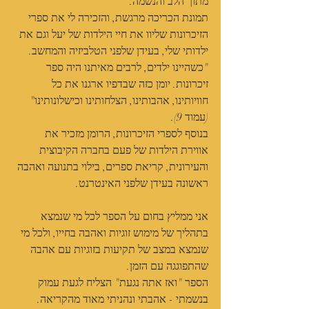
מתוך הלב והנשמה.
תמונת הכריכה מרגשת, והזכירה לי את ספרי 
הזיכרונות שליוו את חיי הילדות של יעל וגם את 
ילדותי שלי, בעידן שלפני הטלביזיה והמחשב. 
"כשהיינו ילדים, לרבים מאיתנו היה ספר 
זיכרונות. יומן כזה שבדפיו ארגנו את כל 
חוויותינו, אהבותינו, הצלחותינו וכישלונותינו" 
(עמוד 9).
בנוסף לספרי הזיכרונות, הרומן מזכיר את 
אווירת הילדות של פעם בחברה הקיבוצית 
והעירונית, קריאת ספרים, בילוי בתנועה ואהבה 
ראשונה בעידן שלפני האינטרנט.
אני ממליץ בחום על הספר לכל מי שנמצא 
בתהליך של מימוש זוגיות ואהבה בחייו, ולכל מי 
שנמצא במצב של תקיעות בזוגיות עם אהבה 
שהתפוגגה עם הזמן.
הספר "ואז אתה נגעת" הצליח לגעת עמוק 
בנשמתי - אהבתי ונהניתי מאוד מהקריאה.