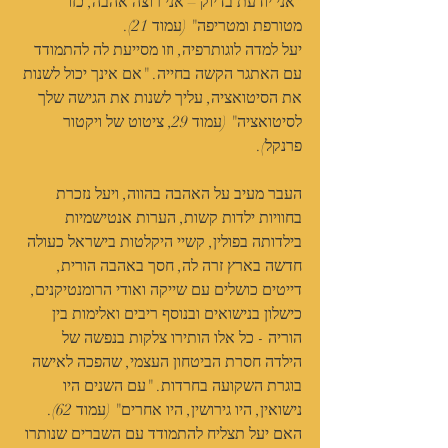
"אני יודעת בדיוק – אני רוצה אהבה, כזו 
מטורפת ומטריפה" (עמוד 21).
יעל למדה לוגותרפיה, וזו מסייעת לה להתמודד 
עם האתגר הקשה בחייה. "אם אינך יכול לשנות 
את הסיטואציה, עליך לשנות את הגישה שלך 
לסיטואציה" (עמוד 29, ציטוט של ויקטור 
פרנקל).
העבר מעיב על האהבה בהווה, ויעל נזכרת 
בחוויות ילדות קשות, הערות אנטישמיות 
בילדותה בפולין, קשיי היקלטות בישראל כעולה 
חדשה בארץ זרה לה, חסך באהבה הורית, 
דייטים כושלים עם שייקה ואודי הרומנטיקנים, 
כישלון בנישואים ובנוסף ריבים ואלימות בין 
הוריה - כל אלו הותירו צלקות בנפשה של 
הילדה חסרת הביטחון העצמי, שהפכה לאישה 
בוגרת השקועה בחרדות. "עם השנים היו 
נישואין, היו גירושין, היו אחרים" (עמוד 62). 
האם יעל תצליח להתמודד עם השברים שנותרו 