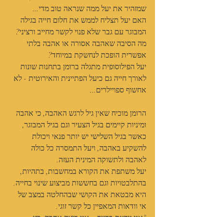
שמזהיר את יעל ממה שנראה טוב מדי...
האם יעל תצליח לממש את חלום חייה בגילה 
המבוגר עם גבר שלא פנוי לקשר מחייב ורציני?
מה הסיבה שאהבה אסורה או אהבה בלתי 
אפשרית הופכת לנחשקת במיוחד?
יעל הפילוסופית מתגלה ברומן בתחנות שונות 
לאורך חייה גם כיעל הפתיינית והאירוטית - לא 
אחשוף ספויילרים...
הרומן מוכיח שאין גיל לרגש האהבה, כי אהבה 
ומיניות קיימים בגיל הצעיר וגם בגיל המבוגר, 
כאשר בגיל השלישי יש יותר פנאי ויכולת 
להשקיע באהבה, ויעל התמסרה כל כולה 
לאהבה ולתשוקה המינית העזה.
יעל משתפת את הקורא במחשבות, בתהיות, 
בהתלבטויות וגם בחששות מביצוע שינוי בחייה.
היא מבטאת את הקושי שבהחלטה במצב של 
אי וודאות המאפיין כל קשר זוגי.