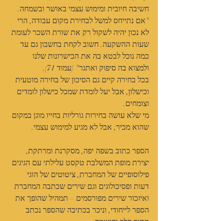
חשיבה חיובית ומימוש עצמי באושר ובשמחה. 
"אם נתייחס למשל לבחירת מקום עבודה, הרי 
לא נכון יהיה לשקול רק את שורת השכר לעומת 
שעות ההשקעה. חשוב לקחת בחשבון גם עד 
כמה נוכל לבטא בה את הכישרונות שלנו 
ולמצוא בה סיפוק ואתגר" (עמוד 71).
בכל בחירה קיים גם הסיכון של בחירה מוטעית 
וכישלון, אבל יעל לומדת שמכל כישלון לומדים 
וצומחים.
מי שלא עושה בחירות גורליות בחייו מוגן במקום 
שהוא מכיר, אבל לא מגיע למימוש עצמי.
הספר כתוב בשפה יפה, מסקרנת ומרתקת, 
יצירת מופת המשלבת טקסט עלילתי עם הגיגים 
פילוסופיים של המחברת, ציטוטים של הוגי 
דעות ופסיכולוגים וגם שירים שכתבה המחברת 
ואיזכור שירים מפורסמים – תמהיל שהופך את 
הספר לייחודי, וניכר בכתיבה שהספר נכתב 