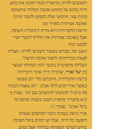
השבעים לחייה, מתארת בגוף ראשון את מסע 
חייה בדגש על מימוש אהבה המלווה בתשוקה 
מינית עזה, והקושי שלה לממש ולשמר זוגיות 
ואהבה אמיתית לאורך זמן.
הרשת החברתית היא מדיה דיגיטלית חשובה, 
אבל באהבה אמיתית אין תחליף לקשר ישיר 
ולמגע הגוף.
האם יעל, סבתא בעשור השביעי לחייה, תצליח 
לצאת מבדידותה וליצור אהבה חדשה?
העלילה מתמקדת בקשר הזוגי המיוחד שנוצר 
בין 
יעל
 ו
אורי
, שהכירו דרך אתר היכרויות 
ברשת החברתית, התכתבו מדי יום ונפגשו 
כאשר אורי הגיע לתל-אביב. "לא באמת הבנתי 
מה גרם לי להמשיך להתכתב עם הזר, שציין כי 
הוא מתגורר מחצית השנה בקנדה ומחציתה 
בתל-אביב" (עמוד 11).
אורי נראה בעיניה הגבר המושלם שאותו 
חיפשה כל חייה, אבל יש רמזים בקול הפנימי, 
בחוש השישי המפותח במיוחד אצל נשים, 