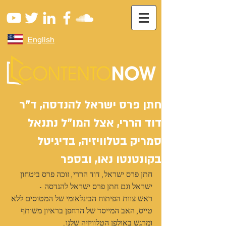
English
חתן פרס ישראל להנדסה, ד"ר
דוד הררי, אצל המו"ל נתנאל
סמריק בטלוויזיה, בדיגיטל
בקונטנטו נאו, ובספר
חתן פרס ישראל, דוד הררי, זוכה פרס ביטחון 
ישראל וגם חתן פרס ישראל להנדסה -
ראש צוות הפיתוח הבינלאומי של המטוסים ללא 
טייס, האב המייסד של הרחפן בראיון משותף 
ומרגש באולפן הטלוויזיה שלנו.