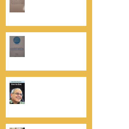
במשך שנים: "תודה לכל אנשי ההוצאה
שהאמינו בי ותמכו בי"
קונטנטו נאו נבחרה לנבחרת העסקים
המובילים והאמינים בישראל - חותם
האמינות של חברת הדרוג הבינלאומית
Dun & Bradstreet
נתנאל סמריק הינו מוציא לאור. נתנאל
סמריק מייסד הבית הבינלאומי ליציאה
לאור, קונטנטו נאו ומעניק שירותי יציאה
לאור ליוצרים המבקשים לספר את סיפור
הניצחון של חייהם