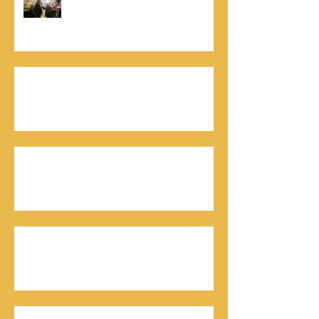
נתנאל סמריק, קונטנטו נאו: "הספר
והמופע החדש מעניק לכל יזם רוח ורווח,
במיוחד בעידן החדש"
כלת פרס ישראל בתיאטרון, גילה אלמגור, אצל
המו"ל נתנאל סמריק באולפני קונטנטו נאו יוצאת
לאור
חתן פרס ישראל להנדסה, ד"ר דוד הררי, אצל
המו"ל נתנאל סמריק בטלוויזיה, בדיגיטל בקונטנטו
נאו, ובספר
חתן פרס ישראל, דורון אלמוג, מתראיין אצל נתנאל
סמריק באולפני קונטנטו נאו - סדרת חתני פרס
ישראל יוצאת לאור