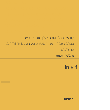
%A8%D7%99-
%D7%94%D7%A7%D7%9C%D7%A2%D
7%99%D7%9D-%D7%A9%D7%9C?
fb_comment_id=1099395943451804_1112
858442105554%252F96f517dc-c3ab-
7673-760c-135a12bcd7bb
קוראים כל תגובה שלך אחרי צפייה,
בברכת גמר חתימה מהירה על הסכם שחרור כל 
החטופים,
נתנאל והצוות
תגובות