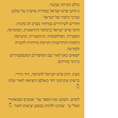
כולם הביתה עכשיו.  
8 חתני פרס ישראל בסדרה אישית על שלום 
וערכי היסוד של ישראל - 
חוזרים לשידורים במיוחד בערב חג סוכות.
חתני פרס ישראל בתחומי התיאטרון, המוסיקה, 
הספרות, הפילוסופיה, התקשורת, ההנדסה, 
היזמות והחדשנות ותרומה מיוחדת לחברה 
ולמדינה.
יוצאים כאן לאור עם הסיפורים המשמעותיים 
ביותר בחייהם.
כעת, חתן פרס ישראל להנדסה, דוד הררי, 
בראיון שקיימנו יחד באולפן היציאה לאור שלנו:
👇
https://youtu.be/e3JjfcvnZUE
לימים, השקנו את הספר על "אנשים שמאחורי 
המל"ט"  שזכינו ללוותו במסע יציאתו לאור. 👇
https://www.contentonow.co.il/single-