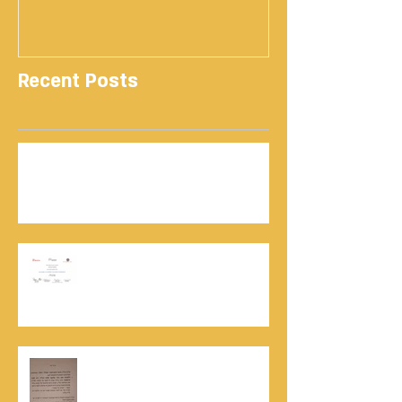
Recent Posts
נתנאל סמריק | קונטנטו נאו: 36 שנות שירות
ותיעוד רשמי בוויקיפדיה בשני ערכים נרחבים
מעודכנים
אוניברסיטת הרווארד - תעודת
השתלמות בקורס לניהול מו"מ לנתנאל
סמריק
האלוף, במיל' דורון רובין ז"ל, מוקיר
תודה גדולה, בהקדמה לספרו לצוות
קונטנטו נאו שליווה אותו בכתיבתו