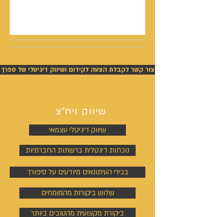
נתנאל סמריק תביעה - ניצחון מוחלט של סמריק
בפסק דין חלוט וזכייתו בכ-450,000 ש"ח
צור קשר לקבלת הצעה לקידום ושיווק דיגיטלי של ספרך
שיווק ויח"צ
שיווק דיגיטלי עצמאי
נוכחות דיגטלית ברשתות החברתיות
בכירי העיתונאים מיודעים על סיפורך
שלוש ביקורות מהמומחים
ביקורת מקצועית מהטובים ביותר