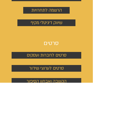
הרשמה לתחרויות
שיווק דיגיטלי מקיף
סרטים
סרטים לחברות ועסקים
סרטים לערוצי שידור
הקשבה ואבחון הסיפור
בניית ימי הצילום, תוכן וצוות עריכה
צילום ראיונות בשטח
מיקס ומסטרינג