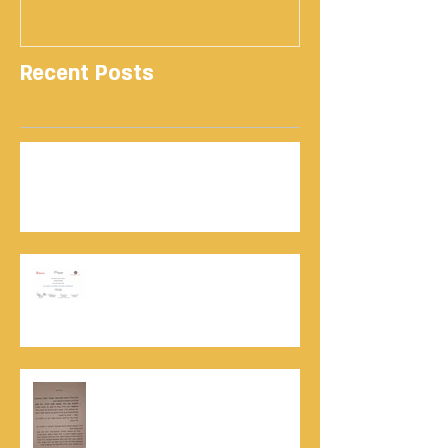
Recent Posts
נתנאל סמריק | קונטנטו נאו: 36 שנות שירות
ותיעוד רשמי בוויקיפדיה בשני ערכים נרחבים
מעודכנים
אוניברסיטת הרווארד - תעודת
השתלמות בקורס לניהול מו"מ לנתנאל
סמריק
האלוף, במיל' דורון רובין ז"ל, מוקיר
תודה גדולה, בהקדמה לספרו לצוות
קונטנטו נאו שליווה אותו בכתיבתו
במשך שנים: "תודה לכל אנשי ההוצאה