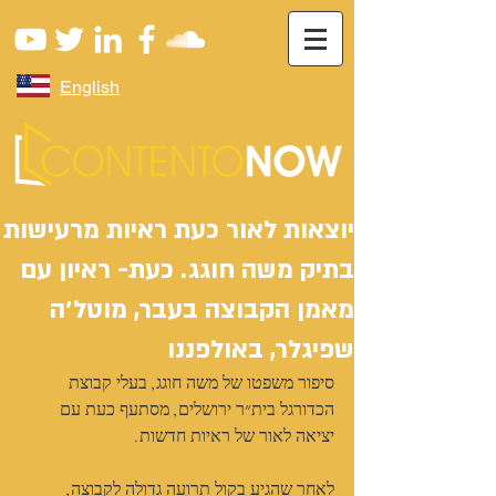
English
יוצאות לאור כעת ראיות מרעישות
בתיק משה חוגג. כעת- ראיון עם
מאמן הקבוצה בעבר, מוטל׳ה
שפיגלר, באולפננו
סיפור משפטו של משה חוגג, בעלי קבוצת 
הכדורגל בית״ר ירושלים, מסתעף כעת עם 
יציאה לאור של ראיות חדשות.
לאחר שהגיע בקול תרועה גדולה לקבוצה, 