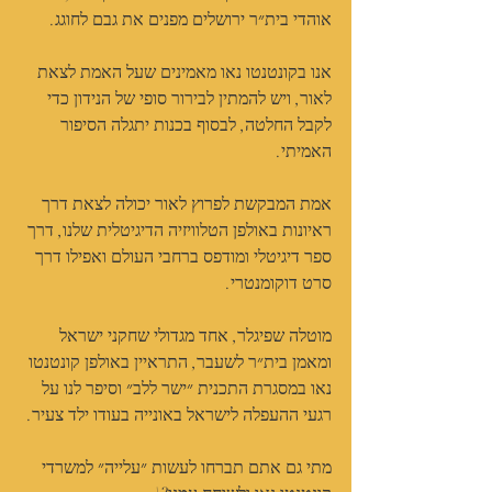
אוהדי בית״ר ירושלים מפנים את גבם לחוגג.
אנו בקונטנטו נאו מאמינים שעל האמת לצאת 
לאור, ויש להמתין לבירור סופי של הנידון כדי 
לקבל החלטה, לבסוף בכנות יתגלה הסיפור 
האמיתי. 
אמת המבקשת לפרוץ לאור יכולה לצאת דרך 
ראיונות באולפן הטלוויזיה הדיגיטלית שלנו, דרך 
ספר דיגיטלי ומודפס ברחבי העולם ואפילו דרך 
סרט דוקומנטרי.
מוטלה שפיגלר, אחד מגדולי שחקני ישראל 
ומאמן בית״ר לשעבר, התראיין באולפן קונטנטו 
נאו במסגרת התכנית ״ישר ללב״ וסיפר לנו על 
רגעי ההעפלה לישראל באונייה בעודו ילד צעיר.
מתי גם אתם תברחו לעשות ״עלייה״ למשרדי 