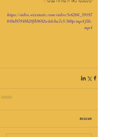
קונטנטו נאו ולשוחח עמנו?\
https://video.wixstatic.com/video/5e6266_39197
010d97948b28fb9692a4dcba7c5/360p/mp4/file.
mp4
תגובות