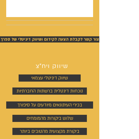
בפסק דין חלוט וזכייתו בכ-450,000 ש"ח
צור קשר לקבלת הצעה לקידום ושיווק דיגיטלי של ספרך
שיווק ויח"צ
שיווק דיגיטלי עצמאי
נוכחות דיגטלית ברשתות החברתיות
בכירי העיתונאים מיודעים על סיפורך
שלוש ביקורות מהמומחים
ביקורת מקצועית מהטובים ביותר