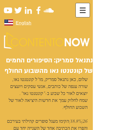
English
נתנאל סמריק: הסיפורים החמים
של קונטנטו נאו מהשבוע החולף
שלום, כאן נתנאל סמריק, מו"ל קונטנטו נאו,
שורה ענפה של כותבים, אנשי עסקים ויועצים 
יוצאים לאור כל שבוע ב-"קונטנטו נאו".
שמח לחלוק עמך את חדשות היציאה לאור של 
השבוע החולף:
26(18.8%)הקימו מעגל סופרים קהילתי בעירכם 
והפרו את הכתיבה אחד של השנייה יחד עם 