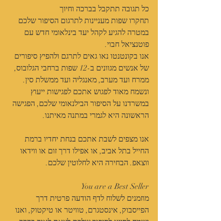
כל תגובה תתקבל בברכה וחיוך﻿
תחקרו שפות מעניינות לתרגום הסיפור שלכם 
במטרה להגיע לקהל יעד בינלאומי חדש עם 
פוטנציאל חבוי.
אנו בקונטנטו נאו גאים לתרגם ולהפיץ סיפורים 
של אנשים מגוונים ב-12 שפות ברחבי הגלובוס, 
ממרח ועד מערב, מאנגליה ועד ממשלת סין.
ונשמח מאוד לפגוש אתכם לפגישות ייעוץ 
במשרדנו על הסיפור הבילנאומי שלכם, הפגישה 
הראשונה היא לגמרי במתנה מאיתנו.
אנו מצפים לשבת אתכם בנחת יחדיו ברמת 
החייל בתל אביב, או אפילו דרך זום או ווידאו 
ווצאפ. הבחירה היא לחלוטין שלכם.
You are a Best Seller
מוזמנים לשלוח לדף הודעה פרטית דרך 
הפייסבוק, אינסטגרם, טוויטר או טיקטוק, ואנו 