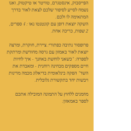
הפייסבוק, אינסטגרם, טוויטר או טיקטוק, ואנו 
נשמח לסייע לסיפור שלכם לצאת לאור בדרך 
המתאימה לו ולכם.﻿
השקה יוצאת דופן עם קונטנטו נאו : 4 ספרים, 
2 שפות, כריכה אחת.
פרופסור נתיבה כפתורי: ציירת, חוקרת, ומרצה 
יוצאת לאור באמזון עם גרסה מחודשת ומרתקת 
לספרה: "כשאני לוחשת באוזנך - איך לחיות 
חיים מספקים מבחינה רוחנית - ומאבדת את 
השד" הפקה בינלאומית בדיאלוג מכמה מדינות 
ויבשות יחד בתקשורת גלובלית.
מוזמנים ללחוץ על התמונה המובילה אתכם 
לספר באמאזון:
https://www.amazon.com/%D7%91.../dp/
B0B6XNQHQQ/ref=sr_1_7...