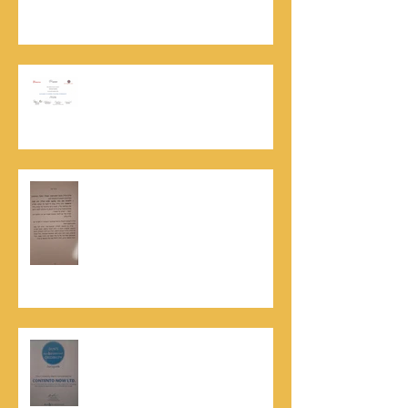
מעודכנים
אוניברסיטת הרווארד - תעודת
השתלמות בקורס לניהול מו"מ לנתנאל
סמריק
האלוף, במיל' דורון רובין ז"ל, מוקיר
תודה גדולה, בהקדמה לספרו לצוות
קונטנטו נאו שליווה אותו בכתיבתו
במשך שנים: "תודה לכל אנשי ההוצאה
שהאמינו בי ותמכו בי"
קונטנטו נאו נבחרה לנבחרת העסקים
המובילים והאמינים בישראל - חותם
האמינות של חברת הדרוג הבינלאומית
Dun & Bradstreet