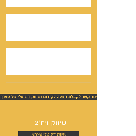
חתן פרס ישראל, דורון אלמוג, מתראיין אצל נתנאל
סמריק באולפני קונטנטו נאו - סדרת חתני פרס
ישראל יוצאת לאור
נתנאל סמריק תביעה - ניצחון מוחלט של סמריק
בפסק דין חלוט וזכייתו בכ-450,000 ש"ח
צור קשר לקבלת הצעה לקידום ושיווק דיגיטלי של ספרך
שיווק ויח"צ
שיווק דיגיטלי עצמאי