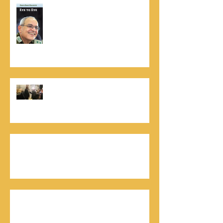
נתנאל סמריק הינו מוציא לאור. נתנאל
סמריק מייסד הבית הבינלאומי ליציאה
לאור, קונטנטו נאו ומעניק שירותי יציאה
לאור ליוצרים המבקשים לספר את סיפור
הניצחון של חייהם
נתנאל סמריק, קונטנטו נאו: "הספר
והמופע החדש מעניק לכל יזם רוח ורווח,
במיוחד בעידן החדש"
כלת פרס ישראל בתיאטרון, גילה אלמגור, אצל
המו"ל נתנאל סמריק באולפני קונטנטו נאו יוצאת
לאור
חתן פרס ישראל להנדסה, ד"ר דוד הררי, אצל
המו"ל נתנאל סמריק בטלוויזיה, בדיגיטל בקונטנטו
נאו, ובספר