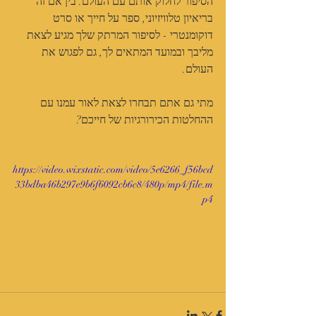
הסיפור לחלוק אותם עם העולם. בין אם זה 
בריאיון טלוויזיוני, ספר על חייך או סרט 
דוקומנטרי - לסיפור המרתק שלך מגיע לצאת 
מליבך ובמועד המתאים לך, גם לפגוש את 
העולם.
מתי גם אתם תבחרו לצאת לאור עמנו עם 
ההחלטות הכירורגיות של חייכם?
https://video.wixstatic.com/video/5e6266_f56bcd
33bdba46b297e9b6f6092cb6c8/480p/mp4/file.m
p4