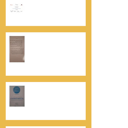
אוניברסיטת הרווארד - תעודת
השתלמות בקורס לניהול מו"מ לנתנאל
סמריק
האלוף, במיל' דורון רובין ז"ל, מוקיר
תודה גדולה, בהקדמה לספרו לצוות
קונטנטו נאו שליווה אותו בכתיבתו
במשך שנים: "תודה לכל אנשי ההוצאה
שהאמינו בי ותמכו בי"
קונטנטו נאו נבחרה לנבחרת העסקים
המובילים והאמינים בישראל - חותם
האמינות של חברת הדרוג הבינלאומית
Dun & Bradstreet