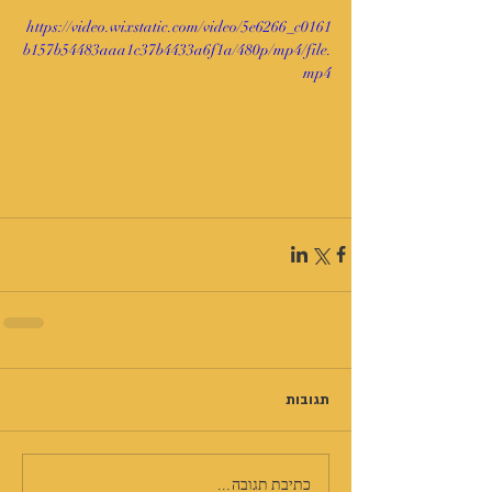
https://video.wixstatic.com/video/5e6266_c0161
b157b54483aaa1c37b4433a6f1a/480p/mp4/file.
mp4
תגובות
כתיבת תגובה...