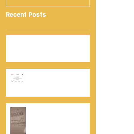
Recent Posts
נתנאל סמריק | קונטנטו נאו: 36 שנות שירות
ותיעוד רשמי בוויקיפדיה בשני ערכים נרחבים
מעודכנים
אוניברסיטת הרווארד - תעודת
השתלמות בקורס לניהול מו"מ לנתנאל
סמריק
האלוף, במיל' דורון רובין ז"ל, מוקיר
תודה גדולה, בהקדמה לספרו לצוות
קונטנטו נאו שליווה אותו בכתיבתו
במשך שנים: "תודה לכל אנשי ההוצאה
שהאמינו בי ותמכו בי"