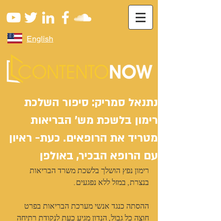
English
נתנאל סמריק: סיפור השלכת
רימון בלשכת מש' הבריאות
מטריד את הרופאים. כעת- ראיון
עם הרופא הבכיר, באולפן
רימון נפץ הושלך בלשכת משרד הבריאות 
בנצרת, במזל ללא נפגעים. 
ההסתה כנגד אנשי מערכת הבריאות בפרט 
חוצה כל גבול, הנדון מגיע כעת לנקודת רתיחה 