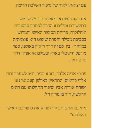
עם יציאתו לאור של סיפור השלכת הרימון.
אנו בקונטנטו נאו מאמינים כי יש שימוש 
בתקשורת ומילים זו הדרך לפתרון סכסוכים 
ומחלוקות, פריקת הסיפור האישי והמרגש 
בסביבה מכילה וחסרת שיפוט היא עוצמתית 
במיוחד - בין אם זה דרך ריאיון באולפן, ספר 
מודפס ודיגיטלי בארץ ובעולם או אפילו דרך 
סרט דוקו.
פרופ׳ אריה אלדד, רופא בכיר, ח״כ לשעבר ותת 
אלוף בדימוס, התראיין באולפן קונטנטו נאו 
ושוחח אודות אביו וסיפור התקלותו עם רה״מ 
הראשון, דוד בן גוריון ז״ל.
מתי גם אתם תבחרו לפרוק את סיפורכם האישי 
באולפננו?