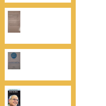
האלוף, במיל' דורון רובין ז"ל, מוקיר
תודה גדולה, בהקדמה לספרו לצוות
קונטנטו נאו שליווה אותו בכתיבתו
במשך שנים: "תודה לכל אנשי ההוצאה
שהאמינו בי ותמכו בי"
קונטנטו נאו נבחרה לנבחרת העסקים
המובילים והאמינים בישראל - חותם
האמינות של חברת הדרוג הבינלאומית
Dun & Bradstreet
נתנאל סמריק הינו מוציא לאור. נתנאל
סמריק מייסד הבית הבינלאומי ליציאה
לאור, קונטנטו נאו ומעניק שירותי יציאה
לאור ליוצרים המבקשים לספר את סיפור