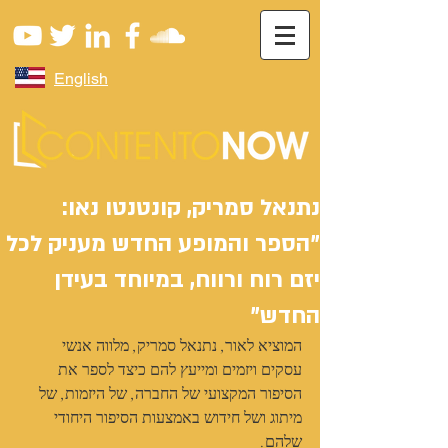
English
נתנאל סמריק, קונטנטו נאו:
"הספר והמופע החדש מעניק לכל
יזם רוח ורווח, במיוחד בעידן
החדש"
המוציא לאור, נתנאל סמריק, מלווה אנשי 
עסקים ויזמים ומייעץ להם כיצד לספר את 
הסיפור המקצועי של החברה, של היזמות, של 
מיתוג ושל חידוש באמצעות הסיפור היחודי 
שלהם.