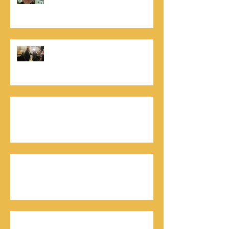
הניצחון של חייהם
נתנאל סמריק, קונטנטו נאו: "הספר
והמופע החדש מעניק לכל יזם רוח ורווח,
במיוחד בעידן החדש"
כלת פרס ישראל בתיאטרון, גילה אלמגור, אצל
המו"ל נתנאל סמריק באולפני קונטנטו נאו יוצאת
לאור
חתן פרס ישראל להנדסה, ד"ר דוד הררי, אצל
המו"ל נתנאל סמריק בטלוויזיה, בדיגיטל בקונטנטו
נאו, ובספר
חתן פרס ישראל, דורון אלמוג, מתראיין אצל נתנאל