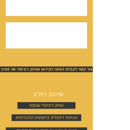
סמריק באולפני קונטנטו נאו - סדרת חתני פרס
ישראל יוצאת לאור
נתנאל סמריק תביעה - ניצחון מוחלט של סמריק
בפסק דין חלוט וזכייתו בכ-450,000 ש"ח
צור קשר לקבלת הצעה לקידום ושיווק דיגיטלי של ספרך
שיווק ויח"צ
שיווק דיגיטלי עצמאי
נוכחות דיגטלית ברשתות החברתיות