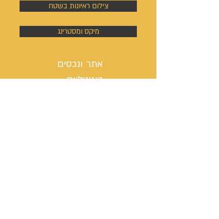
צילום ראיונות בשטח
מיקס ומסטרינג
אתר ונכסים
דיגיטליים
בניית אתר אינטרנט
כתיבת ערך ויקיפדיה
מיתוג, לוגו וסיסמת קמפיין
ניהול פעילות הסושיאל מדיה
קמפיינים באוטבריין וטאבולה
קמפיינים באוטבריין וטאבולה