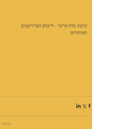
https://www.themarker.com/labels/2020-
08-25/ty-article-labels/0000017f-f88b-
d044-adff-fbfbeff70000
כתבה בדה מרקר - לייבלס הפרוייקטים 
המיוחדים.
THE MARKER LABELS
https://share.google/1m65yJZSBjbgsFogR