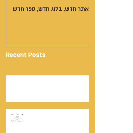
אתר חדש, בלוג חדש, ספר חדש
Recent Posts
נתנאל סמריק | קונטנטו נאו: 36 שנות שירות
ותיעוד רשמי בוויקיפדיה בשני ערכים נרחבים
מעודכנים
אוניברסיטת הרווארד - תעודת
השתלמות בקורס לניהול מו"מ לנתנאל
סמריק