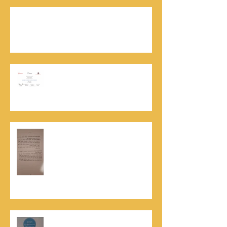
נתנאל סמריק | קונטנטו נאו: 36 שנות שירות
ותיעוד רשמי בוויקיפדיה בשני ערכים נרחבים
מעודכנים
אוניברסיטת הרווארד - תעודת
השתלמות בקורס לניהול מו"מ לנתנאל
סמריק
האלוף, במיל' דורון רובין ז"ל, מוקיר
תודה גדולה, בהקדמה לספרו לצוות
קונטנטו נאו שליווה אותו בכתיבתו
במשך שנים: "תודה לכל אנשי ההוצאה
שהאמינו בי ותמכו בי"
קונטנטו נאו נבחרה לנבחרת העסקים