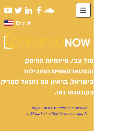
English
סול צבי, מייזמיות ההיטק
והסטארטאפים המובילות
בישראל, בראיון עם נתנאל סמריק
בקונטנטו נאו.
https://www.youtube.com/watch?
v=MduaPx3w6Ik&feature=youtu.be