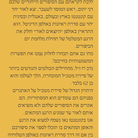
ללכת לקראתם עם הסיפורים הייחודיים שלכם.
דני יתום, ראש המוסד לשעבר, יצא לאור יחד 
עם קונטנטו בארץ ובעולם, באנגלית ובסינית 
יחד עם סדרת ראיונות באולפן הדיגיטל. הוא 
התראיין באולפן ״היוצאים לאור״ וחלק את 
הרגע המטלטל של תחילת מלחמת יום 
הכיפורים.
מתי גם אתם תבחרו לחלוק עמנו את הפשרות 
המשמעותיות בחייכם?
נדב רז ז״ל, מהחיילים הבולטים והנודעים ביותר 
של סיירת מטכ״ל המובחרת, הלך לעולמו והוא 
בן 62 בלבד.
היתרון הגדול של סיירת מטכ״ל על האתגרים 
בפניהם הם עומדים הוא המסתוריות. הם 
אוגרים את הסיפורים שלהם ולא מוציאים 
אותם לאור עד שמגיע הרגע המתאים.
אנו בקונטנטו נאו נשמח למצוא את הרגע 
והאופן המתאים בו תוכלו לספר את סיפורכם. 
בין אם זה דרך סדרת ראיונות באולפן הטלוויזיה 