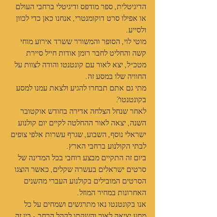
הדיגיטלית, ספר מודפס ודיגיטלי ברחבי העולם 
או אפילו סרט דוקומנטרי, אנחנו כאן כדי לכוון 
ולסייע.
מוטי לוי, הסופר והמשורר ששרד אירוע מוחי 
קשה והחליט לחבר רומן אודות חייל סיירת 
מטכ״ל, יצא לאור עם קונטנטו והודה לצוות על 
החוויה שלו במסע זה.
מתי גם אתם תבחרו להגיע ולצאת עמנו למסע 
בקונטנטו?
לאחר שנחל הצלחה אדירה בחודש אוקטובר 
השנה, יצאה לאור ההחלטה לקיים יום קולנוע 
ישראלי נוסף, השבוע, שגרף עשרות אלפי צופים 
לבתי הקולנוע ברחבי הארץ.
ביום זה התקיים מבצע רוחבי בכל המדינה של 
סרטים ישראלים בעשרה שקלים, כאשר הוצגו 
הסרטים המובילים בקולנוע העברי מהשנים 
האחרונות במחיר המוזל.
אנו בקונטנטו נאו מתרגשים ושמחים על כל 
מסע יציאה לאור והשקתו לקהל הרחב - בין זה 