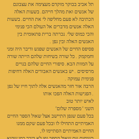
תל אביב בבוקר מוקדם מעצימה את עצבונם 
של אנשים ואת מהלך חייהם. בשעות האלה 
הכתיבה לא פעם מחליפה לי את החיים. בשעות 
האלה אנשים מדברים אל העולם הכי פנימי 
והכי כמוס שלי. נכרתה ברית פתאומית בין 
האנשים האלה ובין גפן .
פסיפס החיים של האנשים שפגש ודיבר היה זמני 
וחמקמק . כל שורה בשיחות שלהם הייתה שורה 
על המוות הבא. סיפורי החיים שלהם בנויים 
מרסיסים . יש באנשים האבודים האלה דחיפות 
פנימית עמוקה .
הרבה אור חזר מהאנשים אלה לתוך חייו של גפן 
. הפגישות האלה הפכו אותו
לאיש יותר טוב
השני "מספרה שלום"
בכל פעם שגפן התיישב אצל שאול הספר החיים 
האמיתיים התחילו לו ובכל פעם שקם ממנו 
החיים האמיתיים הסתיימו לו,
בשיחות עם שאול הספר גפן לא דיבר כמו שהוא 