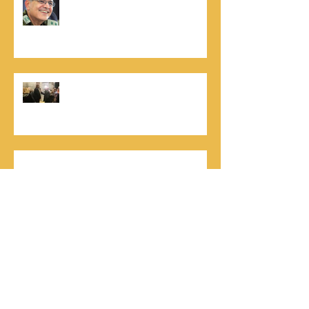
לאור, קונטנטו נאו ומעניק שירותי יציאה
לאור ליוצרים המבקשים לספר את סיפור
הניצחון של חייהם
נתנאל סמריק, קונטנטו נאו: "הספר
והמופע החדש מעניק לכל יזם רוח ורווח,
במיוחד בעידן החדש"
כלת פרס ישראל בתיאטרון, גילה אלמגור, אצל
המו"ל נתנאל סמריק באולפני קונטנטו נאו יוצאת
לאור
חתן פרס ישראל להנדסה, ד"ר דוד הררי, אצל
המו"ל נתנאל סמריק בטלוויזיה, בדיגיטל בקונטנטו
נאו, ובספר