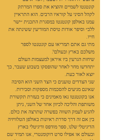
קונטנטו לשמיים והוציא את ספרו המרתק 
לקהל הסיני על קוראיו הרבים. הוא התראיין 
עמנו באולפן קונטנטו במסגרת התכנית ״ישר 
ללב״ וסיפר אודות טיסת המודיעין ששינתה את 
חייו.
מתי גם אתם תמריאו עם קונטנטו לספר 
משלכם בארץ ובעולם?
שיחות הגרעין ביו איראן למעצמות העולם 
יתחדשו מחר לאחר שהופסקו בשבוע שעבר, כך 
יוצא לאור כעת.
שני הצדדים טוענים כי הצד השני הוא הסיבה 
שאינם מגיעים להסכמות מספקות וסבירות.
אנו בקונטנטו נאו מאמינים כי בעזרת תקשורת 
משותפת והליכה לכיוון אחד של השני, ניתן 
להגיע לעמק השווה בפשרה שתרצה את כולם. 
בין אם זה דרך סדרת ראיונות באולפן הטלוויזיה 
הדיגיטלי שלנו, ספר מודפס ודיגיטלי בארץ 
ובעולם או אפילו סרט דוקומנטרי, אנו תמיד שם 