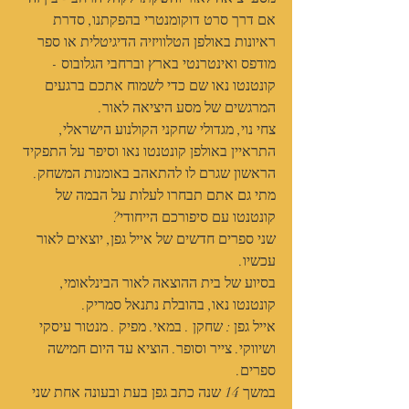
אם דרך סרט דוקומנטרי בהפקתנו, סדרת 
ראיונות באולפן הטלוויזיה הדיגיטלית או ספר 
מודפס ואינטרנטי בארץ וברחבי הגלובוס - 
קונטנטו נאו שם כדי לשמוח אתכם ברגעים 
המרגשים של מסע היציאה לאור.
צחי נוי, מגדולי שחקני הקולנוע הישראלי, 
התראיין באולפן קונטנטו נאו וסיפר על התפקיד 
הראשון שגרם לו להתאהב באומנות המשחק.
מתי גם אתם תבחרו לעלות על הבמה של 
קונטנטו עם סיפורכם הייחודי?
שני ספרים חדשים של אייל גפן, יוצאים לאור 
עכשיו.
בסיוע של בית ההוצאה לאור הבינלאומי, 
קונטנטו נאו, בהובלת נתנאל סמריק.
אייל גפן : שחקן . במאי. מפיק . מנטור עיסקי 
ושיווקי. צייר וסופר. הוציא עד היום חמישה 
ספרים.
במשך 14 שנה כתב גפן בעת ובעונה אחת שני 