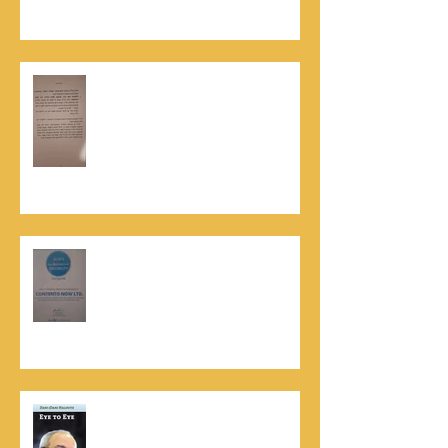
סמריק
האלוף, במיל' דורון רובין ז"ל, מוקיר
תודה גדולה, בהקדמה לספרו לצוות
קונטנטו נאו שליווה אותו בכתיבתו
במשך שנים: "תודה לכל אנשי ההוצאה
שהאמינו בי ותמכו בי"
קונטנטו נאו נבחרה לנבחרת העסקים
המובילים והאמינים בישראל - חותם
האמינות של חברת הדרוג הבינלאומית
Dun & Bradstreet
נתנאל סמריק הינו מוציא לאור. נתנאל
סמריק מייסד הבית הבינלאומי ליציאה