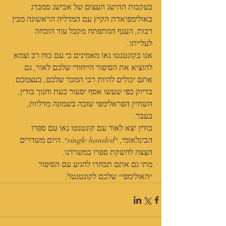
בעקבות ההישג העצום של אבישג סמברג 
באולימפיאדת הקיץ עם המדליה הראשונה מבין 
רבות, הענף המתפתח מקבל עוד הוכחה 
לעלייתו.
אנו בקונטנטו נאו מאמינים כי עם כוח רב וצמא 
להוציא את הסיפור הייחודי שלכם לאור, גם 
אתם יכולים להיות רבי המכר שלכם, בעצמכם. 
בדיוק כפי שעשו אסף יסעור כעת וחנוך בודין, 
השחיין הפראלימפי שזכה בשמונה מדליות, 
בעבר.
בודין יצא לאור עם קונטנטו נאו עם ספרו 
הבינלאומי, ״single handed״. היום משדרים 
הצצה להשקת ספרו במשרדנו.
מתי גם אתם תבחרו להגיע עם הסיפור 
״האולימפי״ שלכם לקונטנטו?