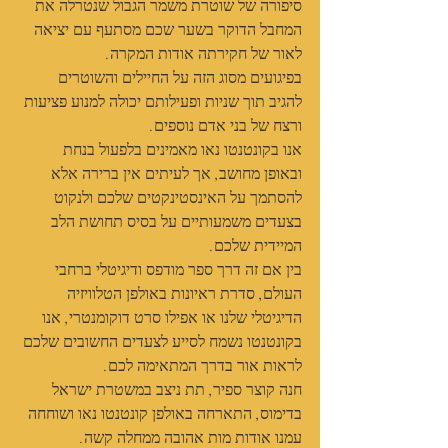
סיפורה של שוטרת משמר הגבול שנטרלה את 
המחבל הדוקר בשער שכם מסתעף עם יציאה 
לאור של חקירתה אודות המקרה.
בפיגועים מסוג הזה על החיילים והשוטרים 
להגיב תוך שניות ופעילותם יכולה למנוע פציעות 
ורצח של בני אדם נוספים.
אנו בקונטנטו נאו מאמינים בלפעול בנחת 
ובאופן מחושב, אך לעיתים אין ברירה אלא 
להסתמך על האינסטינקטים שלכם ולנקוט 
בצעדים משמעותיים על בסיס תחושת הלב 
המיידית שלכם.
בין אם זה דרך ספר מודפס ודיגיטלי ברחבי 
העולם, סדרת ראיונות באולפן הטלוויזיה 
הדיגיטלי שלנו או אפילו סרט דוקומנטרי, אנו 
בקונטנטו נשמח לסייע לצעדים החשובים שלכם 
לראות אור בדרך המתאימה לכם.
חנה קוצר ספיר, תת ניצב במשטרת ישראל 
בדימוס, התארחה באולפן קונטנטו נאו ושוחחה 
עמנו אודות מות אהובה ממחלה קשה.