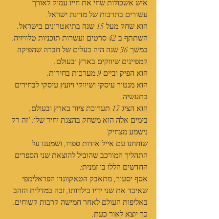
איש אשכולות שחי את חייו עמוק לאורך 
עשורים בתרבות של מדינת ישראל.
הוא שחק מעל 15 שנה בתיאטרונים בישראל.
השתתף ב 42 סרטים ועשרות תוכניות טלוויזיה.
במשך 36 שנה היה בעלים של חברה שהפיקה 
קמפיינים שיווקים בארץ ובעולם.
הוא הפיק וביים 9 מערכות בחירות.
הוא מנטור עיסקי ושיווקי ויועץ עיסקי לבחירים 
בתעשיה.
הוא הציג 17 תערוכת ציור בארץ ובעולם.
בימים אלה הוא משחק בהצגת יחיד שלו: 'זה רק 
נישמע מצחיק'
שוחחנו עם אייל אודות ספרו, ושמענו על 
התהליך המורכב שהוביל להוצאת שני הספרים 
החדשים הללו בו זמנית:
אסף יסעור, מתאבק הטאקוונדו הפראלימפי 
שאיבד את שני ידיו בילדותו, זכה במדלית הזהב 
באליפות העולם לאחר חמישה קרבות קשוחים. 
כך יוצא לאור כעת.