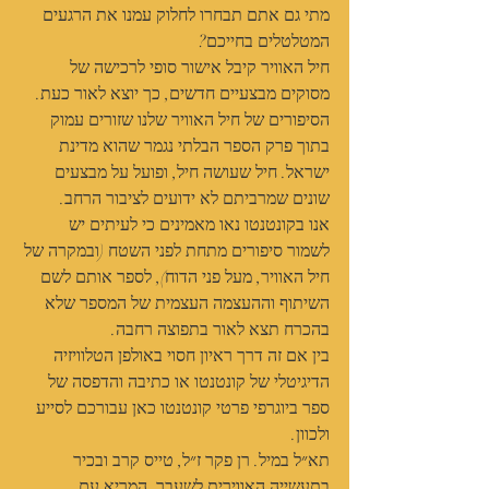
מתי גם אתם תבחרו לחלוק עמנו את הרגעים 
המטלטלים בחייכם?
חיל האוויר קיבל אישור סופי לרכישה של 
מסוקים מבצעיים חדשים, כך יוצא לאור כעת.
הסיפורים של חיל האוויר שלנו שזורים עמוק 
בתוך פרק הספר הבלתי נגמר שהוא מדינת 
ישראל. חיל שעושה חיל, ופועל על מבצעים 
שונים שמרביתם לא ידועים לציבור הרחב.
אנו בקונטנטו נאו מאמינים כי לעיתים יש 
לשמור סיפורים מתחת לפני השטח (ובמקרה של 
חיל האוויר, מעל פני הדוח), לספר אותם לשם 
השיתוף וההעצמה העצמית של המספר שלא 
בהכרח תצא לאור בתפוצה רחבה.
בין אם זה דרך ראיון חסוי באולפן הטלוויזיה 
הדיגיטלי של קונטנטו או כתיבה והדפסה של 
ספר ביוגרפי פרטי קונטנטו כאן עבורכם לסייע 
ולכוון.
תא״ל במיל. רן פקר ז״ל, טייס קרב ובכיר 
בתעשייה האווירית לשעבר, המריא עם 