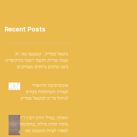
Recent Posts
נתנאל סמריק | קונטנטו נאו: 36
שנות שירות ותיעוד רשמי בוויקיפדיה
בשני ערכים נרחבים מעודכנים
אוניברסיטת הרווארד -
תעודת השתלמות בקורס
לניהול מו"מ לנתנאל סמריק
האלוף, במיל' דורון רובין ז"ל,
מוקיר תודה גדולה, בהקדמה
לספרו לצוות קונטנטו נאו
שליווה אותו בכתיבתו במשך