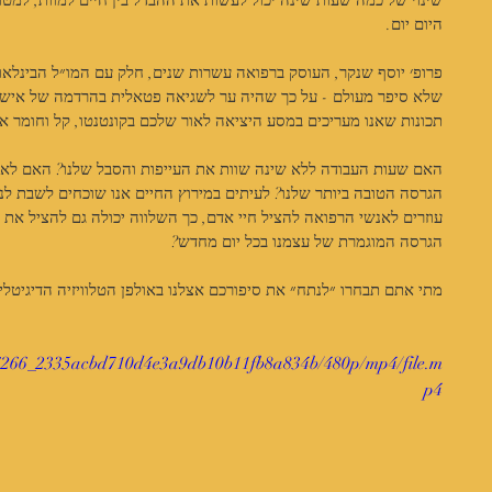
שינוי של כמה שעות שינה יכול לעשות את ההבדל בין חיים למוות, למטופ
היום יום. 
פרופ׳ יוסף שנקר, העוסק ברפואה עשרות שנים, חלק עם המו״ל הבינלאו
שלא סיפר מעולם - על כך שהיה ער לשגיאה פטאלית בהרדמה של אישה טר
תכונות שאנו מעריכים במסע היציאה לאור שלכם בקונטנטו, קל וחומר א
האם שעות העבודה ללא שינה שוות את העייפות והסבל שלנו? האם לא עד
הגרסה הטובה ביותר שלנו? לעיתים במירוץ החיים אנו שוכחים לשבת לנו
עוזרים לאנשי הרפואה להציל חיי אדם, כך השלווה יכולה גם להציל את ח
הגרסה המוגמרת של עצמנו בכל יום מחדש?
מתי אתם תבחרו ״לנתח״ את סיפורכם אצלנו באולפן הטלוויזיה הדיגיטלי
/5e6266_2335acbd710d4e3a9db10b11fb8a834b/480p/mp4/file.m
p4