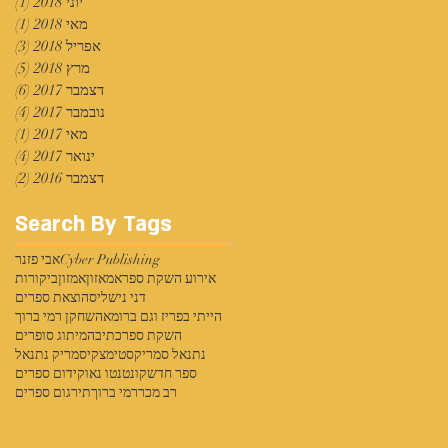
יוני 2018
(1)
פוס
מאי 2018
(1)
פוס
אפריל 2018
(3)
3 פוסטים
מרץ 2018
(5)
5 פוסטים
דצמבר 2017
(6)
6 פוסטים
נובמבר 2017
(4)
4 פוסטים
מאי 2017
(1)
פוס
ינואר 2017
(4)
4 פוסטים
דצמבר 2016
(2)
2 פוסטים
Search By Tags
Cyber Publishing
אבי פזנר
אירוע השקת ספר
אמאזון
אמזון
ביקורות
דני נישליס
הוצאת ספרים
הייתי בפריז וגם ברומא
השחקן רמי ברוך
השקת ספר
כתיבה
מיתוג סופרים
נתנאל סמריק
סטימצקי
סמריק נתנאל
ספר חדש
קונטנטו נאו
קידום ספרים
רב מכר
רמי ברוך
תירגום ספרים