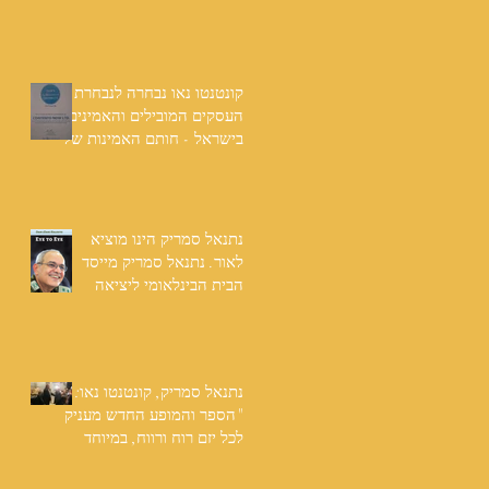
שנים: "תודה לכל אנשי
ההוצאה שהאמינו בי ותמכו
בי"
קונטנטו נאו נבחרה לנבחרת
העסקים המובילים והאמינים
בישראל - חותם האמינות של
חברת הדרוג הבינלאומית
Dun & Bradstreet
נתנאל סמריק הינו מוציא
לאור. נתנאל סמריק מייסד
הבית הבינלאומי ליציאה
לאור, קונטנטו נאו ומעניק
שירותי יציאה לאור ליוצרים
המבקשים לספר את סיפור
הניצחון של חייהם
נתנאל סמריק, קונטנטו נאו:
"הספר והמופע החדש מעניק
לכל יזם רוח ורווח, במיוחד
בעידן החדש"