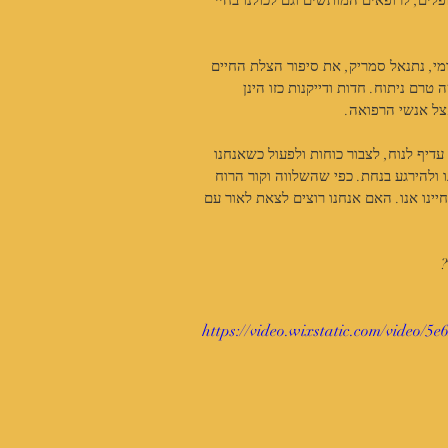
לים, לרופאים המותשים וגם לכולנו בחיי 
מי, נתנאל סמריק, את סיפור הצלת החיים 
ם ניתוח. חדות ודייקנות כזו הינן 
צל אנשי הרפואה. 
יף לנוח, לצבור כוחות ולפעול כשאנחנו 
 ולהירגע בנחת. כפי שהשלווה וקור הרוח 
יינו אנו. האם אנחנו רוצים לצאת לאור עם 
?
https://video.wixstatic.com/video