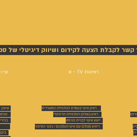
 קשר לקבלת הצעה לקידום ושיווק דיגיטלי של ספ
ראיונות e - TV
שיוו
ראיון אישי בעמדת הטלוויזיה המשרדית
שיווק 
טרנט
ראיון באולפן הטלוויזיה הדיגיטלי
נוכחו
ייעוץ אישי לבניית פורמט
בכירי
ין
ריאיון מצולם עם איש העסקים / גיבור הסיפור
יה
ביקו