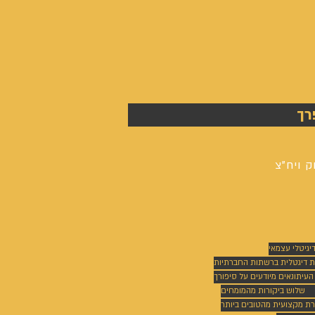
רך
ק ויח"צ
דיגיטלי עצמאי
ת דיגטלית ברשתות החברתיות
 העיתונאים מיודעים על סיפורך
שלוש ביקורות מהמומחים
רת מקצועית מהטובים ביותר