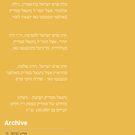
כלת פרס ישראל בתיאטרון, גילה
אלמגור, אצל המו"ל נתנאל סמריק
באולפני קונטנטו נאו יוצאת לאור
חתן פרס ישראל להנדסה, ד"ר דוד
הררי, אצל המו"ל נתנאל סמריק
בטלוויזיה, בדיגיטל בקונטנטו נאו,
ובספר
חתן פרס ישראל, דורון אלמוג,
מתראיין אצל נתנאל סמריק באולפני
קונטנטו נאו - סדרת חתני פרס
ישראל יוצאת לאור
נתנאל סמריק תביעה - ניצחון
מוחלט של סמריק בפסק דין חלוט
וזכייתו בכ-450,000 ש"ח
Archive
מרץ 2026
(4)
4 פוסטים