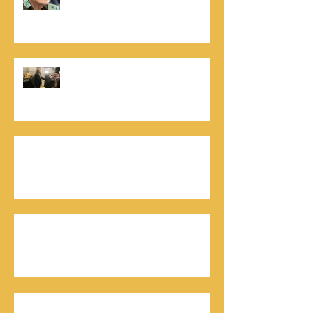
הניצחון של חייהם
נתנאל סמריק, קונטנטו נאו: "הספר
והמופע החדש מעניק לכל יזם רוח ורווח,
במיוחד בעידן החדש"
כלת פרס ישראל בתיאטרון, גילה אלמגור, אצל
המו"ל נתנאל סמריק באולפני קונטנטו נאו יוצאת
לאור
חתן פרס ישראל להנדסה, ד"ר דוד הררי, אצל
המו"ל נתנאל סמריק בטלוויזיה, בדיגיטל בקונטנטו
נאו, ובספר
חתן פרס ישראל, דורון אלמוג, מתראיין אצל נתנאל