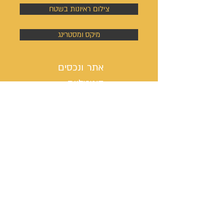
צילום ראיונות בשטח
מיקס ומסטרינג
אתר ונכסים
דיגיטליים
בניית אתר אינטרנט
כתיבת ערך ויקיפדיה
מיתוג, לוגו וסיסמת קמפיין
ניהול פעילות הסושיאל מדיה
קמפיינים באוטבריין וטאבולה
קמפיינים באוטבריין וטאבולה