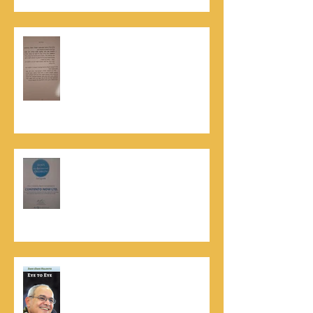
האלוף, במיל' דורון רובין ז"ל, מוקיר
תודה גדולה, בהקדמה לספרו לצוות
קונטנטו נאו שליווה אותו בכתיבתו
במשך שנים: "תודה לכל אנשי ההוצאה
שהאמינו בי ותמכו בי"
קונטנטו נאו נבחרה לנבחרת העסקים
המובילים והאמינים בישראל - חותם
האמינות של חברת הדרוג הבינלאומית
Dun & Bradstreet
נתנאל סמריק הינו מוציא לאור. נתנאל
סמריק מייסד הבית הבינלאומי ליציאה
לאור, קונטנטו נאו ומעניק שירותי יציאה
לאור ליוצרים המבקשים לספר את סיפור