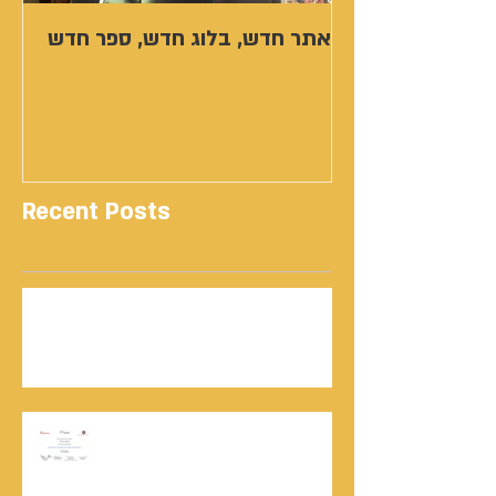
אתר חדש, בלוג חדש, ספר חדש
Recent Posts
נתנאל סמריק | קונטנטו נאו: 36 שנות שירות
ותיעוד רשמי בוויקיפדיה בשני ערכים נרחבים
מעודכנים
אוניברסיטת הרווארד - תעודת
השתלמות בקורס לניהול מו"מ לנתנאל
סמריק