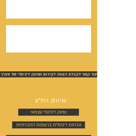
סמריק באולפני קונטנטו נאו - סדרת חתני פרס
ישראל יוצאת לאור
נתנאל סמריק תביעה - ניצחון מוחלט של סמריק
בפסק דין חלוט וזכייתו בכ-450,000 ש"ח
צור קשר לקבלת הצעה לקידום ושיווק דיגיטלי של ספרך
שיווק ויח"צ
שיווק דיגיטלי עצמאי
נוכחות דיגטלית ברשתות החברתיות