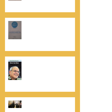
קונטנטו נאו נבחרה לנבחרת העסקים
המובילים והאמינים בישראל - חותם
האמינות של חברת הדרוג הבינלאומית
Dun & Bradstreet
נתנאל סמריק הינו מוציא לאור. נתנאל
סמריק מייסד הבית הבינלאומי ליציאה
לאור, קונטנטו נאו ומעניק שירותי יציאה
לאור ליוצרים המבקשים לספר את סיפור
הניצחון של חייהם
נתנאל סמריק, קונטנטו נאו: "הספר
והמופע החדש מעניק לכל יזם רוח ורווח,