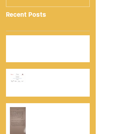
Recent Posts
נתנאל סמריק | קונטנטו נאו: 36 שנות שירות
ותיעוד רשמי בוויקיפדיה בשני ערכים נרחבים
מעודכנים
אוניברסיטת הרווארד - תעודת
השתלמות בקורס לניהול מו"מ לנתנאל
סמריק
האלוף, במיל' דורון רובין ז"ל, מוקיר
תודה גדולה, בהקדמה לספרו לצוות
קונטנטו נאו שליווה אותו בכתיבתו
במשך שנים: "תודה לכל אנשי ההוצאה
שהאמינו בי ותמכו בי"