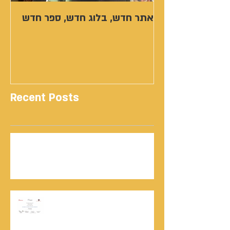
אתר חדש, בלוג חדש, ספר חדש
Recent Posts
נתנאל סמריק | קונטנטו נאו: 36 שנות שירות
ותיעוד רשמי בוויקיפדיה בשני ערכים נרחבים
מעודכנים
אוניברסיטת הרווארד - תעודת
השתלמות בקורס לניהול מו"מ לנתנאל
סמריק