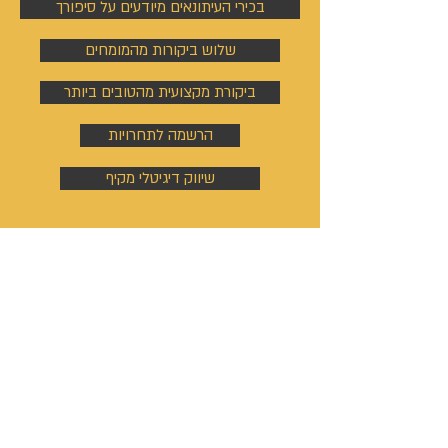
בכירי העיתונאים מיודעים על סיפורך
שלוש ביקורות מהמומחים
ביקורת מקצועית מהטובים ביותר
הרשמה לתחרויות
שיווק דיגיטלי מקיף
סרטים
סרטים לחברות ועסקים
סרטים לערוצי שידור
הקשבה ואבחון הסיפור
בניית ימי הצילום, תוכן וצוות עריכה