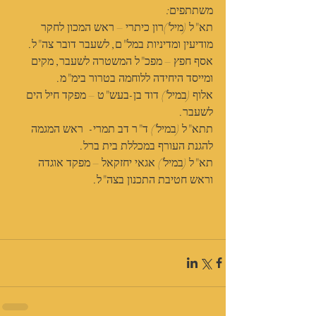
משתתפים:
תא"ל (מיל')רון כיתרי – ראש המכון לחקר 
מודיעין ומדיניות במל"ם, לשעבר דובר צה"ל.
אסף חפץ – מפכ"ל המשטרה לשעבר, מקים 
ומייסד היחידה ללוחמה בטרור בימ"מ.
אלוף (במיל') דוד בן-בעש"ט – מפקד חיל הים 
לשעבר.
תתא"ל (במיל') ד"ר דב תמרי-  ראש המגמה 
להגנת העורף במכללת בית ברל.
תא"ל (במיל') אגאי יחזקאל – מפקד אוגדה 
וראש חטיבת התכנון בצה"ל.