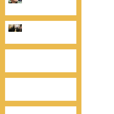
הניצחון של חייהם
נתנאל סמריק, קונטנטו נאו: "הספר
והמופע החדש מעניק לכל יזם רוח ורווח,
במיוחד בעידן החדש"
כלת פרס ישראל בתיאטרון, גילה אלמגור, אצל
המו"ל נתנאל סמריק באולפני קונטנטו נאו יוצאת
לאור
חתן פרס ישראל להנדסה, ד"ר דוד הררי, אצל
המו"ל נתנאל סמריק בטלוויזיה, בדיגיטל בקונטנטו
נאו, ובספר
חתן פרס ישראל, דורון אלמוג, מתראיין אצל נתנאל