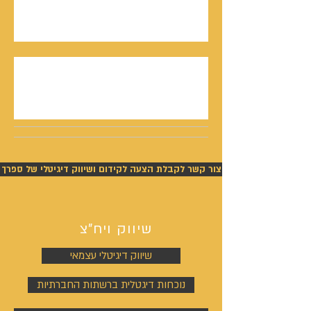
סמריק באולפני קונטנטו נאו - סדרת חתני פרס
ישראל יוצאת לאור
נתנאל סמריק תביעה - ניצחון מוחלט של סמריק
בפסק דין חלוט וזכייתו בכ-450,000 ש"ח
צור קשר לקבלת הצעה לקידום ושיווק דיגיטלי של ספרך
שיווק ויח"צ
שיווק דיגיטלי עצמאי
נוכחות דיגטלית ברשתות החברתיות