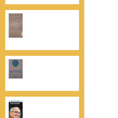
האלוף, במיל' דורון רובין ז"ל, מוקיר
תודה גדולה, בהקדמה לספרו לצוות
קונטנטו נאו שליווה אותו בכתיבתו
במשך שנים: "תודה לכל אנשי ההוצאה
שהאמינו בי ותמכו בי"
קונטנטו נאו נבחרה לנבחרת העסקים
המובילים והאמינים בישראל - חותם
האמינות של חברת הדרוג הבינלאומית
Dun & Bradstreet
נתנאל סמריק הינו מוציא לאור. נתנאל
סמריק מייסד הבית הבינלאומי ליציאה
לאור, קונטנטו נאו ומעניק שירותי יציאה
לאור ליוצרים המבקשים לספר את סיפור