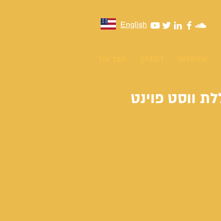
English
שירותים
המגזין
הצג עוד
לת ווסט פוינט