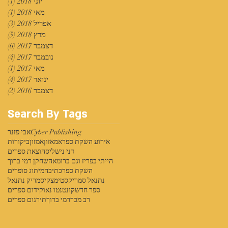
יוני 2018
(1)
פוס
מאי 2018
(1)
פוס
אפריל 2018
(3)
3 פוסטים
מרץ 2018
(5)
5 פוסטים
דצמבר 2017
(6)
6 פוסטים
נובמבר 2017
(4)
4 פוסטים
מאי 2017
(1)
פוס
ינואר 2017
(4)
4 פוסטים
דצמבר 2016
(2)
2 פוסטים
Search By Tags
Cyber Publishing
אבי פזנר
אירוע השקת ספר
אמאזון
אמזון
ביקורות
דני נישליס
הוצאת ספרים
הייתי בפריז וגם ברומא
השחקן רמי ברוך
השקת ספר
כתיבה
מיתוג סופרים
נתנאל סמריק
סטימצקי
סמריק נתנאל
ספר חדש
קונטנטו נאו
קידום ספרים
רב מכר
רמי ברוך
תירגום ספרים