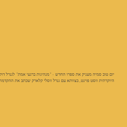
יום טוב סמיה מעניק את ספרו החדש - "מנהיגות ברגעי אמת" לגנרל דוקט
היוקרתית ווסט פוינט, בצוותא עם גנרל ווסלי קלארק שכתב את ההקדמה