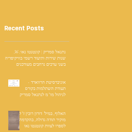
Recent Posts
נתנאל סמריק | קונטנטו נאו: 36
שנות שירות ותיעוד רשמי בוויקיפדיה
בשני ערכים נרחבים מעודכנים
אוניברסיטת הרווארד -
תעודת השתלמות בקורס
לניהול מו"מ לנתנאל סמריק
האלוף, במיל' דורון רובין ז"ל,
מוקיר תודה גדולה, בהקדמה
לספרו לצוות קונטנטו נאו
שליווה אותו בכתיבתו במשך