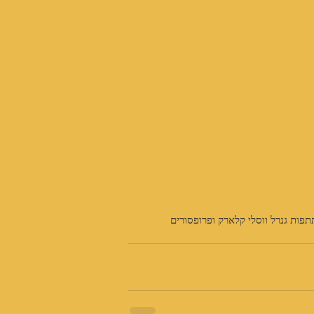
פות גנרל ווסלי קלארק ופרופסורים 