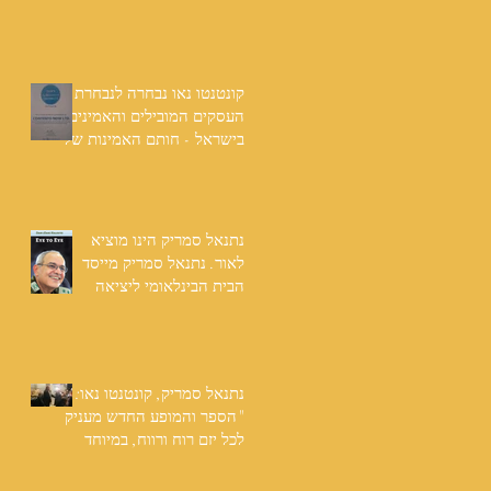
שנים: "תודה לכל אנשי
ההוצאה שהאמינו בי ותמכו
בי"
קונטנטו נאו נבחרה לנבחרת
העסקים המובילים והאמינים
בישראל - חותם האמינות של
חברת הדרוג הבינלאומית
Dun & Bradstreet
נתנאל סמריק הינו מוציא
לאור. נתנאל סמריק מייסד
הבית הבינלאומי ליציאה
לאור, קונטנטו נאו ומעניק
שירותי יציאה לאור ליוצרים
המבקשים לספר את סיפור
הניצחון של חייהם
נתנאל סמריק, קונטנטו נאו:
"הספר והמופע החדש מעניק
לכל יזם רוח ורווח, במיוחד
בעידן החדש"