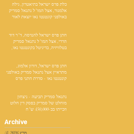
כלת פרס ישראל בתיאטרון, גילה
אלמגור, אצל המו"ל נתנאל סמריק
באולפני קונטנטו נאו יוצאת לאור
חתן פרס ישראל להנדסה, ד"ר דוד
הררי, אצל המו"ל נתנאל סמריק
בטלוויזיה, בדיגיטל בקונטנטו נאו,
ובספר
חתן פרס ישראל, דורון אלמוג,
מתראיין אצל נתנאל סמריק באולפני
קונטנטו נאו - סדרת חתני פרס
ישראל יוצאת לאור
נתנאל סמריק תביעה - ניצחון
מוחלט של סמריק בפסק דין חלוט
וזכייתו בכ-450,000 ש"ח
Archive
מרץ 2026
(4)
4 פוסטים