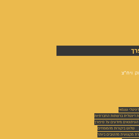
רך
ק ויח"צ
דיגיטלי עצמאי
ת דיגטלית ברשתות החברתיות
 העיתונאים מיודעים על סיפורך
שלוש ביקורות מהמומחים
רת מקצועית מהטובים ביותר