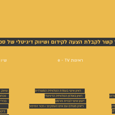
 קשר לקבלת הצעה לקידום ושיווק דיגיטלי של ספ
ראיונות e - TV
שיוו
ראיון אישי בעמדת הטלוויזיה המשרדית
שיווק 
טרנט
ראיון באולפן הטלוויזיה הדיגיטלי
נוכחו
ייעוץ אישי לבניית פורמט
בכירי
ין
ריאיון מצולם עם איש העסקים / גיבור הסיפור
יה
ביקו