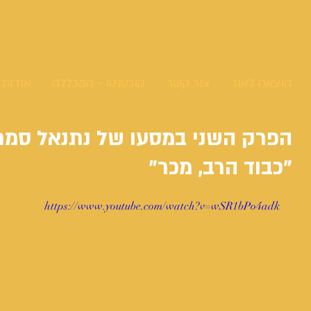
הוצאה לאור
צור קשר
קונטנטו - המכללה
אודות
הפרק השני במסעו של נתנאל סמר
"כבוד הרב, מכר"
https://www.youtube.com/watch?v=wSR1bPo4adk