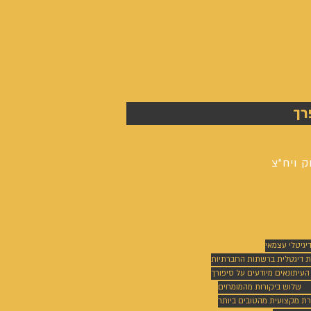
רך
ק ויח"צ
דיגיטלי עצמאי
ת דיגטלית ברשתות החברתיות
 העיתונאים מיודעים על סיפורך
שלוש ביקורות מהמומחים
רת מקצועית מהטובים ביותר