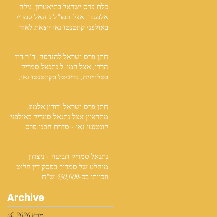
כלת פרס ישראל בתיאטרון, גילה
אלמגור, אצל המו"ל נתנאל סמריק
באולפני קונטנטו נאו יוצאת לאור
חתן פרס ישראל להנדסה, ד"ר דוד
הררי, אצל המו"ל נתנאל סמריק
בטלוויזיה, בדיגיטל בקונטנטו נאו,
ובספר
חתן פרס ישראל, דורון אלמוג,
מתראיין אצל נתנאל סמריק באולפני
קונטנטו נאו - סדרת חתני פרס
ישראל יוצאת לאור
נתנאל סמריק תביעה - ניצחון
מוחלט של סמריק בפסק דין חלוט
וזכייתו בכ-450,000 ש"ח
Archive
מרץ 2026
(4)
4 פוסטים