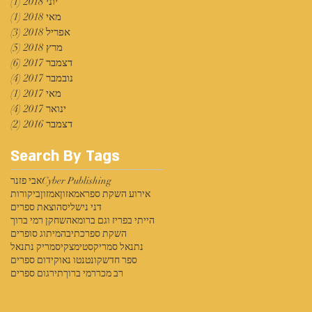
יוני 2018
(1)
פוס
מאי 2018
(1)
פוס
אפריל 2018
(3)
3 פוסטים
מרץ 2018
(5)
5 פוסטים
דצמבר 2017
(6)
6 פוסטים
נובמבר 2017
(4)
4 פוסטים
מאי 2017
(1)
פוס
ינואר 2017
(4)
4 פוסטים
דצמבר 2016
(2)
2 פוסטים
Search By Tags
Cyber Publishing
אבי פזנר
אירוע השקת ספר
אמאזון
אמזון
ביקורות
דני נישליס
הוצאת ספרים
הייתי בפריז וגם ברומא
השחקן רמי ברוך
השקת ספר
כתיבה
מיתוג סופרים
נתנאל סמריק
סטימצקי
סמריק נתנאל
ספר חדש
קונטנטו נאו
קידום ספרים
רב מכר
רמי ברוך
תירגום ספרים