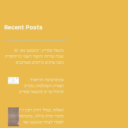
Recent Posts
נתנאל סמריק | קונטנטו נאו: 36
שנות שירות ותיעוד רשמי בוויקיפדיה
בשני ערכים נרחבים מעודכנים
אוניברסיטת הרווארד -
תעודת השתלמות בקורס
לניהול מו"מ לנתנאל סמריק
האלוף, במיל' דורון רובין ז"ל,
מוקיר תודה גדולה, בהקדמה
לספרו לצוות קונטנטו נאו
שליווה אותו בכתיבתו במשך