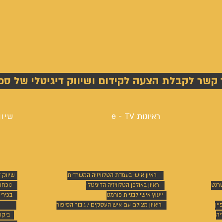
 קשר לקבלת הצעה לקידום ושיווק דיגיטלי של ספ
ראיונות e - TV
שיוו
ראיון אישי בעמדת הטלוויזיה המשרדית
שיווק 
טרנט
ראיון באולפן הטלוויזיה הדיגיטלי
נוכחו
ייעוץ אישי לבניית פורמט
בכירי
ין
ריאיון מצולם עם איש העסקים / גיבור הסיפור
יה
ביקו