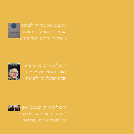
שנים: "תודה לכל אנשי
ההוצאה שהאמינו בי ותמכו
בי"
קונטנטו נאו נבחרה לנבחרת
העסקים המובילים והאמינים
בישראל - חותם האמינות של
חברת הדרוג הבינלאומית
Dun & Bradstreet
נתנאל סמריק הינו מוציא
לאור. נתנאל סמריק מייסד
הבית הבינלאומי ליציאה
לאור, קונטנטו נאו ומעניק
שירותי יציאה לאור ליוצרים
המבקשים לספר את סיפור
הניצחון של חייהם
נתנאל סמריק, קונטנטו נאו:
"הספר והמופע החדש מעניק
לכל יזם רוח ורווח, במיוחד
בעידן החדש"