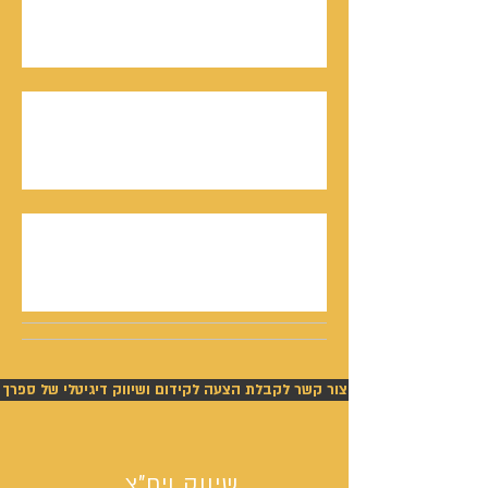
המו"ל נתנאל סמריק בטלוויזיה, בדיגיטל בקונטנטו
נאו, ובספר
חתן פרס ישראל, דורון אלמוג, מתראיין אצל נתנאל
סמריק באולפני קונטנטו נאו - סדרת חתני פרס
ישראל יוצאת לאור
נתנאל סמריק תביעה - ניצחון מוחלט של סמריק
בפסק דין חלוט וזכייתו בכ-450,000 ש"ח
צור קשר לקבלת הצעה לקידום ושיווק דיגיטלי של ספרך
שיווק ויח"צ