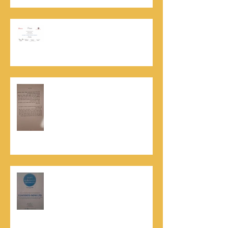
אוניברסיטת הרווארד - תעודת
השתלמות בקורס לניהול מו"מ לנתנאל
סמריק
האלוף, במיל' דורון רובין ז"ל, מוקיר
תודה גדולה, בהקדמה לספרו לצוות
קונטנטו נאו שליווה אותו בכתיבתו
במשך שנים: "תודה לכל אנשי ההוצאה
שהאמינו בי ותמכו בי"
קונטנטו נאו נבחרה לנבחרת העסקים
המובילים והאמינים בישראל - חותם
האמינות של חברת הדרוג הבינלאומית
Dun & Bradstreet