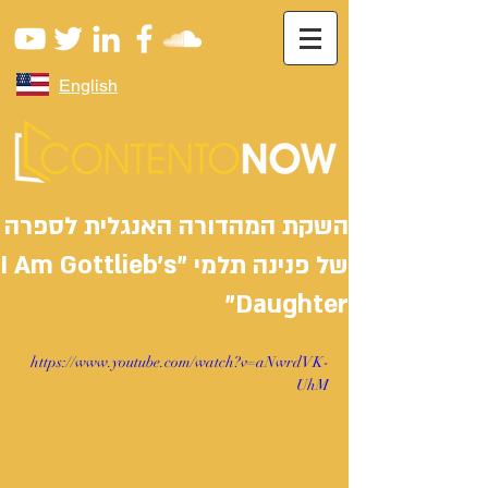
English
השקת המהדורה האנגלית לספרה
של פנינה תלמי "I Am Gottlieb’s
Daughter"
https://www.youtube.com/watch?v=aNwrdVK-
UhM