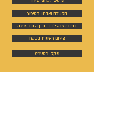
סרטים לערוצי שידור
הקשבה ואבחון הסיפור
בניית ימי הצילום, תוכן וצוות עריכה
צילום ראיונות בשטח
מיקס ומסטרינג
אתר ונכסים
דיגיטליים
בניית אתר אינטרנט
כתיבת ערך ויקיפדיה
מיתוג, לוגו וסיסמת קמפיין
ניהול פעילות הסושיאל מדיה