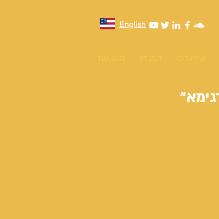
English
שירותים
המגזין
הצג עוד
גימא"