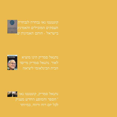
שנים: "תודה לכל אנשי
ההוצאה שהאמינו בי ותמכו
בי"
קונטנטו נאו נבחרה לנבחרת
העסקים המובילים והאמינים
בישראל - חותם האמינות של
חברת הדרוג הבינלאומית
Dun & Bradstreet
נתנאל סמריק הינו מוציא
לאור. נתנאל סמריק מייסד
הבית הבינלאומי ליציאה
לאור, קונטנטו נאו ומעניק
שירותי יציאה לאור ליוצרים
המבקשים לספר את סיפור
הניצחון של חייהם
נתנאל סמריק, קונטנטו נאו:
"הספר והמופע החדש מעניק
לכל יזם רוח ורווח, במיוחד
בעידן החדש"