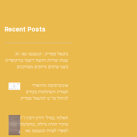
Recent Posts
נתנאל סמריק | קונטנטו נאו: 36
שנות שירות ותיעוד רשמי בוויקיפדיה
בשני ערכים נרחבים מעודכנים
אוניברסיטת הרווארד -
תעודת השתלמות בקורס
לניהול מו"מ לנתנאל סמריק
האלוף, במיל' דורון רובין ז"ל,
מוקיר תודה גדולה, בהקדמה
לספרו לצוות קונטנטו נאו
שליווה אותו בכתיבתו במשך