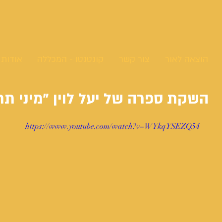
הוצאה לאור
צור קשר
קונטנטו - המכללה
אודות
השקת ספרה של יעל לוין "מיני תר
https://www.youtube.com/watch?v=WYkqYSEZQ54