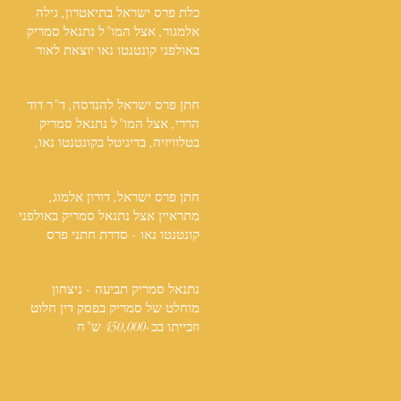
כלת פרס ישראל בתיאטרון, גילה
אלמגור, אצל המו"ל נתנאל סמריק
באולפני קונטנטו נאו יוצאת לאור
חתן פרס ישראל להנדסה, ד"ר דוד
הררי, אצל המו"ל נתנאל סמריק
בטלוויזיה, בדיגיטל בקונטנטו נאו,
ובספר
חתן פרס ישראל, דורון אלמוג,
מתראיין אצל נתנאל סמריק באולפני
קונטנטו נאו - סדרת חתני פרס
ישראל יוצאת לאור
נתנאל סמריק תביעה - ניצחון
מוחלט של סמריק בפסק דין חלוט
וזכייתו בכ-450,000 ש"ח