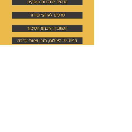
סרטים לחברות ועסקים
סרטים לערוצי שידור
הקשבה ואבחון הסיפור
בניית ימי הצילום, תוכן וצוות עריכה
צילום ראיונות בשטח
מיקס ומסטרינג
אתר ונכסים
דיגיטליים
בניית אתר אינטרנט
כתיבת ערך ויקיפדיה