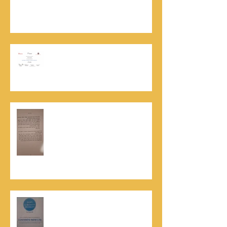
ותיעוד רשמי בוויקיפדיה בשני ערכים נרחבים
מעודכנים
אוניברסיטת הרווארד - תעודת
השתלמות בקורס לניהול מו"מ לנתנאל
סמריק
האלוף, במיל' דורון רובין ז"ל, מוקיר
תודה גדולה, בהקדמה לספרו לצוות
קונטנטו נאו שליווה אותו בכתיבתו
במשך שנים: "תודה לכל אנשי ההוצאה
שהאמינו בי ותמכו בי"
קונטנטו נאו נבחרה לנבחרת העסקים
המובילים והאמינים בישראל - חותם
האמינות של חברת הדרוג הבינלאומית