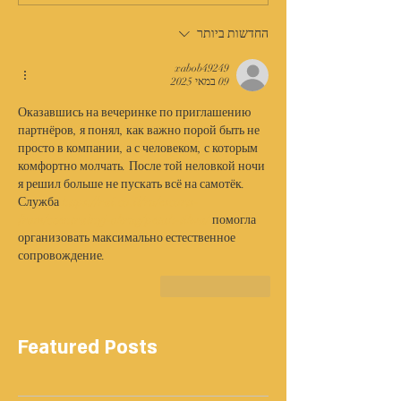
החדשות ביותר
xabob49249
09 במאי 2025
Оказавшись на вечеринке по приглашению 
партнёров, я понял, как важно порой быть не 
просто в компании, а с человеком, с которым 
комфортно молчать. После той неловкой ночи 
я решил больше не пускать всё на самотёк. 
Служба 
https://rai.co.il/ru/escorts-
from/czentralnyj-okrug/petah-tikva/
 помогла 
организовать максимально естественное 
сопровождение.
לייק
להשיב
Featured Posts