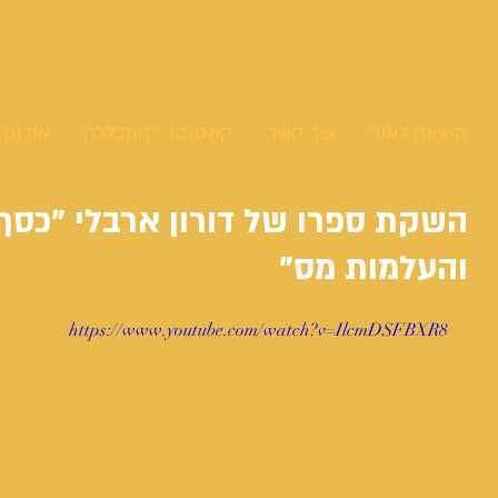
הוצאה לאור
צור קשר
קונטנטו - המכללה
אודות
השקת ספרו של דורון ארבלי "כסף
והעלמות מס"
https://www.youtube.com/watch?v=IlcmDSFBXR8