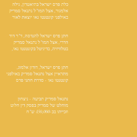
כלת פרס ישראל בתיאטרון, גילה
אלמגור, אצל המו"ל נתנאל סמריק
באולפני קונטנטו נאו יוצאת לאור
חתן פרס ישראל להנדסה, ד"ר דוד
הררי, אצל המו"ל נתנאל סמריק
בטלוויזיה, בדיגיטל בקונטנטו נאו,
ובספר
חתן פרס ישראל, דורון אלמוג,
מתראיין אצל נתנאל סמריק באולפני
קונטנטו נאו - סדרת חתני פרס
ישראל יוצאת לאור
נתנאל סמריק תביעה - ניצחון
מוחלט של סמריק בפסק דין חלוט
וזכייתו בכ-450,000 ש"ח