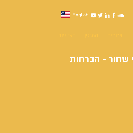
English
שירותים
המגזין
הצג עוד
 שחור - הברחות