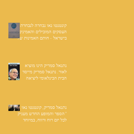
שנים: "תודה לכל אנשי
ההוצאה שהאמינו בי ותמכו
בי"
קונטנטו נאו נבחרה לנבחרת
העסקים המובילים והאמינים
בישראל - חותם האמינות של
חברת הדרוג הבינלאומית
Dun & Bradstreet
נתנאל סמריק הינו מוציא
לאור. נתנאל סמריק מייסד
הבית הבינלאומי ליציאה
לאור, קונטנטו נאו ומעניק
שירותי יציאה לאור ליוצרים
המבקשים לספר את סיפור
הניצחון של חייהם
נתנאל סמריק, קונטנטו נאו:
"הספר והמופע החדש מעניק
לכל יזם רוח ורווח, במיוחד
בעידן החדש"