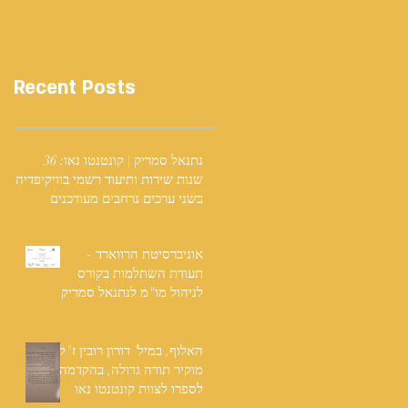
Recent Posts
נתנאל סמריק | קונטנטו נאו: 36
שנות שירות ותיעוד רשמי בוויקיפדיה
בשני ערכים נרחבים מעודכנים
אוניברסיטת הרווארד -
תעודת השתלמות בקורס
לניהול מו"מ לנתנאל סמריק
האלוף, במיל' דורון רובין ז"ל,
מוקיר תודה גדולה, בהקדמה
לספרו לצוות קונטנטו נאו
שליווה אותו בכתיבתו במשך