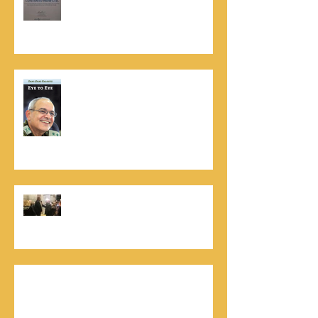
האמינות של חברת הדרוג הבינלאומית
Dun & Bradstreet
נתנאל סמריק הינו מוציא לאור. נתנאל
סמריק מייסד הבית הבינלאומי ליציאה
לאור, קונטנטו נאו ומעניק שירותי יציאה
לאור ליוצרים המבקשים לספר את סיפור
הניצחון של חייהם
נתנאל סמריק, קונטנטו נאו: "הספר
והמופע החדש מעניק לכל יזם רוח ורווח,
במיוחד בעידן החדש"
כלת פרס ישראל בתיאטרון, גילה אלמגור, אצל
המו"ל נתנאל סמריק באולפני קונטנטו נאו יוצאת
לאור