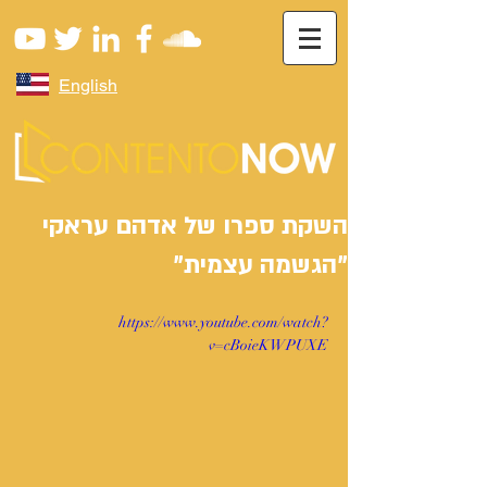
English
השקת ספרו של אדהם עראקי
"הגשמה עצמית"
https://www.youtube.com/watch?
v=cBoieKWPUXE