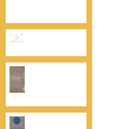
נתנאל סמריק | קונטנטו נאו: 36 שנות שירות
ותיעוד רשמי בוויקיפדיה בשני ערכים נרחבים
מעודכנים
אוניברסיטת הרווארד - תעודת
השתלמות בקורס לניהול מו"מ לנתנאל
סמריק
האלוף, במיל' דורון רובין ז"ל, מוקיר
תודה גדולה, בהקדמה לספרו לצוות
קונטנטו נאו שליווה אותו בכתיבתו
במשך שנים: "תודה לכל אנשי ההוצאה
שהאמינו בי ותמכו בי"
קונטנטו נאו נבחרה לנבחרת העסקים
המובילים והאמינים בישראל - חותם