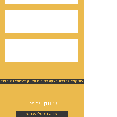
חתן פרס ישראל, דורון אלמוג, מתראיין אצל נתנאל
סמריק באולפני קונטנטו נאו - סדרת חתני פרס
ישראל יוצאת לאור
נתנאל סמריק תביעה - ניצחון מוחלט של סמריק
בפסק דין חלוט וזכייתו בכ-450,000 ש"ח
צור קשר לקבלת הצעה לקידום ושיווק דיגיטלי של ספרך
שיווק ויח"צ
שיווק דיגיטלי עצמאי