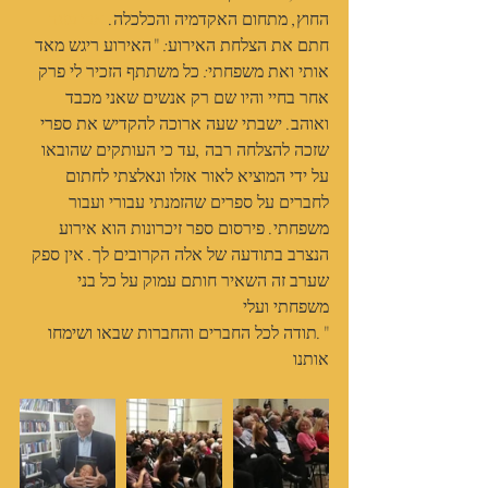
החוץ, מתחום האקדמיה והכלכלה. 
אבי פזנר
חתם את הצלחת האירוע: "האירוע ריגש מאד 
אותי ואת משפחתי: כל משתתף הזכיר לי פרק 
אחר בחיי והיו שם רק אנשים שאני מכבד 
ואוהב. ישבתי שעה ארוכה להקדיש את ספרי 
שזכה להצלחה רבה ,עד כי העותקים שהובאו 
על ידי המוציא לאור אזלו ונאלצתי לחתום 
לחברים על ספרים שהזמנתי עבורי ועבור 
משפחתי. פירסום ספר זיכרונות הוא אירוע 
הנצרב בתודעה של אלה הקרובים לך. אין ספק 
שערב זה השאיר חותם עמוק על כל בני 
משפחתי ועלי
".תודה לכל החברים והחברות שבאו ושימחו 
אותנו