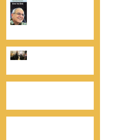
נתנאל סמריק הינו מוציא לאור. נתנאל
סמריק מייסד הבית הבינלאומי ליציאה
לאור, קונטנטו נאו ומעניק שירותי יציאה
לאור ליוצרים המבקשים לספר את סיפור
הניצחון של חייהם
נתנאל סמריק, קונטנטו נאו: "הספר
והמופע החדש מעניק לכל יזם רוח ורווח,
במיוחד בעידן החדש"
כלת פרס ישראל בתיאטרון, גילה אלמגור, אצל
המו"ל נתנאל סמריק באולפני קונטנטו נאו יוצאת
לאור
חתן פרס ישראל להנדסה, ד"ר דוד הררי, אצל
המו"ל נתנאל סמריק בטלוויזיה, בדיגיטל בקונטנטו
נאו, ובספר