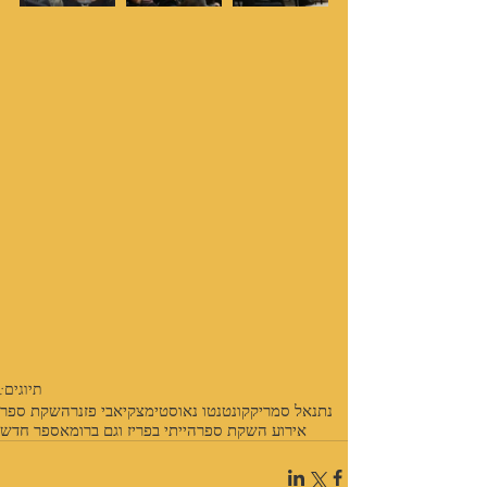
תיוגים:
נתנאל סמריק
קונטנטו נאו
סטימצקי
אבי פזנר
השקת ספר
אירוע השקת ספר
הייתי בפריז וגם ברומא
ספר חדש