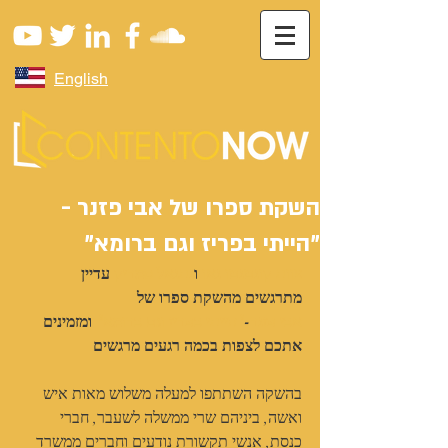
English
השקת ספרו של אבי פזנר -
"הייתי בפריז וגם ברומא"
צוות קונטנטו נאו
 ו
נתנאל סמריק
 עדיין 
מתרגשים מהשקת ספרו של
אבי פזנר
-
"הייתי בפריז וגם ברומא"
 ומזמינים 
אתכם לצפות בכמה רגעים מרגשים
בהשקה השתתפו למעלה משלוש מאות איש 
ואשה, ביניהם שרי ממשלה לשעבר, חברי 
כנסת, אנשי תקשורת נודעים וחברים ממשרד 