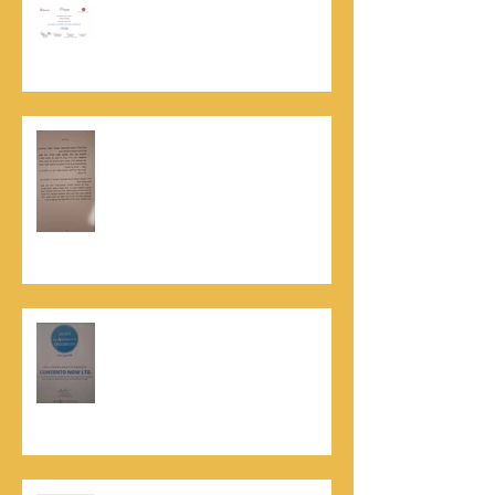
אוניברסיטת הרווארד - תעודת
השתלמות בקורס לניהול מו"מ לנתנאל
סמריק
האלוף, במיל' דורון רובין ז"ל, מוקיר
תודה גדולה, בהקדמה לספרו לצוות
קונטנטו נאו שליווה אותו בכתיבתו
במשך שנים: "תודה לכל אנשי ההוצאה
שהאמינו בי ותמכו בי"
קונטנטו נאו נבחרה לנבחרת העסקים
המובילים והאמינים בישראל - חותם
האמינות של חברת הדרוג הבינלאומית
Dun & Bradstreet