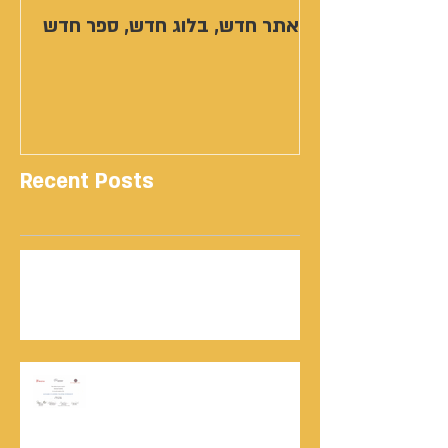
אתר חדש, בלוג חדש, ספר חדש
Recent Posts
נתנאל סמריק | קונטנטו נאו: 36 שנות שירות
ותיעוד רשמי בוויקיפדיה בשני ערכים נרחבים
מעודכנים
אוניברסיטת הרווארד - תעודת
השתלמות בקורס לניהול מו"מ לנתנאל
סמריק