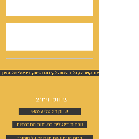
סמריק באולפני קונטנטו נאו - סדרת חתני פרס
ישראל יוצאת לאור
נתנאל סמריק תביעה - ניצחון מוחלט של סמריק
בפסק דין חלוט וזכייתו בכ-450,000 ש"ח
צור קשר לקבלת הצעה לקידום ושיווק דיגיטלי של ספרך
שיווק ויח"צ
שיווק דיגיטלי עצמאי
נוכחות דיגטלית ברשתות החברתיות
בכירי העיתונאים מיודעים על סיפורך