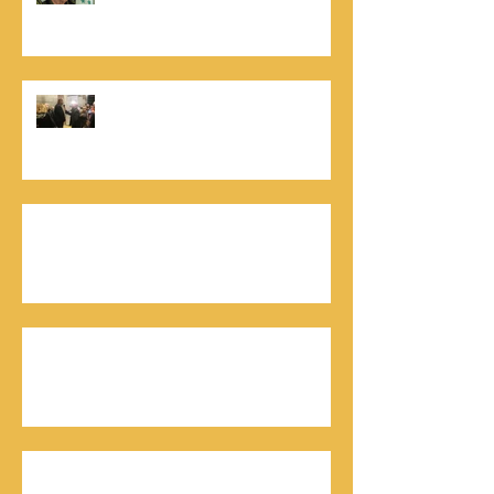
הניצחון של חייהם
נתנאל סמריק, קונטנטו נאו: "הספר
והמופע החדש מעניק לכל יזם רוח ורווח,
במיוחד בעידן החדש"
כלת פרס ישראל בתיאטרון, גילה אלמגור, אצל
המו"ל נתנאל סמריק באולפני קונטנטו נאו יוצאת
לאור
חתן פרס ישראל להנדסה, ד"ר דוד הררי, אצל
המו"ל נתנאל סמריק בטלוויזיה, בדיגיטל בקונטנטו
נאו, ובספר
חתן פרס ישראל, דורון אלמוג, מתראיין אצל נתנאל