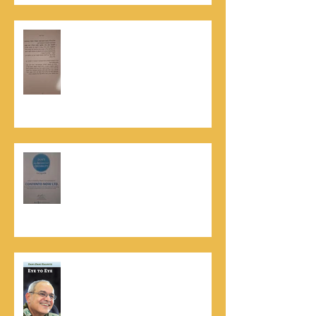
האלוף, במיל' דורון רובין ז"ל, מוקיר
תודה גדולה, בהקדמה לספרו לצוות
קונטנטו נאו שליווה אותו בכתיבתו
במשך שנים: "תודה לכל אנשי ההוצאה
שהאמינו בי ותמכו בי"
קונטנטו נאו נבחרה לנבחרת העסקים
המובילים והאמינים בישראל - חותם
האמינות של חברת הדרוג הבינלאומית
Dun & Bradstreet
נתנאל סמריק הינו מוציא לאור. נתנאל
סמריק מייסד הבית הבינלאומי ליציאה
לאור, קונטנטו נאו ומעניק שירותי יציאה
לאור ליוצרים המבקשים לספר את סיפור